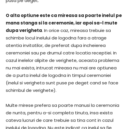
pusa pe deget.
O alta optiune este ca mireasa sa poarte inelul pe
mana stanga si la ceremonie, iar apoi sa-l mute
dupa verigheta
. In orice caz, mireasa trebuie sa
schimbe locul inelului de logodna fara a atrage
atentia invitatilor, de preferat dupa incheierea
ceremoniei sau pe drumul catre locatia receptiei. In
cazul inelelor alipite de verighete, aceasta problema
nu mai exista, intrucat mireasa nu mai are optiunea
de a purta inelul de logodna in timpul ceremoniei
(inelul si verigheta sunt puse pe deget cand se face
schimbul de verighete).
Multe mirese prefera sa poarte manusi la ceremonia
de nunta, pentru a-si completa tinuta, insa exista
cateva lucruri de care trebuie sa tina cont in cazul
inelului de logodna. Nu este indicat ca inelul sa fie