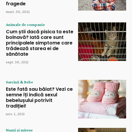
fragede
mart. 30, 2022
Animale de companie
Cum știi dacă pisica ta este
bolnavă? Iată care sunt
principalele simptome care
trădează starea ei de
sănătate
sept. 30, 2021
Sarcină & Bebe
Este fată sau băiat? Vezi ce
semne îți indică sexul
bebelușului potrivit
tradiției!
nov. 1, 2021
Nunți și mirese