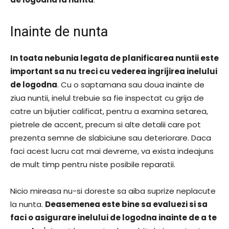
Inainte de nunta
In toata nebunia legata de planificarea nuntii este
important sa nu treci cu vederea ingrijirea inelului
de logodna
. Cu o saptamana sau doua inainte de
ziua nuntii, inelul trebuie sa fie inspectat cu grija de
catre un bijutier calificat, pentru a examina setarea,
pietrele de accent, precum si alte detalii care pot
prezenta semne de slabiciune sau deteriorare. Daca
faci acest lucru cat mai devreme, va exista indeajuns
de mult timp pentru niste posibile reparatii.
Nicio mireasa nu-si doreste sa aiba suprize neplacute
la nunta.
Deasemenea este bine sa evaluezi si sa
faci o asigurare inelului de logodna inainte de a te