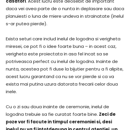
casatori
. Acest lucru este deosebit de important
daca vei avea parte de o nunta in deplasare sau daca
planuiesti o luna de miere undeva in strainatate (inelul
s-ar putea pierde).
Exista seturi care includ inelul de logodna si verigheta
miresei, ce pot fi o idee foarte buna – in acest caz,
verigheta este proiectata in asa fel incat sa se
potriveasca perfect cu inelul de logodna. Inainte de
nunta, acestea pot fi duse la bijutier pentru a fi alipite,
acest lucru garantand ca nu se vor pierde si ca va
exista mai putina uzura datorata frecarii celor doua
inele.
Cu o zi sau doua inainte de ceremonie, inelul de
logodna trebuie sa fie curatat foarte bine.
Zeci de
poze vor fi facute in timpul ceremoniei si, desi
inelul nu va fi intotdeauna in centrul atentiei, un