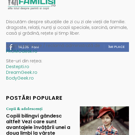
Discutăm despre situațiile de zi cu zi ale vieții de familie:
dragoste, relații, nunți și ocazii speciale, sarcină, animale,
casă și grădină, rețete și timp liber.
Spații publicitare / reclamă administrată de
ÎMI PLACE
14,235
Fani
PROMOdesk.ro
Site-uri din rețea:
Destepti.ro
DreamGeek.ro
BodyGeek.ro
POSTĂRI POPULARE
Copii & adolescenți
Copiii bilingvi gândesc
altfel! Vezi care sunt
avantajele învățării unei a
doua limbi la vârste