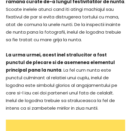
ramana curate de-a lungul festivitatilor de nunta
.
Scoate inelele atunci cand iti atingi machiajul sau
fixativul de par si evita distrugerea tortului cu mana,
atat de comuna la unele nunti. De la inspectii inainte
de nunta pana la fotografii, inelul de logodna trebuie
sa fie tratat cu mare grija la nunta.
La urma urmei, acest inel stralucitor a fost
punctul de plecare si de asemenea elementul
principal pana la nunta
. La fel cum nunta este
punctul culminant al relatiei unui cuplu, inelul de
logodna este simbolul glorios al angajamentului pe
care si-l iau cei doi parteneri unul fata de celalalt.
Inelul de logodna trebuie sa straluceasca la fel de
intens ca si zambetele mirilor in ziua nuntii.