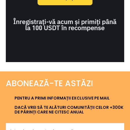
ABONEAZĂ-TE ASTĂZI
PENTRU A PRIMI INFORMAȚII EXCLUSIVE PE MAIL
DACĂ VREI SĂ TE ALĂTURI COMUNITĂȚII CELOR +300K
DE PĂRINȚI CARE NE CITESC ANUAL