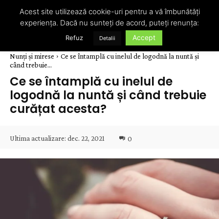
Acest site utilizează cookie-uri pentru a vă îmbunătăți
experiența. Dacă nu sunteți de acord, puteți renunța:
Accept
Refuz
Detalii
Nunți și mirese
Ce se întamplă cu inelul de logodnă la nuntă și
când trebuie...
Ce se întamplă cu inelul de
logodnă la nuntă și când trebuie
curățat acesta?
Ultima actualizare:
dec. 22, 2021
0