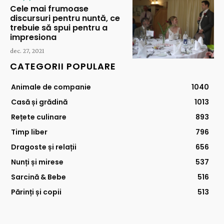
Cele mai frumoase
discursuri pentru nuntă, ce
trebuie să spui pentru a
impresiona
dec. 27, 2021
CATEGORII POPULARE
Animale de companie
1040
Casă și grădină
1013
Rețete culinare
893
Timp liber
796
Dragoste și relații
656
Nunți și mirese
537
Sarcină & Bebe
516
Părinți și copii
513