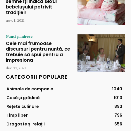
semne îți indică sexul
bebelușului potrivit
tradiției!
nov. 1, 2021
Nunți și mirese
Cele mai frumoase
discursuri pentru nuntă, ce
trebuie să spui pentru a
impresiona
dec. 27, 2021
CATEGORII POPULARE
Animale de companie
1040
Casă și grădină
1013
Rețete culinare
893
Timp liber
796
Dragoste și relații
656