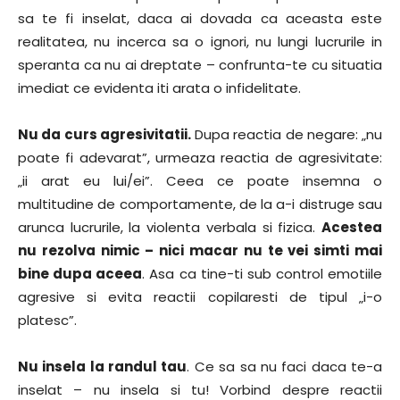
sa te fi inselat, daca ai dovada ca aceasta este
realitatea, nu incerca sa o ignori, nu lungi lucrurile in
speranta ca nu ai dreptate – confrunta-te cu situatia
imediat ce evidenta iti arata o infidelitate.
Nu da curs agresivitatii.
Dupa reactia de negare: „nu
poate fi adevarat”, urmeaza reactia de agresivitate:
„ii arat eu lui/ei”. Ceea ce poate insemna o
multitudine de comportamente, de la a-i distruge sau
arunca lucrurile, la violenta verbala si fizica.
Acestea
nu rezolva nimic – nici macar nu te vei simti mai
bine dupa aceea
. Asa ca tine-ti sub control emotiile
agresive si evita reactii copilaresti de tipul „i-o
platesc”.
Nu insela la randul tau
. Ce sa sa nu faci daca te-a
inselat – nu insela si tu! Vorbind despre reactii