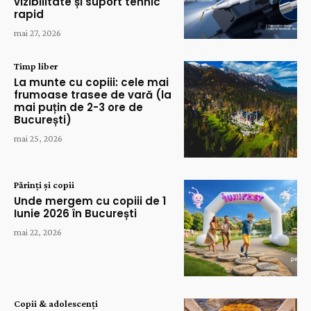
vizibilitate și suport tehnic
rapid
mai 27, 2026
Timp liber
La munte cu copiii: cele mai
frumoase trasee de vară (la
mai puțin de 2-3 ore de
București)
mai 25, 2026
Părinți și copii
Unde mergem cu copiii de 1
Iunie 2026 în București
mai 22, 2026
Copii & adolescenți