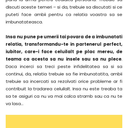
discuti aceste temeri – si da, trebuie sa discutati si ce
puteti face ambii pentru ca relatia voastra sa se
imbunatateasca.
Insa nu pune pe umerii tai povara de a imbunatati
relatia, transformandu-te in partenerul perfect,
iubitor, care-i face celuilalt pe plac mereu, de
teama ca acesta sa nu insele sau sa nu plece
.
Daca incerci sa treci peste infidelitatea sa si sa
continui, da, relatia trebuie sa fie imbunatatita, ambii
trebuie sa incercati sa rezolvati orice probleme ar fi
contribuit la tradarea celuilalt. Insa nu este treaba ta
sa te asiguri ca nu va mai calca stramb sau ca nu te
va lasa…