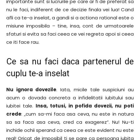
importante sunt si lucrurile pe care ar fi de preferat sa
nu le faci, indiferent de ce decizie finala vei lua! Cand
afli ca te-a inselat, a gandi si a actiona rational este o
misiune imposibila – tine, insa, cont de urmatoarele
sfaturi si evita sa faci ceea ce vei regreta apoi si ceea
ce iti face rau.
Ce sa nu faci daca partenerul de
cuplu te-a inselat
Nu ignora dovezile
. Iata, micile tale suspiciuni au
acum o dovada concreta a infidelitatii iubitului sau
iubitei tale.
Insa, totusi, in pofida dovezii, nu poti
crede
: „cum sa-mi faca asa ceva, nu este in natura
sa sa faca asa ceva, cred ca exagerez”. Nu! Nu-ti
inchide ochii sperand ca ceea ce este evident nu este
real! Oricat de imposibil ti se pare ca persoana iubita