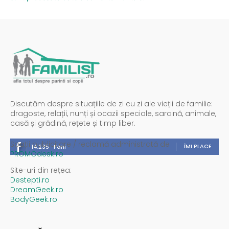
Discutăm despre situațiile de zi cu zi ale vieții de familie:
dragoste, relații, nunți și ocazii speciale, sarcină, animale,
casă și grădină, rețete și timp liber.
Spații publicitare / reclamă administrată de
ÎMI PLACE
14,235
Fani
PROMOdesk.ro
Site-uri din rețea:
Destepti.ro
DreamGeek.ro
BodyGeek.ro