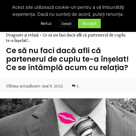
Acest site utilizează cookie-uri pentru a vă îmbunătăți
experiența. Dacă nu sunteți de acord, puteți renunța:
Accept
Refuz
Detalii
Dragoste și relații
Ce să nu faci dacă afli că partenerul de cuplu
te-a înșelat!...
Ce să nu faci dacă afli că
partenerul de cuplu te-a înșelat!
Ce se întâmplă acum cu relația?
Ultima actualizare:
mai 9, 2022
1