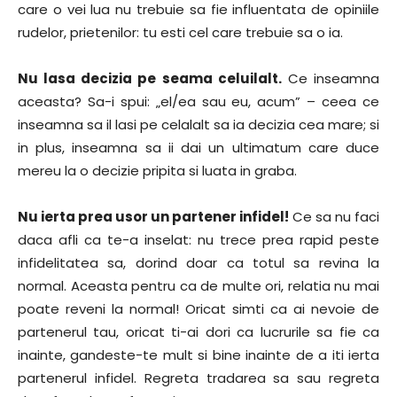
care o vei lua nu trebuie sa fie influentata de opiniile
rudelor, prietenilor: tu esti cel care trebuie sa o ia.
Nu lasa decizia pe seama celuilalt.
Ce inseamna
aceasta? Sa-i spui: „el/ea sau eu, acum” – ceea ce
inseamna sa il lasi pe celalalt sa ia decizia cea mare; si
in plus, inseamna sa ii dai un ultimatum care duce
mereu la o decizie pripita si luata in graba.
Nu ierta prea usor un partener infidel!
Ce sa nu faci
daca afli ca te-a inselat: nu trece prea rapid peste
infidelitatea sa, dorind doar ca totul sa revina la
normal. Aceasta pentru ca de multe ori, relatia nu mai
poate reveni la normal! Oricat simti ca ai nevoie de
partenerul tau, oricat ti-ai dori ca lucrurile sa fie ca
inainte, gandeste-te mult si bine inainte de a iti ierta
partenerul infidel. Regreta tradarea sa sau regreta