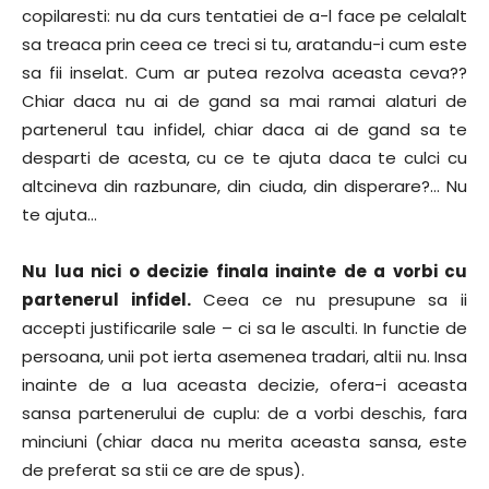
copilaresti: nu da curs tentatiei de a-l face pe celalalt
sa treaca prin ceea ce treci si tu, aratandu-i cum este
sa fii inselat. Cum ar putea rezolva aceasta ceva??
Chiar daca nu ai de gand sa mai ramai alaturi de
partenerul tau infidel, chiar daca ai de gand sa te
desparti de acesta, cu ce te ajuta daca te culci cu
altcineva din razbunare, din ciuda, din disperare?… Nu
te ajuta…
Nu lua nici o decizie finala inainte de a vorbi cu
partenerul infidel.
Ceea ce nu presupune sa ii
accepti justificarile sale – ci sa le asculti. In functie de
persoana, unii pot ierta asemenea tradari, altii nu. Insa
inainte de a lua aceasta decizie, ofera-i aceasta
sansa partenerului de cuplu: de a vorbi deschis, fara
minciuni (chiar daca nu merita aceasta sansa, este
de preferat sa stii ce are de spus).