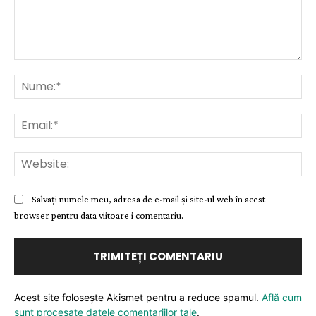
Comentariu:
Nu
Ema
Web
Salvați numele meu, adresa de e-mail și site-ul web în acest
browser pentru data viitoare i comentariu.
Acest site folosește Akismet pentru a reduce spamul.
Află cum
sunt procesate datele comentariilor tale
.