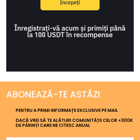
ABONEAZĂ-TE ASTĂZI
PENTRU A PRIMI INFORMAȚII EXCLUSIVE PE MAIL
DACĂ VREI SĂ TE ALĂTURI COMUNITĂȚII CELOR +300K
DE PĂRINȚI CARE NE CITESC ANUAL