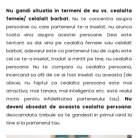
Nu gandi situatia in termeni de eu vs. cealalta
femeie/ celalalt barbat.
Nu te concentra asupra
persoanei cu care partenerul te-a inselat; nu arunca
toata vina asupra acestei persoane. Desi este
tentant sa dai vina pe cealalta femeie sau celalalt
barbat, adevarul este ca partenerul tau de cuplu este
cel ce te-a inselat, tradat si mintit pe tine, nu cealalta
persoana. Nu te compara cu cealalta persoana,
incercand sa afli de ce ai fost inselat cu aceasta (de
obicei, nu faptul ca cealalta persoana este mai
atractiva, mai tanara, mai inteligenta etc. este realul
motiv pentru infidelitatea partenerului tau).
Nu
deveni obsedat de aceasta cealalta persoana
:
deocamdata trebuie sa te gandesti in primul rand la
tine si la partenerul tau.