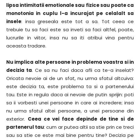
lipsa intimitatii emotionale sau fizice sau poate ca
monotonia in cuplu l-a incurajat pe celalalt sa
insele
: insa greseala este tot a sa. Tot ceea ce
trebuie tu sa faci este sa inveti sa faci altfel, poate,
lucrurile in viitor, insa nu sa iti atribui vina pentru
aceasta tradare.
Nu implica alte persoane in problema voastra si in
decizia ta
. Ce sa nu faci daca afli ca te-a inselat?
Oricata nevoie ai de un sfat, nu urma sfatul altcuiva:
este decizia ta, este problema ta si a partenerului
tau. Este in regula daca ai nevoie de putin sprijin: poti
sa ii vorbesti unei persoane in care ai incredere; insa
nu urma sfatul altei persoane, a unei persoane din
exterior.
Ceea ce vei face depinde de tine si de
partenerul tau
: cum ar putea altii sa stie prin ce treci
sau sa stie ce este mai bine pentru tine? Decizia pe