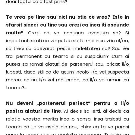
doar faptul ca a fost prins?
Te vrea pe tine sau nici nu stie ce vrea? Este in
sfarsit sincer cu tine sau crezi ca inca iti ascunde
multe?
Crezi ca va continua aventura sa? Si
important: simti ca vei putea sa te mai increzi in el/ea,
sa treci cu adevarat peste infidelitatea sa? Sau vei
trai permanent cu teama si cu suspiciuni? Cum ai
putea sa ramai alaturi de partenerul tau, oricat il/o
iubesti, daca stii ca de acum incolo il/o vei suspecta
mereu, ca nu il/o vei mai crede, ca il/o vei urmari cu
teama?…
Nu deveni „partenerul perfect” pentru a il/o
pastra alaturi de tine
. Ai decis sa ierti, ai decis ca
relatia voastra merita inca o sansa. Insa traiesti cu
teama ca te va insela din nou, chiar ca te va parasi
pana la urma pentru cealalta persoana. Trebuie sa