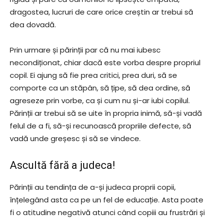
dragostea, lucruri de care orice creștin ar trebui să
dea dovadă.
Prin urmare și părinții par că nu mai iubesc
necondiționat, chiar dacă este vorba despre propriul
copil. Ei ajung să fie prea critici, prea duri, să se
comporte ca un stăpân, să țipe, să dea ordine, să
agreseze prin vorbe, ca și cum nu și-ar iubi copilul.
Părinții ar trebui să se uite în propria inimă, să-și vadă
felul de a fi, să-și recunoască propriile defecte, să
vadă unde greșesc și să se vindece.
Ascultă fără a judeca!
Părinții au tendința de a-și judeca proprii copii,
înțelegând asta ca pe un fel de educație. Asta poate
fi o atitudine negativă atunci când copiii au frustrări și