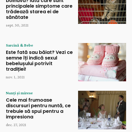
bolnavă? Iată care sunt
principalele simptome care
trădează starea ei de
sănătate
sept. 30, 2021
Sarcină & Bebe
Este fată sau băiat? Vezi ce
semne îți indică sexul
bebelușului potrivit
tradiției!
nov. 1, 2021
Nunți și mirese
Cele mai frumoase
discursuri pentru nuntă, ce
trebuie să spui pentru a
impresiona
dec. 27, 2021