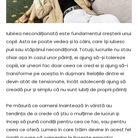
Iubirea necondiționată este fundamentul creșterii unui
copil. Asta se poate vedea și la câini, care își iubesc
puii sau stăpânul necondițional. Totuși, lucrurile nu stau
chiar așa în cazul unor părinți, ei ajung să-și tolereze
copiii, iar uneori fac doar ceea ce cred ei și ajung să-i
transforme pe aceștia în dușmani. Relațiile dintre ei
devin atât de tensionate, încât adolecenții ajung să
creadă pur și simplu că nu sunt iubiți de proprii părinți.
Pe măsură ce oamenii înaintează în vârstă au
tendința de a crede că știu o mulțime de lucruri și
încep să pună condiții pentru cea ce fac, sau pentru
ceea ce oferă. Lumea în care trăim devine în acest fel
rigidă și pare că oamenilor le lipsește empatia,