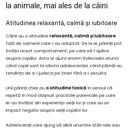
la animale, mai ales de la câini
Atitudinea relaxantă, calmă și iubitoare
Câinii au o atitudine
relaxantă, calmă și iubitoare
față de oamenii care i-au adoptat. De la ei, părinții pot
învăța acest comportament, pe care să-l aplice
asupra copiilor. Asta ar ajuta enorm îndeosebi atunci
când copiii sunt la vârsta adolescenței, când părinții au
tendința de a-i judeca pe tineri fără a-i asculta.
Unii părinți chiar au
o atitudine toxică
în sensul că
repetă în mod obișnuit practicile parentale pe care
le-au învățat din experiența vieții lor și care au un
impact negativ asupra vieții copiilor lor.
Adolescenții care ajung să aibă anumite stări rele sau