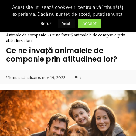
Acest site utilizează cookie-uri pentru a vă îmbunătăți
experiența. Dacă nu sunteți de acord, puteți renunța:
Accept
Refuz
Detalii
Animale de companie
Ce ne învață animalele de companie prin
atitudinea lor?
Ce ne învață animalele de
companie prin atitudinea lor?
Ultima actualizare:
nov. 19, 2023
0