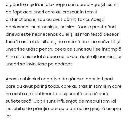
o gândire rigidă, în alb-negru sau corect-greșit, sunt
de fapt acei tineri care au crescut în familii
disfuncționale, sau au avut părinți toxici. Acești
adolescenți sunt nesiguri, se simt foarte prost când
cineva este neprietenos cu ei și își manifestă deseori
furia în astfel de situații, au o stimă de sine scăzută și
uneori se urăsc pentru ceea ce sunt sau li se întâmplă.
Ei nu uită niciodată ceea ce le-au făcut alți oameni, iar
uneori se învinuiesc pe nedrept.
Aceste obiceiuri negative de gândire apar la tinerii
care au avut părinți toxici, care au trăit în familii în care
nu exista un sentiment de siguranță sau căldură
sufletească. Copiii sunt influențați de mediul familial
instabil și de părinții care au o atitudine greșită asupra
lor.