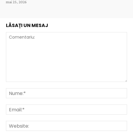
mai 25, 2026
LĂSAȚI UN MESAJ
Comentariu:
Nu
Ema
Web