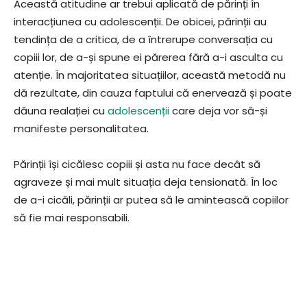
Această atitudine ar trebui aplicată de părinți în
interacțiunea cu adolescenții. De obicei, părinții au
tendința de a critica, de a întrerupe conversația cu
copiii lor, de a-și spune ei părerea fără a-i asculta cu
atenție. În majoritatea situațiilor, această metodă nu
dă rezultate, din cauza faptului că enervează și poate
dăuna realației cu
adolescenții
care deja vor să-și
manifeste personalitatea.
Părinții își cicălesc copiii și asta nu face decât să
agraveze și mai mult situația deja tensionată. În loc
de a-i cicăli, părinții ar putea să le amintească copiilor
să fie mai responsabili.