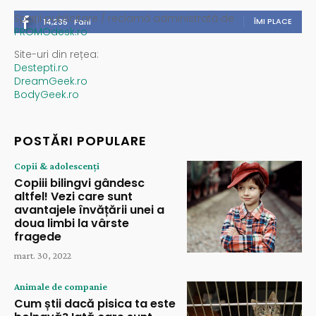
Spații publicitare / reclamă administrată de
ÎMI PLACE
14,235
Fani
PROMOdesk.ro
Site-uri din rețea:
Destepti.ro
DreamGeek.ro
BodyGeek.ro
POSTĂRI POPULARE
Copii & adolescenți
Copiii bilingvi gândesc
altfel! Vezi care sunt
avantajele învățării unei a
doua limbi la vârste
fragede
mart. 30, 2022
Animale de companie
Cum știi dacă pisica ta este