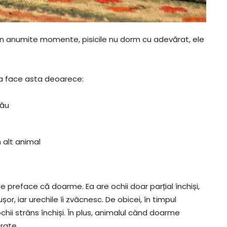
 în anumite momente, pisicile nu dorm cu adevărat, ele
Ea face asta deoarece:
rău
 alt animal
e preface că doarme. Ea are ochii doar parțial închiși,
or, iar urechile îi zvâcnesc. De obicei, în timpul
chii strâns închiși. În plus, animalul când doarme
rate.