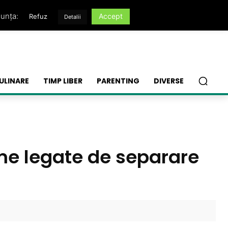
nunța:
Accept
Refuz
Detalii
ULINARE
TIMP LIBER
PARENTING
DIVERSE
eme legate de separare