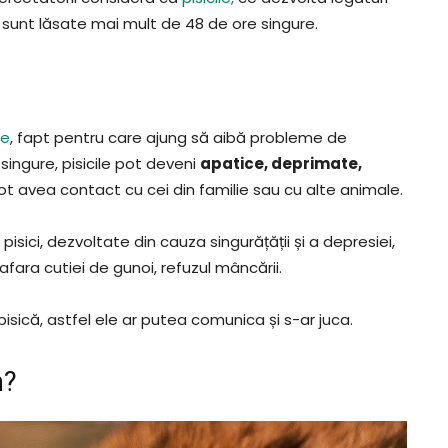
sunt lăsate mai mult de 48 de ore singure.
te
, fapt pentru care ajung să aibă probleme de
ingure, pisicile pot deveni
apatice, deprimate,
 pot avea contact cu cei din familie sau cu alte animale.
ci, dezvoltate din cauza singurățății și a depresiei,
 afara cutiei de gunoi, refuzul mâncării.
pisică, astfel ele ar putea comunica și s-ar juca.
m?