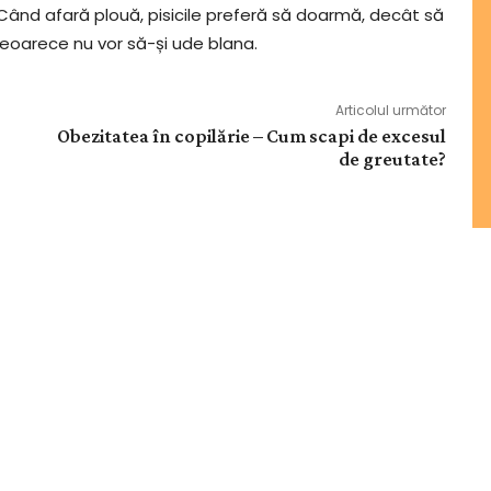
 Când afară plouă, pisicile preferă să doarmă, decât să
eoarece nu vor să-și ude blana.
Articolul următor
Obezitatea în copilărie – Cum scapi de excesul
de greutate?