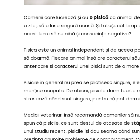
Oamenii care lucrează și au
o pisică
ca animal de 
a zilei, să o lase singură acasă. Și totuși, cât tim
acest lucru să nu aibă și consecințe negative?
Pisica este un animal independent și de aceea po
să doarmă. Fiecare animal însă are caracterul său 
anterioare și caracterul unei pisici sunt de o mar
Pisicile în general nu prea se plictisesc singure, 
menține ocupate. De obicei, pisicile dorm foarte mu
stresează când sunt singure, pentru că pot dormi u
Medicii veterinari însă recomandă oamenilor să nu 
spun că pisicile, ce sunt destul de atașate de stă
unui studiu recent, pisicile își dau seama când su
prezintă anumite probleme de comportament. Ce