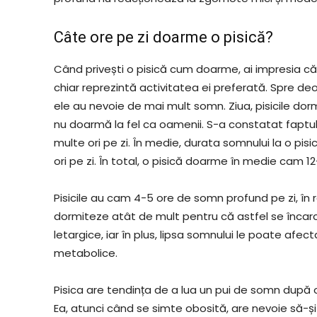
Câte ore pe zi doarme o pisică?
Când privești o pisică cum doarme, ai impresia că
chiar reprezintă activitatea ei preferată. Spre deo
ele au nevoie de mai mult somn. Ziua, pisicile dor
nu doarmă la fel ca oamenii. S-a constatat faptul 
multe ori pe zi. În medie, durata somnului la o pi
ori pe zi. În total, o pisică doarme în medie cam 12
Pisicile au cam 4-5 ore de somn profund pe zi, în 
dormiteze atât de mult pentru că astfel se încarc
letargice, iar în plus, lipsa somnului le poate afec
metabolice.
Pisica are tendința de a lua un pui de somn după 
Ea, atunci când se simte obosită, are nevoie să-și