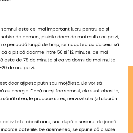
 somnul este cel mai important lucru pentru ea și
sebire de oameni, pisicile dorm de mai multe ori pe zi,
m o perioadă lungă de timp, iar noaptea au obiceiul să
că o pisică doarme între 50 și 112 minute, de mai
sică este de 78 de minute și ea va dormi de mai multe
-20 de ore pe zi.
rest doar ațipesc puțin sau moțăiesc. Ele vor să
ă cu energie. Dacă nu-și fac somnul, ele sunt obosite,
ta sănătatea, le produce stres, nervozitate și tulburări
o activitate obositoare, sau după o sesiune de joacă.
 încarce bateriile. De asemenea, se spune că pisicile