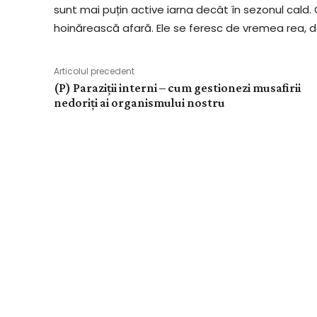
sunt mai puțin active iarna decât în sezonul cald.
hoinărească afară. Ele se feresc de vremea rea, d
Articolul precedent
(P) Paraziții interni – cum gestionezi musafirii
nedoriți ai organismului nostru