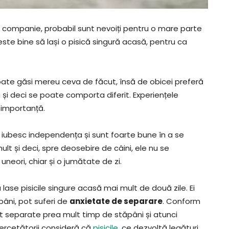
companie, probabil sunt nevoiți pentru o mare parte
p este bine să lași o pisică singură acasă, pentru ca
ate găsi mereu ceva de făcut, însă de obicei preferă
și deci se poate comporta diferit. Experiențele
e importanță.
ele iubesc independența și sunt foarte bune în a se
lt și deci, spre deosebire de câini, ele nu se
neori, chiar și o jumătate de zi.
lase pisicile singure acasă mai mult de două zile. Ei
pâni, pot suferi de
anxietate de separare
. Conform
nt separate prea mult timp de stăpâni și atunci
rcetătorii consideră că
pisicile,
ce dezvoltă legături