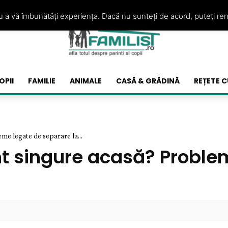
ru a vă îmbunătăți experiența. Dacă nu sunteți de acord, puteți re
OPII
FAMILIE
ANIMALE
CASĂ & GRĂDINĂ
REȚETE C
eme legate de separare la...
unt singure acasă? Probl