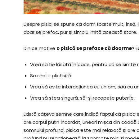
Despre pisici se spune că dorm foarte mult, însă,
doar se prefac, pur și simplu imită această stare.
Din ce motive
o pisică se preface că doarme
? 
Vrea să fie lăsată în pace, pentru că se simte 
Se simte plictisită
Vrea să evite interacțiunea cu un om, sau cu un
Vrea să stea singură, să-și recapete puterile.
Există câteva semne care indică faptul că pisica s
are corpul puțin încordat, uneori mișcă din coadă uș
somnului profund, pisica este mai relaxată și are o
profund nu reacționează la zgomote mici și mode