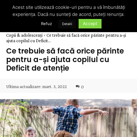
Acest site utilizează cookie-uri pentru a vă îmbunătăți
experiența. Dacă nu sunteți de acord, puteți renunța:
Accept
Refuz
Detalii
Copii & adolescenți
Ce trebuie să facă orice părinte pentru a-și
ajuta copilul cu Deficit...
Ce trebuie să facă orice părinte
pentru a-și ajuta copilul cu
Deficit de atenție
Ultima actualizare:
mart. 3, 2022
0