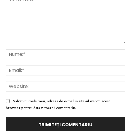
Comentariu:
Nu
Ema
Web
Salvați numele meu, adresa de e-mail și site-ul web în acest
browser pentru data viitoare i comentariu.