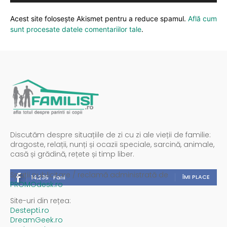
Acest site folosește Akismet pentru a reduce spamul.
Află cum
sunt procesate datele comentariilor tale
.
Discutăm despre situațiile de zi cu zi ale vieții de familie:
dragoste, relații, nunți și ocazii speciale, sarcină, animale,
casă și grădină, rețete și timp liber.
Spații publicitare / reclamă administrată de
ÎMI PLACE
14,235
Fani
PROMOdesk.ro
Site-uri din rețea:
Destepti.ro
DreamGeek.ro