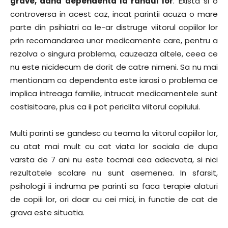
grave, dand dependenta la randul lor
. Exista si o
controversa in acest caz, incat parintii acuza o mare
parte din psihiatri ca le-ar distruge viitorul copiilor lor
prin recomandarea unor medicamente care, pentru a
rezolva o singura problema, cauzeaza altele, ceea ce
nu este nicidecum de dorit de catre nimeni. Sa nu mai
mentionam ca dependenta este iarasi o problema ce
implica intreaga familie, intrucat medicamentele sunt
costisitoare, plus ca ii pot periclita viitorul copilului.
Multi parinti se gandesc cu teama la viitorul copiilor lor,
cu atat mai mult cu cat viata lor sociala de dupa
varsta de 7 ani nu este tocmai cea adecvata, si nici
rezultatele scolare nu sunt asemenea. In sfarsit,
psihologii ii indruma pe parinti sa faca terapie alaturi
de copiii lor, ori doar cu cei mici, in functie de cat de
grava este situatia.