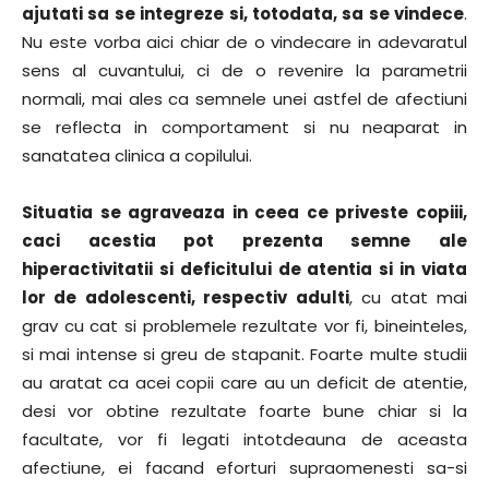
ajutati sa se integreze si, totodata, sa se vindece
.
Nu este vorba aici chiar de o vindecare in adevaratul
sens al cuvantului, ci de o revenire la parametrii
normali, mai ales ca semnele unei astfel de afectiuni
se reflecta in comportament si nu neaparat in
sanatatea clinica a copilului.
Situatia se agraveaza in ceea ce priveste copiii,
caci acestia pot prezenta semne ale
hiperactivitatii si deficitului de atentia si in viata
lor de adolescenti, respectiv adulti
, cu atat mai
grav cu cat si problemele rezultate vor fi, bineinteles,
si mai intense si greu de stapanit. Foarte multe studii
au aratat ca acei copii care au un deficit de atentie,
desi vor obtine rezultate foarte bune chiar si la
facultate, vor fi legati intotdeauna de aceasta
afectiune, ei facand eforturi supraomenesti sa-si