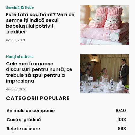
Sarcină & Bebe
Este fată sau băiat? Vezi ce
semne îți indică sexul
bebelușului potrivit
tradiției!
nov. 1, 2021
Nunți și mirese
Cele mai frumoase
discursuri pentru nuntă, ce
trebuie să spui pentru a
impresiona
dec. 27, 2021
CATEGORII POPULARE
Animale de companie
1040
Casă și grădină
1013
Rețete culinare
893