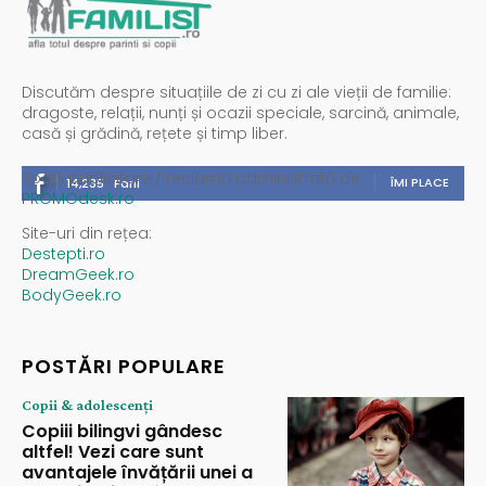
Discutăm despre situațiile de zi cu zi ale vieții de familie:
dragoste, relații, nunți și ocazii speciale, sarcină, animale,
casă și grădină, rețete și timp liber.
Spații publicitare / reclamă administrată de
ÎMI PLACE
14,235
Fani
PROMOdesk.ro
Site-uri din rețea:
Destepti.ro
DreamGeek.ro
BodyGeek.ro
POSTĂRI POPULARE
Copii & adolescenți
Copiii bilingvi gândesc
altfel! Vezi care sunt
avantajele învățării unei a