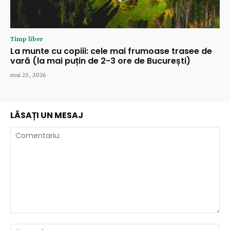
Timp liber
La munte cu copiii: cele mai frumoase trasee de
vară (la mai puțin de 2-3 ore de București)
mai 25, 2026
LĂSAȚI UN MESAJ
Comentariu:
Nu