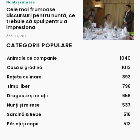
Nunți și mirese
Cele mai frumoase
discursuri pentru nuntă, ce
trebuie să spui pentru a
impresiona
dec. 27, 2021
CATEGORII POPULARE
Animale de companie
1040
Casă și grădină
1013
Rețete culinare
893
Timp liber
796
Dragoste și relații
656
Nunți și mirese
537
Sarcină & Bebe
516
Părinți și copii
513