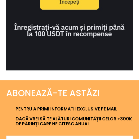
ABONEAZĂ-TE ASTĂZI
PENTRU A PRIMI INFORMAȚII EXCLUSIVE PE MAIL
DACĂ VREI SĂ TE ALĂTURI COMUNITĂȚII CELOR +300K
DE PĂRINȚI CARE NE CITESC ANUAL