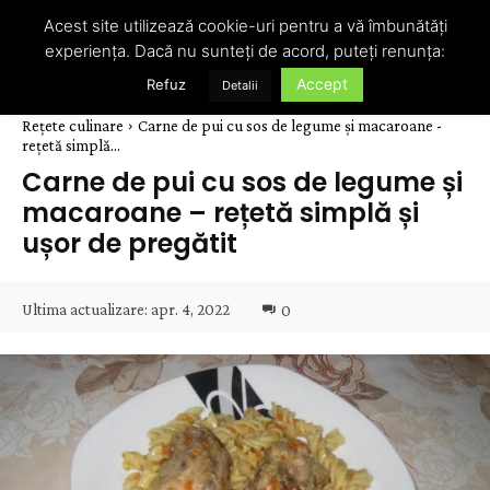
Acest site utilizează cookie-uri pentru a vă îmbunătăți
experiența. Dacă nu sunteți de acord, puteți renunța:
Accept
Refuz
Detalii
Rețete culinare
Carne de pui cu sos de legume și macaroane -
rețetă simplă...
Carne de pui cu sos de legume și
macaroane – rețetă simplă și
ușor de pregătit
Ultima actualizare:
apr. 4, 2022
0