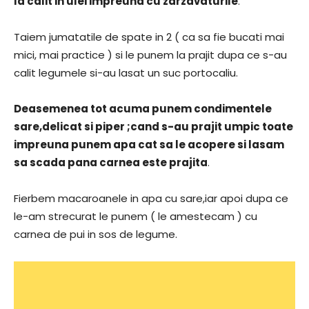
la calit in ulei impreuna cu zarzavaturile
.
Taiem jumatatile de spate in 2 ( ca sa fie bucati mai
mici, mai practice ) si le punem la prajit dupa ce s-au
calit legumele si-au lasat un suc portocaliu.
Deasemenea tot acuma punem condimentele
sare,delicat si piper ;cand s-au prajit umpic toate
impreuna punem apa cat sa le acopere si lasam
sa scada pana carnea este prajita
.
Fierbem macaroanele in apa cu sare,iar apoi dupa ce
le-am strecurat le punem ( le amestecam ) cu
carnea de pui in sos de legume.