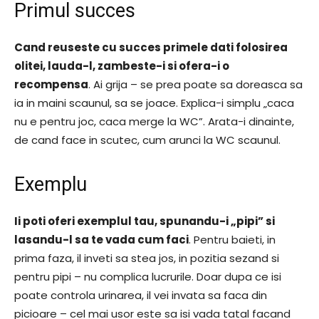
Primul succes
Cand reuseste cu succes primele dati folosirea
olitei, lauda-l, zambeste-i si ofera-i o
recompensa
. Ai grija – se prea poate sa doreasca sa
ia in maini scaunul, sa se joace. Explica-i simplu „caca
nu e pentru joc, caca merge la WC”. Arata-i dinainte,
de cand face in scutec, cum arunci la WC scaunul.
Exemplu
Ii poti oferi exemplul tau, spunandu-i „pipi” si
lasandu-l sa te vada cum faci
. Pentru baieti, in
prima faza, il inveti sa stea jos, in pozitia sezand si
pentru pipi – nu complica lucrurile. Doar dupa ce isi
poate controla urinarea, il vei invata sa faca din
picioare – cel mai usor este sa isi vada tatal facand