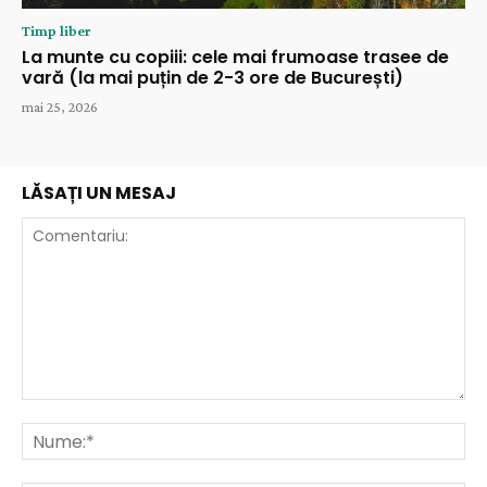
Timp liber
La munte cu copiii: cele mai frumoase trasee de
vară (la mai puțin de 2-3 ore de București)
mai 25, 2026
LĂSAȚI UN MESAJ
Comentariu:
Nu