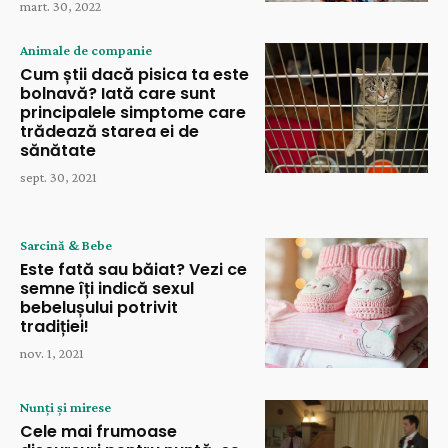
mart. 30, 2022
Animale de companie
Cum știi dacă pisica ta este
bolnavă? Iată care sunt
principalele simptome care
trădează starea ei de
sănătate
sept. 30, 2021
Sarcină & Bebe
Este fată sau băiat? Vezi ce
semne îți indică sexul
bebelușului potrivit
tradiției!
nov. 1, 2021
Nunți și mirese
Cele mai frumoase