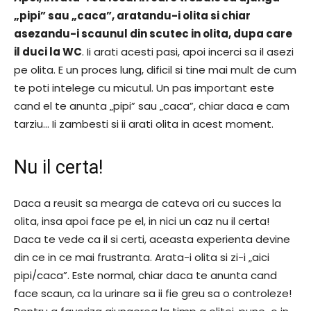
„pipi” sau „caca”, aratandu-i olita si chiar
asezandu-i scaunul din scutec in olita, dupa care
il duci la WC
. Ii arati acesti pasi, apoi incerci sa il asezi
pe olita. E un proces lung, dificil si tine mai mult de cum
te poti intelege cu micutul. Un pas important este
cand el te anunta „pipi” sau „caca”, chiar daca e cam
tarziu… Ii zambesti si ii arati olita in acest moment.
Nu il certa!
Daca a reusit sa mearga de cateva ori cu succes la
olita, insa apoi face pe el, in nici un caz nu il certa!
Daca te vede ca il si certi, aceasta experienta devine
din ce in ce mai frustranta. Arata-i olita si zi-i „aici
pipi/caca”. Este normal, chiar daca te anunta cand
face scaun, ca la urinare sa ii fie greu sa o controleze!