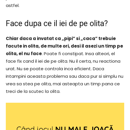
astfel.
Face dupa ce il iei de pe olita?
Chiar daca a invatat ca „pipi” si „caca” trebuie
facute in olita, de multe ori, desi il asezi un timp pe
olita, el nu face
. Poate fi constipat. Insa alteori, el
face fix cand il iei de pe olita. Nu il certa, nu reactiona
urat. Nu se poate controla inca eficient. Daca
intampini aceasta problema sau daca pur si simplu nu
vrea sa stea pe olita, mai asteapta un timp pana ce
treci de la scutec la olita.