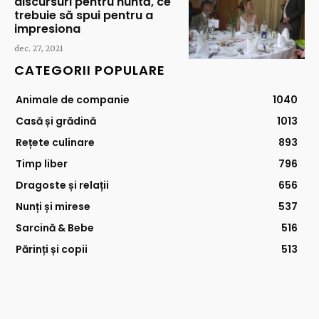
discursuri pentru nuntă, ce
trebuie să spui pentru a
impresiona
dec. 27, 2021
CATEGORII POPULARE
Animale de companie
1040
Casă și grădină
1013
Rețete culinare
893
Timp liber
796
Dragoste și relații
656
Nunți și mirese
537
Sarcină & Bebe
516
Părinți și copii
513