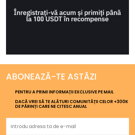
ABONEAZĂ-TE ASTĂZI
PENTRU A PRIMI INFORMAȚII EXCLUSIVE PE MAIL
DACĂ VREI SĂ TE ALĂTURI COMUNITĂȚII CELOR +300K
DE PĂRINȚI CARE NE CITESC ANUAL