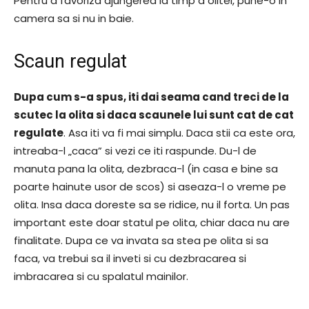
Pentru a favoriza ajungerea la timp a olitei, pune-o in
camera sa si nu in baie.
Scaun regulat
Dupa cum s-a spus, iti dai seama cand treci de la
scutec la olita si daca scaunele lui sunt cat de cat
regulate
. Asa iti va fi mai simplu. Daca stii ca este ora,
intreaba-l „caca” si vezi ce iti raspunde. Du-l de
manuta pana la olita, dezbraca-l (in casa e bine sa
poarte hainute usor de scos) si aseaza-l o vreme pe
olita. Insa daca doreste sa se ridice, nu il forta. Un pas
important este doar statul pe olita, chiar daca nu are
finalitate. Dupa ce va invata sa stea pe olita si sa
faca, va trebui sa il inveti si cu dezbracarea si
imbracarea si cu spalatul mainilor.