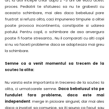
an, la altii incepe chiar dupa 2 -3 ani de viata acest
proces. Pediatrii te sfatuiesc sa nu te grabesti cu
aceasta schimbare, mai ales daca bebelusul pare
frustrat si refuza olita, caci impunerea timpurie a olitei
poate provoca incontinenta, constipatie si udarea
patului. Pentru copil, o schimbare de asa anvergura
poate fi foarte stresanta… Nu il comparati cu alti copii
si nu va faceti probleme daca se adapteaza mai greu
la schimbare.
Semne ca a venit momentul sa trecem de la
scutec la olita:
Nu varsta este importanta in trecerea de la scutec la
olita, ci urmatoarele semne.
Daca bebelusul sta pe
fundulet fara probleme, daca este mai
independent
: merge in picioare singurel, dar mai ales
daca a invatat sa comunice, sa iti spuna ca facut sau