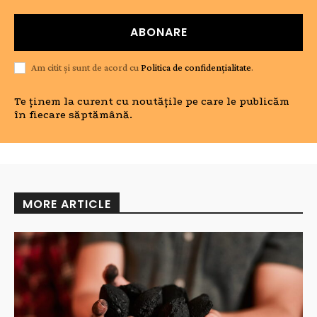
ABONARE
Am citit și sunt de acord cu
Politica de confidențialitate
.
Te ținem la curent cu noutățile pe care le publicăm
în fiecare săptămână.
MORE ARTICLE