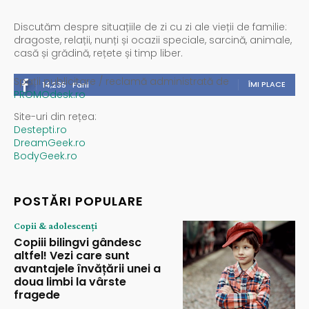
Discutăm despre situațiile de zi cu zi ale vieții de familie:
dragoste, relații, nunți și ocazii speciale, sarcină, animale,
casă și grădină, rețete și timp liber.
Spații publicitare / reclamă administrată de
ÎMI PLACE
14,235
Fani
PROMOdesk.ro
Site-uri din rețea:
Destepti.ro
DreamGeek.ro
BodyGeek.ro
POSTĂRI POPULARE
Copii & adolescenți
Copiii bilingvi gândesc
altfel! Vezi care sunt
avantajele învățării unei a
doua limbi la vârste
fragede