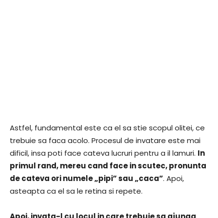
Astfel, fundamental este ca el sa stie scopul olitei, ce
trebuie sa faca acolo. Procesul de invatare este mai
dificil, insa poti face cateva lucruri pentru a il lamuri.
In
primul rand, mereu cand face in scutec, pronunta
de cateva ori numele „pipi” sau „caca”
. Apoi,
asteapta ca el sa le retina si repete.
Apoi, invata-l cu locul in care trebuie sa ajunga