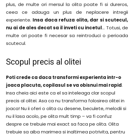
plus, de multe ori mersul la olita poate fi si dureros,
ceea ce adauga un plus de neplacere intregii
experiente.
Insa daca refuza olita, dar si scutecul,
nu ai de ales decat sa il inveti cu incetul
… Totusi, de
multe ori poate fi necesar sa reintroduci o perioada
scutecul.
Scopul precis al olitei
Poti crede ca daca transformi experienta intr-o
joaca placuta, copilasul se va obisnui mai rapid
.
Insa cheia aici este ca el sa inteleaga clar scopul
precis al olitei. Asa ca nu transforma folosirea olitei in
joaca! Nu ii oferi o olita cu desene, beculete, melodii si
nu il lasa acolo, pe olita mult timp – va fi confuz
despre ce trebuie mai exact sa faca pe olita. Olita
trebuie sa aiba marimea si inaltimea potrivita, pentru