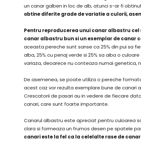
un canar galben in loc de alb, atunci s-ar fi obtin
obtine diferite grade de variatie a culorii, as
Pentru reproducerea unui canar albastru cel 
canar albastru bun si un exemplar de canar ca
aceasta pereche sunt sanse ca 25% din pui sa fie 
alba, 25% cu penaj verde si 25% sa aiba o culoare
variaza, deoarece nu conteaza numai genetica, nor
De asemenea, se poate utiliza o pereche formata 
acest caz vor rezulta exemplare bune de canari al
Crescatorii de pasari au in vedere de fiecare dat
canari, care sunt foarte importante.
Canarul albastru este apreciat pentru culoarea s
clara si formeaza un frumos desen pe spatele pasa
canari este la fel ca la celelalte rase de cana