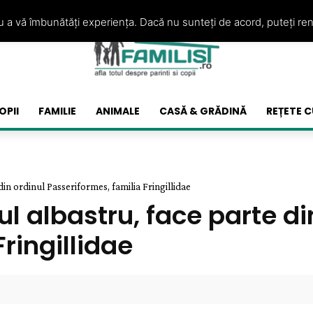
ru a vă îmbunătăți experiența. Dacă nu sunteți de acord, puteți re
OPII
FAMILIE
ANIMALE
CASĂ & GRĂDINĂ
REȚETE C
din ordinul Passeriformes, familia Fringillidae
l albastru, face parte di
ringillidae