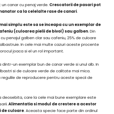
ut un canar cu penaj verde.
Crescatorii de pasari pot
emanator ca la celelalte rase de canari
.
mai simplu este sa se inceapa cu un exemplar de
feniu (culoarea pielii de bivol) sau galben
. Din
cu penajul galben clar sau cafeniu, 25% de culoare
 albastruie. In cele mai multe cazuri aceste procente
ocul joaca si el un rol important.
dintr-un exemplar bun de canar verde si unul alb. In
bastri si de culoare verde de calitate mai mica.
a regulile de reproducere pentru aceste specii de
a deosebita, care la cele mai bune exemplare este
rii.
Alimentatia si modul de crestere a acestor
ri de culoare
. Aceasta specie face parte din ordinul