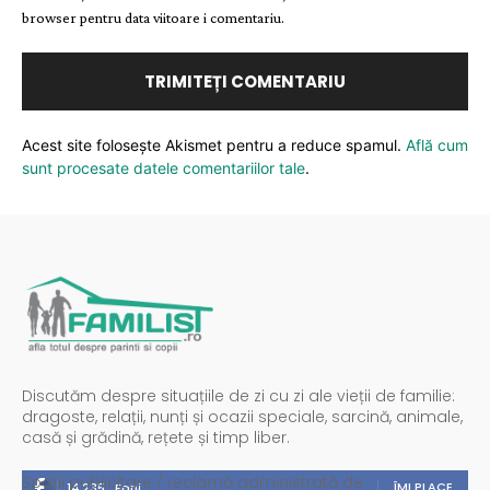
browser pentru data viitoare i comentariu.
Acest site folosește Akismet pentru a reduce spamul.
Află cum
sunt procesate datele comentariilor tale
.
Discutăm despre situațiile de zi cu zi ale vieții de familie:
dragoste, relații, nunți și ocazii speciale, sarcină, animale,
casă și grădină, rețete și timp liber.
Spații publicitare / reclamă administrată de
ÎMI PLACE
14,235
Fani