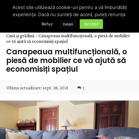
Acest site utilizează cookie-uri pentru a vă îmbunătăți
experiența. Dacă nu sunteți de acord, puteți renunța:
Accept
Refuz
Detalii
Casă și grădină
Canapeaua multifuncțională, o piesă de mobilier
ce vă ajută să economisiți spațiul
Canapeaua multifuncțională, o
piesă de mobilier ce vă ajută să
economisiți spațiul
Ultima actualizare:
sept. 28, 2021
1