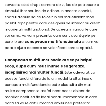
serveste atat drept camera de zi, loc de petrecere a
timpului liber sau loc de odihna. In aceste conditii,
spatiul trebuie sa fie folosit in cel mai eficient mod
posibil, fapt pentru care designerii de interior au creat
mobilierul multifunctional. De aceea, in randurile care
vor urma, va vom prezenta care sunt avantajele pe
care le are
canapeaua multifunctionala
si cum va
poate ajuta aceasta sa valorificati corect spatiul.
Canapeaua multifunctionala are ca principal
scop, dupa cum insusi numele sugereaza,
indeplinirea mai multor functii
. Este adevarat ca
aceste functii difera de la un model la altul, insa o
canapea multifunctionala este alcatuita din mai
multe componente astfel incat acest obiect de
mobilier inedit sa fie ideal pentru momentele in care
doriti sa va relaati urmarind emisiunea preferata