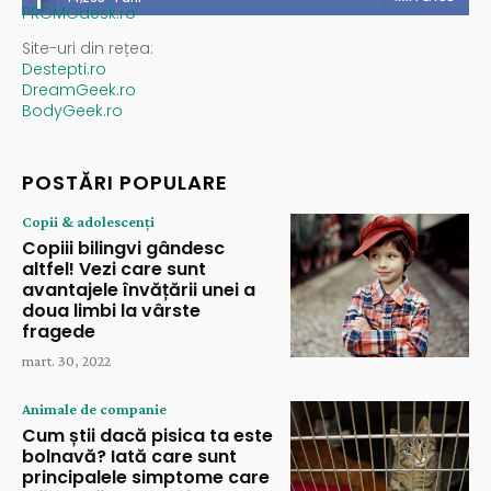
PROMOdesk.ro
Site-uri din rețea:
Destepti.ro
DreamGeek.ro
BodyGeek.ro
POSTĂRI POPULARE
Copii & adolescenți
Copiii bilingvi gândesc
altfel! Vezi care sunt
avantajele învățării unei a
doua limbi la vârste
fragede
mart. 30, 2022
Animale de companie
Cum știi dacă pisica ta este
bolnavă? Iată care sunt
principalele simptome care