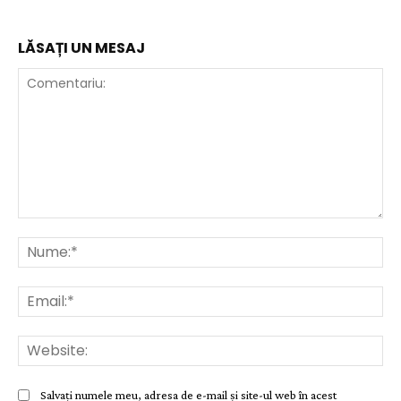
LĂSAȚI UN MESAJ
Comentariu:
Nu
Ema
Web
Salvați numele meu, adresa de e-mail și site-ul web în acest