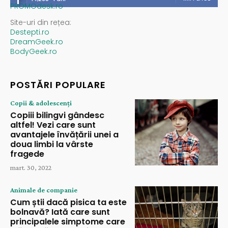
PROMOdesk.ro
Site-uri din rețea:
Destepti.ro
DreamGeek.ro
BodyGeek.ro
POSTĂRI POPULARE
Copii & adolescenți
Copiii bilingvi gândesc
altfel! Vezi care sunt
avantajele învățării unei a
doua limbi la vârste
fragede
mart. 30, 2022
Animale de companie
Cum știi dacă pisica ta este
bolnavă? Iată care sunt
principalele simptome care