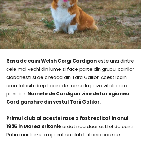
Rasa de caini Welsh Corgi Cardigan
este una dintre
cele mai vechi din lume si face parte din grupul cainilor
ciobanesti si de cireada din Tara Galilor. Acesti caini
erau folositi drept caini de ferma la paza vitelor si a
poneilor.
Numele de Cardigan vine de la regiunea
Cardiganshire din vestul Tarii Galilor.
Primul club al acestei rase a fost realizat in anul
1925 in Marea Britanie
si detinea doar astfel de caini.
Putin mai tarziu a aparut un club britanic care se