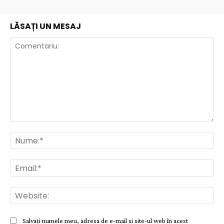
LĂSAȚI UN MESAJ
Comentariu:
Nu
Ema
Web
Salvați numele meu, adresa de e-mail și site-ul web în acest