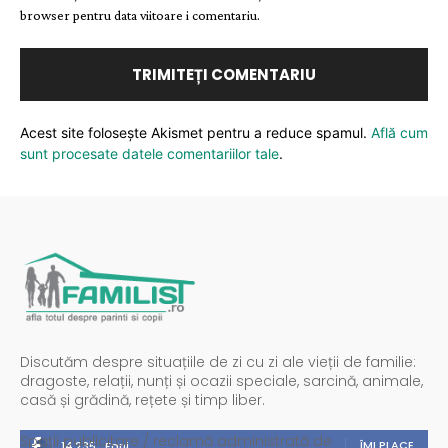
browser pentru data viitoare i comentariu.
Acest site folosește Akismet pentru a reduce spamul.
Află cum
sunt procesate datele comentariilor tale
.
Discutăm despre situațiile de zi cu zi ale vieții de familie:
dragoste, relații, nunți și ocazii speciale, sarcină, animale,
casă și grădină, rețete și timp liber.
Spații publicitare / reclamă administrată de
ÎMI PLACE
14,235
Fani