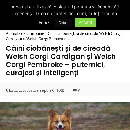
Acest site utilizează cookie-uri pentru a vă îmbunătăți
experiența. Dacă nu sunteți de acord, puteți renunța:
Accept
Refuz
Detalii
Animale de companie
Câini ciobănești și de cireadă Welsh Corgi
Cardigan și Welsh Corgi Pembroke...
Câini ciobănești și de cireadă
Welsh Corgi Cardigan și Welsh
Corgi Pembroke – puternici,
curajosi și inteligenți
Ultima actualizare:
sept. 30, 2021
0