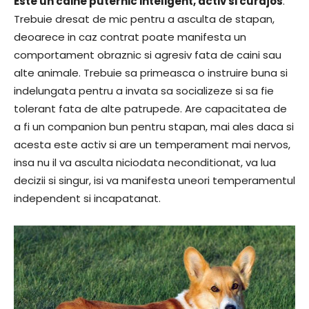
Este un caine puternic inteligent, activ si curajos
.
Trebuie dresat de mic pentru a asculta de stapan,
deoarece in caz contrat poate manifesta un
comportament obraznic si agresiv fata de caini sau
alte animale. Trebuie sa primeasca o instruire buna si
indelungata pentru a invata sa socializeze si sa fie
tolerant fata de alte patrupede. Are capacitatea de
a fi un companion bun pentru stapan, mai ales daca si
acesta este activ si are un temperament mai nervos,
insa nu il va asculta niciodata neconditionat, va lua
decizii si singur, isi va manifesta uneori temperamentul
independent si incapatanat.