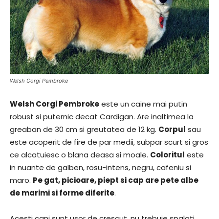
Welsh Corgi Pembroke
Welsh Corgi Pembroke
este un caine mai putin
robust si puternic decat Cardigan. Are inaltimea la
greaban de 30 cm si greutatea de 12 kg.
Corpul
sau
este acoperit de fire de par medii, subpar scurt si gros
ce alcatuiesc o blana deasa si moale.
Coloritul
este
in nuante de galben, rosu-intens, negru, cafeniu si
maro.
Pe gat, picioare, piept si cap are pete albe
de marimi si forme diferite
.
Acesti cani sunt usor de crescut, nu trebuie spalati