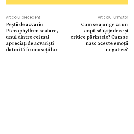
Articolul precedent
Articolul următor
Peștii de acvariu
Cum se ajunge ca un
Pterophyllum scalare,
copil să își judece și
unul dintre cei mai
critice părintele? Cum se
apreciați de acvariști
nasc aceste emoții
datorită frumuseții lor
negative?