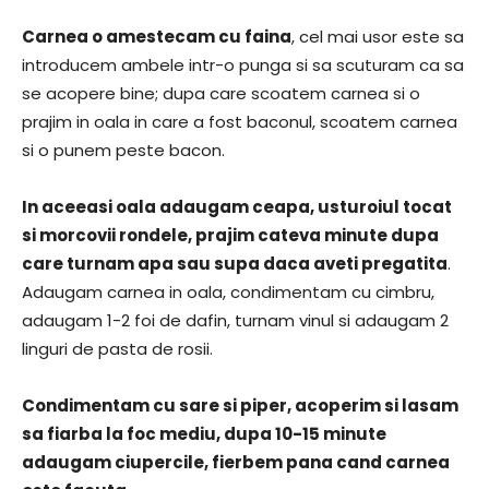
Carnea o amestecam cu faina
, cel mai usor este sa
introducem ambele intr-o punga si sa scuturam ca sa
se acopere bine; dupa care scoatem carnea si o
prajim in oala in care a fost baconul, scoatem carnea
si o punem peste bacon.
In aceeasi oala adaugam ceapa, usturoiul tocat
si morcovii rondele, prajim cateva minute dupa
care turnam apa sau supa daca aveti pregatita
.
Adaugam carnea in oala, condimentam cu cimbru,
adaugam 1-2 foi de dafin, turnam vinul si adaugam 2
linguri de pasta de rosii.
Condimentam cu sare si piper, acoperim si lasam
sa fiarba la foc mediu, dupa 10-15 minute
adaugam ciupercile, fierbem pana cand carnea