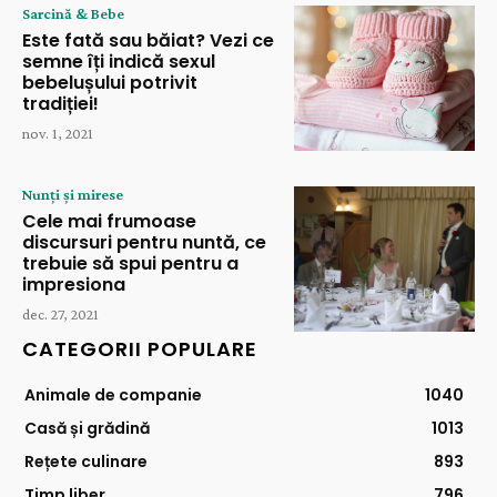
Sarcină & Bebe
Este fată sau băiat? Vezi ce
semne îți indică sexul
bebelușului potrivit
tradiției!
nov. 1, 2021
Nunți și mirese
Cele mai frumoase
discursuri pentru nuntă, ce
trebuie să spui pentru a
impresiona
dec. 27, 2021
CATEGORII POPULARE
Animale de companie
1040
Casă și grădină
1013
Rețete culinare
893
Timp liber
796