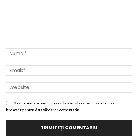
Comentariu:
Nu
Ema
Web
Salvați numele meu, adresa de e-mail și site-ul web în acest
browser pentru data viitoare i comentariu.