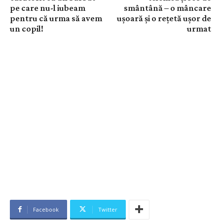
pe care nu-l iubeam
smântână – o mâncare
pentru că urma să avem
ușoară și o rețetă ușor de
un copil!
urmat
Facebook
Twitter