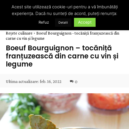
Acest site utilizează cookie-uri pentru a vă îmbunătăți
experiența. Dacă nu sunteți de acord, puteți renunța:
Accept
Refuz
Detalii
Rețete culinare
Boeuf Bourguignon - tocăniță franțuzească din
carne cu vin și legume
Boeuf Bourguignon – tocăniță
franțuzească din carne cu vin și
legume
Ultima actualizare:
feb. 16, 2022
0