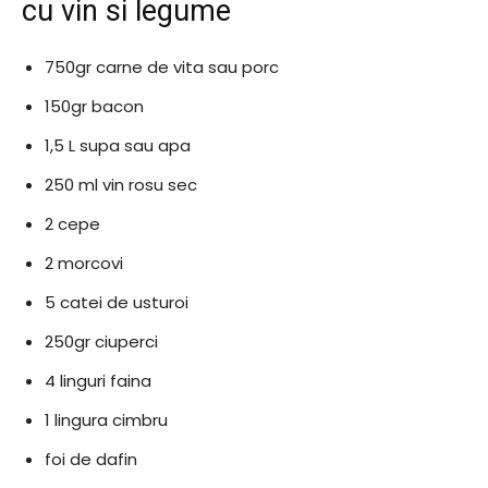
cu vin si legume
750gr carne de vita sau porc
150gr bacon
1,5 L supa sau apa
250 ml vin rosu sec
2 cepe
2 morcovi
5 catei de usturoi
250gr ciuperci
4 linguri faina
1 lingura cimbru
foi de dafin