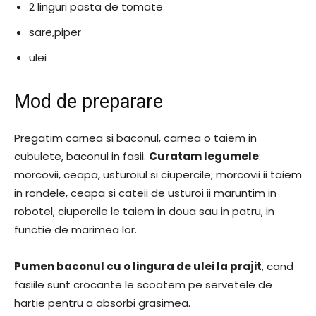
2 linguri pasta de tomate
sare,piper
ulei
Mod de preparare
Pregatim carnea si baconul, carnea o taiem in
cubulete, baconul in fasii.
Curatam legumele
:
morcovii, ceapa, usturoiul si ciupercile; morcovii ii taiem
in rondele, ceapa si cateii de usturoi ii maruntim in
robotel, ciupercile le taiem in doua sau in patru, in
functie de marimea lor.
Pumen baconul cu o lingura de ulei la prajit
, cand
fasiile sunt crocante le scoatem pe servetele de
hartie pentru a absorbi grasimea.