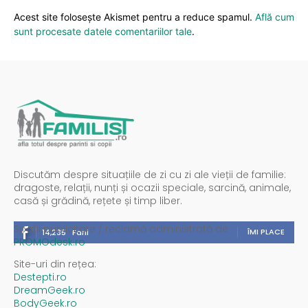
Acest site folosește Akismet pentru a reduce spamul.
Află cum
sunt procesate datele comentariilor tale
.
Discutăm despre situațiile de zi cu zi ale vieții de familie:
dragoste, relații, nunți și ocazii speciale, sarcină, animale,
casă și grădină, rețete și timp liber.
Spații publicitare / reclamă administrată de
ÎMI PLACE
14,235
Fani
PROMOdesk.ro
Site-uri din rețea:
Destepti.ro
DreamGeek.ro
BodyGeek.ro