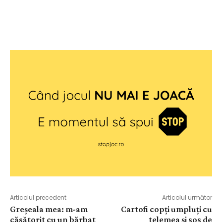
Articolul precedent
Articolul următor
Greșeala mea: m-am
Cartofi copți umpluți cu
căsătorit cu un bărbat
telemea și sos de