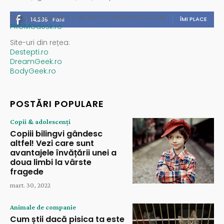
Spații publicitare / reclamă administrată de
ÎMI PLACE
14,235
Fani
PROMOdesk.ro
Site-uri din rețea:
Destepti.ro
DreamGeek.ro
BodyGeek.ro
POSTĂRI POPULARE
Copii & adolescenți
Copiii bilingvi gândesc
altfel! Vezi care sunt
avantajele învățării unei a
doua limbi la vârste
fragede
mart. 30, 2022
Animale de companie
Cum știi dacă pisica ta este