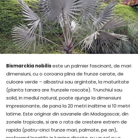
Bismarckia nobilis
este un palmier fascinant, de mari
dimensiuni, cu o coroana plina de frunze cerate, de
culoare verde – albastrui sau argintate, la maturitate
(planta tanara are frunzele roscate). Trunchiul sau
solid, in mediul natural, poate ajunge la dimensiuni
impresionante, de pana la 20 metri inaltime si 10 metri
latime. Este originar din savanele din Madagascar, din
zonele tropicale, si are o rata de crestere extrem de
rapida (patru-cinci frunze mari, palmate, pe an),
preferand locatiile in lumina directa, cu un sol cu o