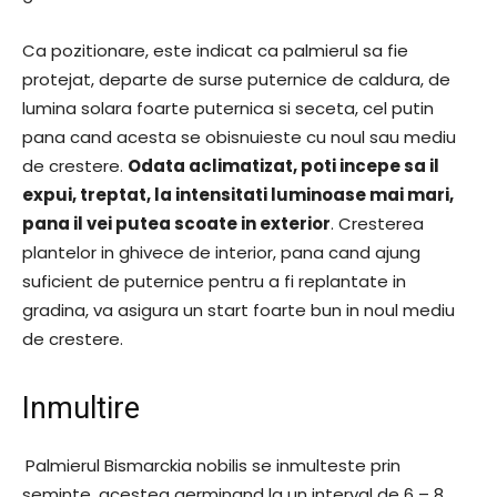
Ca pozitionare, este indicat ca palmierul sa fie
protejat, departe de surse puternice de caldura, de
lumina solara foarte puternica si seceta, cel putin
pana cand acesta se obisnuieste cu noul sau mediu
de crestere.
Odata aclimatizat, poti incepe sa il
expui, treptat, la intensitati luminoase mai mari,
pana il vei putea scoate in exterior
. Cresterea
plantelor in ghivece de interior, pana cand ajung
suficient de puternice pentru a fi replantate in
gradina, va asigura un start foarte bun in noul mediu
de crestere.
Inmultire
Palmierul Bismarckia nobilis se inmulteste prin
seminte, acestea germinand la un interval de 6 – 8