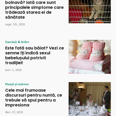
bolnavă? Iată care sunt
principalele simptome care
trădează starea ei de
sănătate
sept. 30, 2021
Sarcină & Bebe
Este fată sau băiat? Vezi ce
semne îți indică sexul
bebelușului potrivit
tradiției!
nov. 1, 2021
Nunți și mirese
Cele mai frumoase
discursuri pentru nuntă, ce
trebuie să spui pentru a
impresiona
dec. 27, 2021