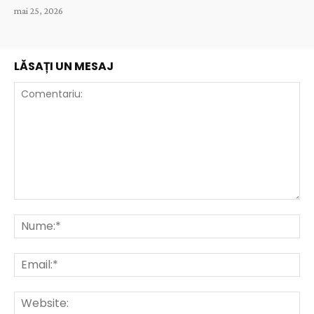
mai 25, 2026
LĂSAȚI UN MESAJ
Comentariu:
Nu
Ema
Web