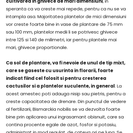
cultivarea in ghivece de mari dimensiuni
, in
speranta ca va creste mai repede, pentru ca nu se va
intampla asa. Majoritatea plantelor de mici dimensiuni
vor creste foarte bine in vase de plantare de 75 mm
sau 100 mm, plantelor medii li se potrivesc ghivece
intre 125 si 140 de milimetri, iar pentru plantele mai
mari, ghivece proportionale.
Ca sol de plantare, va fi nevoie de unul de tip mixt,
care se gaseste cu usurinta in florarii, foarte
indicat fiind cel folosit si pentru cresterea
cactusilor si a plantelor suculente, in general
. La
acest amestec poti adauga nisip sau pietris, pentru a
creste capacitatea de drenare. Din punctul de vedere
al fertilizarii, Bismarckia nobilis se va dezvolta foarte
bine prin aplicarea unui ingrasamant obisnuit, care sa
contina procente egale de azot, fosfor si potasiu,
administrat in mod regulat, de cateva ori pe luna. Se