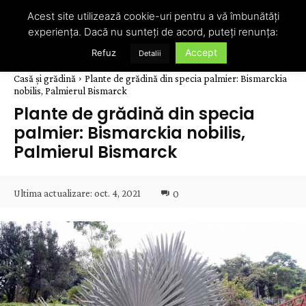
Acest site utilizează cookie-uri pentru a vă îmbunătăți
experiența. Dacă nu sunteți de acord, puteți renunța:
Accept
Refuz
Detalii
Casă și grădină
Plante de grădină din specia palmier: Bismarckia
nobilis, Palmierul Bismarck
Plante de grădină din specia
palmier: Bismarckia nobilis,
Palmierul Bismarck
Ultima actualizare:
oct. 4, 2021
0