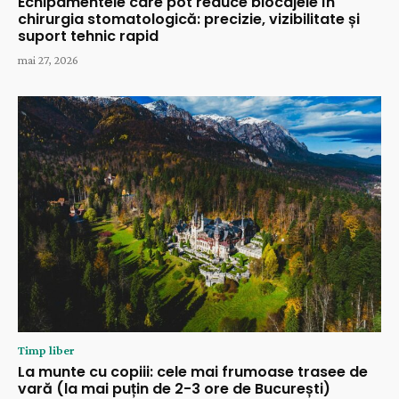
Echipamentele care pot reduce blocajele în
chirurgia stomatologică: precizie, vizibilitate și
suport tehnic rapid
mai 27, 2026
Timp liber
La munte cu copiii: cele mai frumoase trasee de
vară (la mai puțin de 2-3 ore de București)