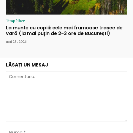
Timp liber
La munte cu copiii: cele mai frumoase trasee de
vară (la mai puțin de 2-3 ore de București)
mai 25, 2026
LĂSAȚI UN MESAJ
Comentariu:
Nu