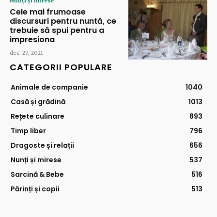
Cele mai frumoase
discursuri pentru nuntă, ce
trebuie să spui pentru a
impresiona
dec. 27, 2021
CATEGORII POPULARE
Animale de companie
1040
Casă și grădină
1013
Rețete culinare
893
Timp liber
796
Dragoste și relații
656
Nunți și mirese
537
Sarcină & Bebe
516
Părinți și copii
513