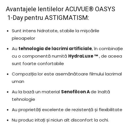
Avantajele lentilelor ACUVUE® OASYS
1-Day pentru ASTIGMATISM:
Sunt intens hidratate, stabile la mișcările
pleoapelor
Au
tehnologia de lacrimi artificiale
, în combinație
cu o componentă numită
HydraLuxe ™
, de aceea
sunt foarte confortabile
Compoziția lor este asemănătoare filmului lacrimal
uman
Au la bază un material
Senofilcon A
de înaltă
tehnologie
Au proprietăți excelente de rezistență și flexibilitate
Nu produc iritați și niciun alt disconfort la ochi.