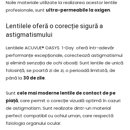
Noile materiale utilizate la realizarea acestor lentile
profesionale, sunt
ultra-permeabile la oxigen
.
Lentilele oferă o corecție sigură a
astigmatismului
Lentilele ACUVUE® OASYS 1-Day oferă într-adevăr
performanțe excepționale, corectează astigmatismul
și elimină senzația de ochi obosiți. Sunt lentile de unică
folosință, se poartă zi de zi, o perioadă limitată, de
până la
30 de zile
.
Sunt
cele mai moderne lentile de contact de pe
piață
, care permit o corecție vizuală optimă în cazuri
de astigmatism. Sunt realizate dintr-un material
perfect compatibil cu ochiul uman, care respectă
fiziologia organului ocular.