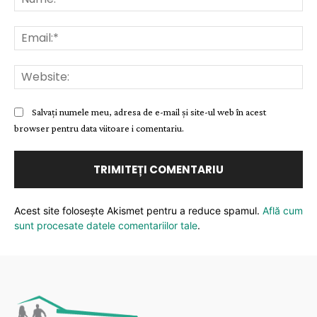
Ema
Web
Salvați numele meu, adresa de e-mail și site-ul web în acest
browser pentru data viitoare i comentariu.
Acest site folosește Akismet pentru a reduce spamul.
Află cum
sunt procesate datele comentariilor tale
.