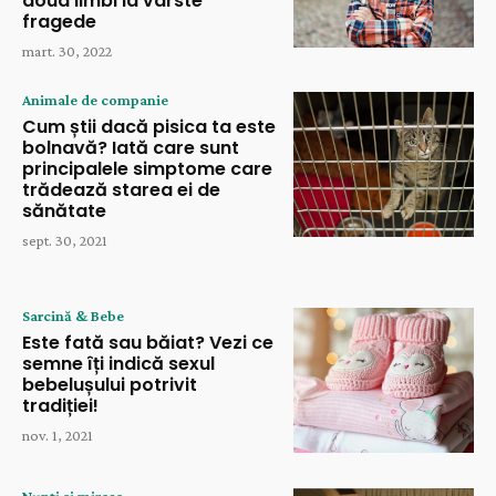
doua limbi la vârste
fragede
mart. 30, 2022
Animale de companie
Cum știi dacă pisica ta este
bolnavă? Iată care sunt
principalele simptome care
trădează starea ei de
sănătate
sept. 30, 2021
Sarcină & Bebe
Este fată sau băiat? Vezi ce
semne îți indică sexul
bebelușului potrivit
tradiției!
nov. 1, 2021
Nunți și mirese