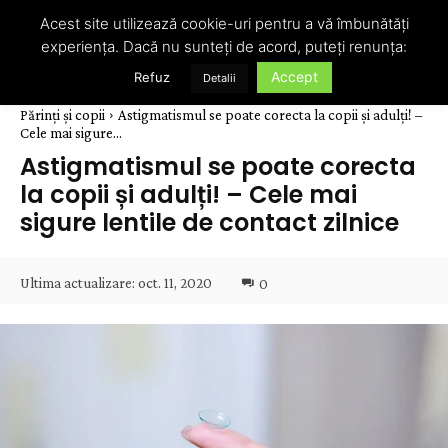
Acest site utilizează cookie-uri pentru a vă îmbunătăți
experiența. Dacă nu sunteți de acord, puteți renunța:
Accept
Refuz
Detalii
Părinți și copii
Astigmatismul se poate corecta la copii și adulți! –
Cele mai sigure...
Astigmatismul se poate corecta
la copii și adulți! – Cele mai
sigure lentile de contact zilnice
Ultima actualizare:
oct. 11, 2020
0