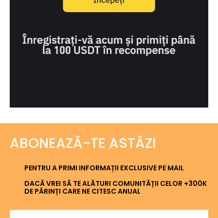
ABONEAZĂ-TE ASTĂZI
PENTRU A PRIMI INFORMAȚII EXCLUSIVE PE MAIL
DACĂ VREI SĂ TE ALĂTURI COMUNITĂȚII CELOR +300K
DE PĂRINȚI CARE NE CITESC ANUAL