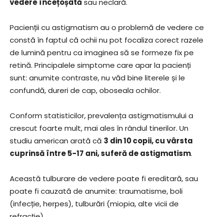
vedere încețoșată
sau neclară.
Pacienții cu astigmatism au o problemă de vedere ce
constă în faptul că ochii nu pot focaliza corect razele
de lumină pentru ca imaginea să se formeze fix pe
retină. Principalele simptome care apar la pacienți
sunt: anumite contraste, nu văd bine literele și le
confundă, dureri de cap, oboseala ochilor.
Conform statisticilor, prevalența astigmatismului a
crescut foarte mult, mai ales în rândul tinerilor. Un
studiu american arată că
3 din 10 copii, cu vârsta
cuprinsă între 5-17 ani, suferă de astigmatism
.
Această tulburare de vedere poate fi ereditară, sau
poate fi cauzată de anumite: traumatisme, boli
(infecție, herpes), tulburări (miopia, alte vicii de
refracție).