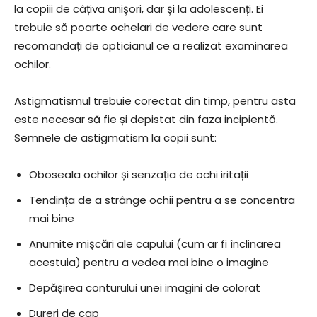
la copiii de câțiva anișori, dar și la adolescenți. Ei
trebuie să poarte ochelari de vedere care sunt
recomandați de opticianul ce a realizat examinarea
ochilor.
Astigmatismul trebuie corectat din timp, pentru asta
este necesar să fie și depistat din faza incipientă.
Semnele de astigmatism la copii sunt:
Oboseala ochilor și senzația de ochi iritații
Tendința de a strânge ochii pentru a se concentra
mai bine
Anumite mișcări ale capului (cum ar fi înclinarea
acestuia) pentru a vedea mai bine o imagine
Depășirea conturului unei imagini de colorat
Dureri de cap