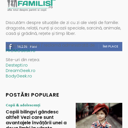
Discutăm despre situațiile de zi cu zi ale vieții de familie:
dragoste, relații, nunți și ocazii speciale, sarcină, animale,
casă și grădină, rețete și timp liber.
Spații publicitare / reclamă administrată de
ÎMI PLACE
14,235
Fani
PROMOdesk.ro
Site-uri din rețea:
Destepti.ro
DreamGeek.ro
BodyGeek.ro
POSTĂRI POPULARE
Copii & adolescenți
Copiii bilingvi gândesc
altfel! Vezi care sunt
avantajele învățării unei a