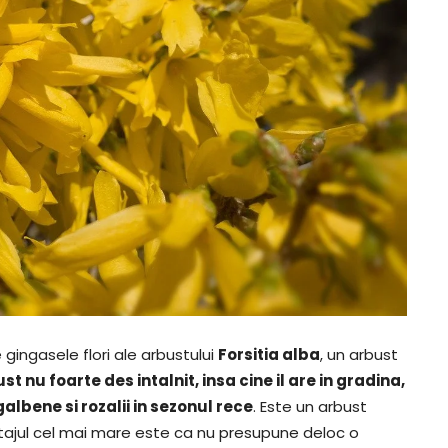
gingasele flori ale arbustului
Forsitia alba
, un arbust
st nu foarte des intalnit, insa cine il are in gradina,
lbene si rozalii in sezonul rece
. Este un arbust
vantajul cel mai mare este ca nu presupune deloc o