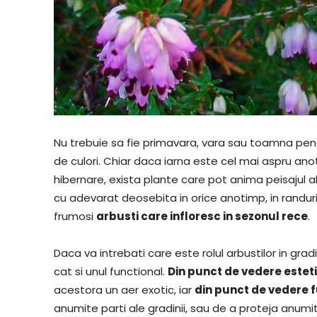
Nu trebuie sa fie primavara, vara sau toamna pentr
de culori. Chiar daca iarna este cel mai aspru ano
hibernare, exista plante care pot anima peisajul a
cu adevarat deosebita in orice anotimp, in randu
frumosi
arbusti care infloresc in sezonul rece
.
Daca va intrebati care este rolul arbustilor in gradi
cat si unul functional.
Din punct de vedere estet
acestora un aer exotic, iar
din punct de vedere 
anumite parti ale gradinii, sau de a proteja anumi