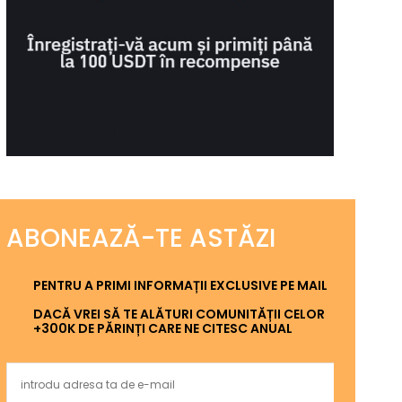
ABONEAZĂ-TE ASTĂZI
PENTRU A PRIMI INFORMAȚII EXCLUSIVE PE MAIL
DACĂ VREI SĂ TE ALĂTURI COMUNITĂȚII CELOR
+300K DE PĂRINȚI CARE NE CITESC ANUAL