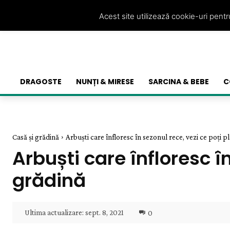
Acest site utilizează cookie-uri pent
DRAGOSTE
NUNȚI & MIRESE
SARCINA & BEBE
C
Casă și grădină
Arbuști care înfloresc în sezonul rece, vezi ce poți pl
Arbuști care înfloresc î
grădină
Ultima actualizare:
sept. 8, 2021
0