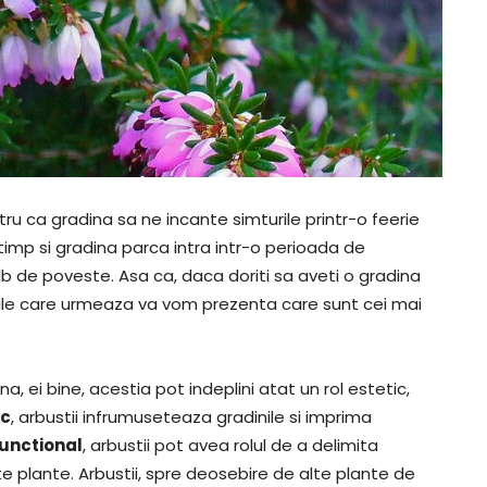
u ca gradina sa ne incante simturile printr-o feerie
timp si gradina parca intra intr-o perioada de
lb de poveste. Asa ca, daca doriti sa aveti o gradina
rile care urmeaza va vom prezenta care sunt cei mai
na, ei bine, acestia pot indeplini atat un rol estetic,
ic
, arbustii infrumuseteaza gradinile si imprima
functional
, arbustii pot avea rolul de a delimita
te plante. Arbustii, spre deosebire de alte plante de