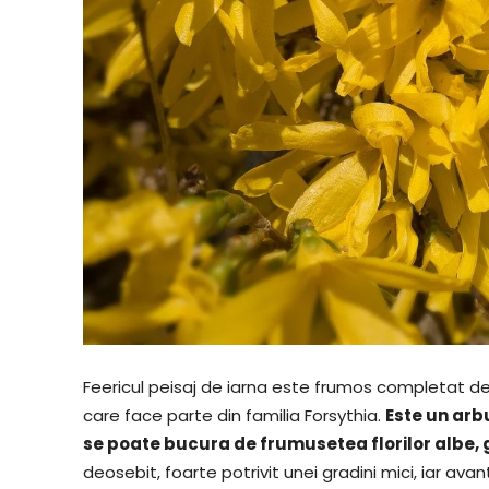
Feericul peisaj de iarna este frumos completat de 
care face parte din familia Forsythia.
Este un arbu
se poate bucura de frumusetea florilor albe, ga
deosebit, foarte potrivit unei gradini mici, iar a