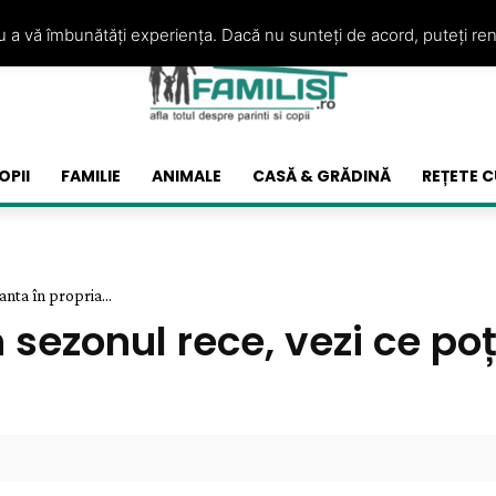
ru a vă îmbunătăți experiența. Dacă nu sunteți de acord, puteți re
OPII
FAMILIE
ANIMALE
CASĂ & GRĂDINĂ
REȚETE C
anta în propria...
n sezonul rece, vezi ce poț