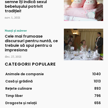
semne îți indică sexul
bebelușului potrivit
tradiției!
nov. 1, 2021
Nunți și mirese
Cele mai frumoase
discursuri pentru nuntă, ce
trebuie să spui pentru a
impresiona
dec. 27, 2021
CATEGORII POPULARE
Animale de companie
1040
Casă și grădină
1013
Rețete culinare
893
Timp liber
796
Dragoste și relații
656