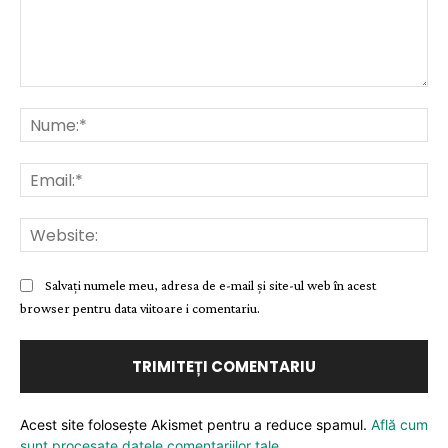
Comentariu:
Nu
Ema
Web
Salvați numele meu, adresa de e-mail și site-ul web în acest
browser pentru data viitoare i comentariu.
Acest site folosește Akismet pentru a reduce spamul.
Află cum
sunt procesate datele comentariilor tale
.