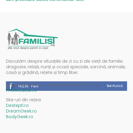
Discutăm despre situațiile de zi cu zi ale vieții de familie:
dragoste, relații, nunți și ocazii speciale, sarcină, animale,
casă și grădină, rețete și timp liber.
Spații publicitare / reclamă administrată de
ÎMI PLACE
14,235
Fani
PROMOdesk.ro
Site-uri din rețea:
Destepti.ro
DreamGeek.ro
BodyGeek.ro