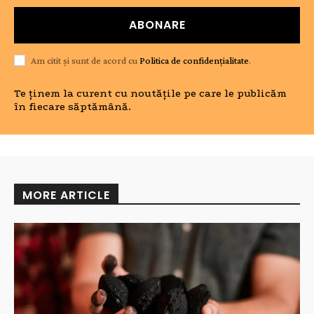
ABONARE
Am citit și sunt de acord cu
Politica de confidențialitate
.
Te ținem la curent cu noutățile pe care le publicăm
în fiecare săptămână.
MORE ARTICLE