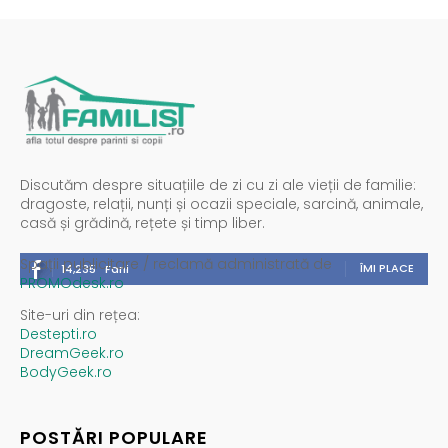
Discutăm despre situațiile de zi cu zi ale vieții de familie:
dragoste, relații, nunți și ocazii speciale, sarcină, animale,
casă și grădină, rețete și timp liber.
Spații publicitare / reclamă administrată de
ÎMI PLACE
14,235
Fani
PROMOdesk.ro
Site-uri din rețea:
Destepti.ro
DreamGeek.ro
BodyGeek.ro
POSTĂRI POPULARE