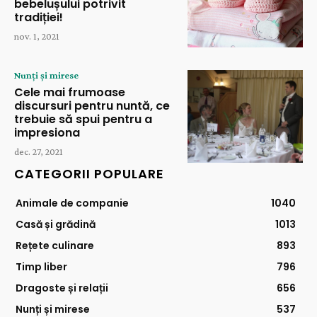
bebelușului potrivit
tradiției!
nov. 1, 2021
Nunți și mirese
Cele mai frumoase
discursuri pentru nuntă, ce
trebuie să spui pentru a
impresiona
dec. 27, 2021
CATEGORII POPULARE
Animale de companie
1040
Casă și grădină
1013
Rețete culinare
893
Timp liber
796
Dragoste și relații
656
Nunți și mirese
537