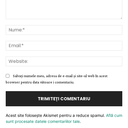
Comentariu:
Nu
Ema
Web
Salvați numele meu, adresa de e-mail și site-ul web în acest
browser pentru data viitoare i comentariu.
Acest site folosește Akismet pentru a reduce spamul.
Află cum
sunt procesate datele comentariilor tale
.