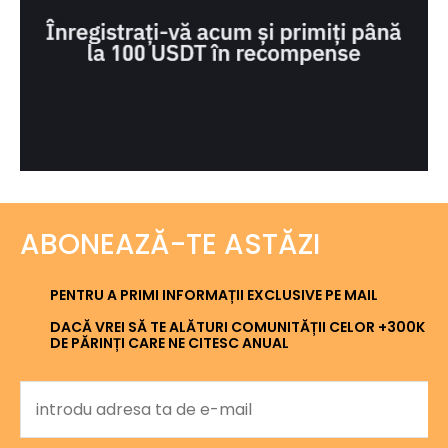
ABONEAZĂ-TE ASTĂZI
PENTRU A PRIMI INFORMAȚII EXCLUSIVE PE MAIL
DACĂ VREI SĂ TE ALĂTURI COMUNITĂȚII CELOR +300K
DE PĂRINȚI CARE NE CITESC ANUAL