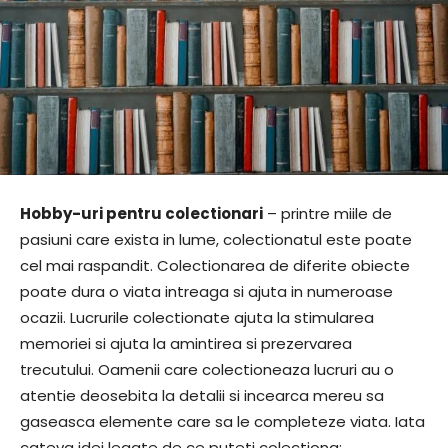
Hobby-uri pentru colectionari
– printre miile de
pasiuni care exista in lume, colectionatul este poate
cel mai raspandit. Colectionarea de diferite obiecte
poate dura o viata intreaga si ajuta in numeroase
ocazii. Lucrurile colectionate ajuta la stimularea
memoriei si ajuta la amintirea si prezervarea
trecutului. Oamenii care colectioneaza lucruri au o
atentie deosebita la detalii si incearca mereu sa
gaseasca elemente care sa le completeze viata. Iata
cateva idei legate de ce puteti colectiona: