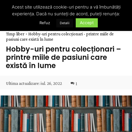
Acest site utilizează cookie-uri pentru a vă îmbunătăți
experiența. Dacă nu sunteți de acord, puteți renunța:
Accept
Refuz
Detalii
Timp liber
Hobby-uri pentru colecționari - printre miile de
pasiuni care există în lume
Hobby-uri pentru colecționari –
printre miile de pasiuni care
există în lume
Ultima actualizare:
iul. 26, 2022
1