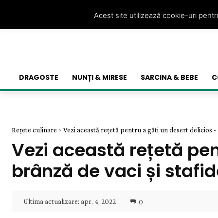
Acest site utilizează cookie-uri pent
DRAGOSTE
NUNȚI & MIRESE
SARCINA & BEBE
C
Rețete culinare
Vezi această rețetă pentru a găti un desert delicios - 
Vezi această rețetă pen
brânză de vaci și stafi
Ultima actualizare:
apr. 4, 2022
0