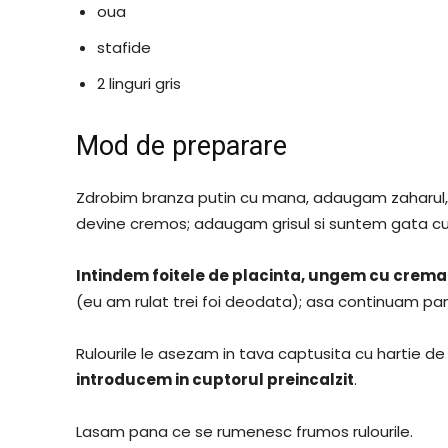
oua
stafide
2 linguri gris
Mod de preparare
Zdrobim branza putin cu mana, adaugam zaharul,
devine cremos; adaugam grisul si suntem gata cu
Intindem foitele de placinta, ungem cu crema
(eu am rulat trei foi deodata); asa continuam pana
Rulourile le asezam in tava captusita cu hartie de
introducem in cuptorul preincalzit
.
Lasam pana ce se rumenesc frumos rulourile.