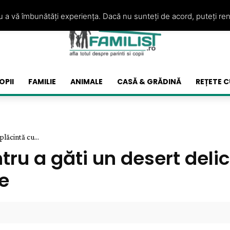
ru a vă îmbunătăți experiența. Dacă nu sunteți de acord, puteți re
OPII
FAMILIE
ANIMALE
CASĂ & GRĂDINĂ
REȚETE C
plăcintă cu...
tru a găti un desert delic
de