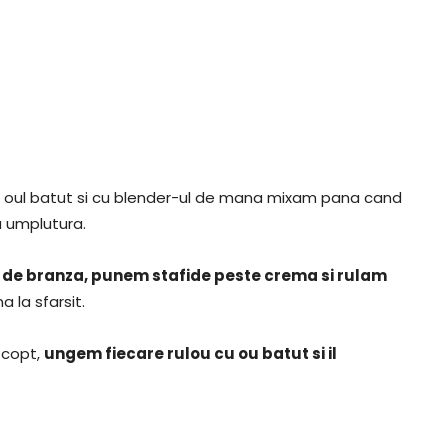
 oul batut si cu blender-ul de mana mixam pana cand
 umplutura.
 de branza, punem stafide peste crema si rulam
 la sfarsit.
 copt,
ungem fiecare rulou cu ou batut si il