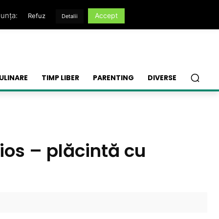
nunța:
Accept
Refuz
Detalii
ULINARE
TIMP LIBER
PARENTING
DIVERSE
ios – plăcintă cu