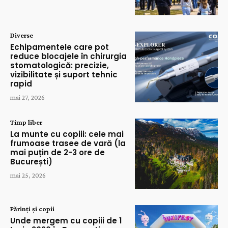
Diverse
Echipamentele care pot
reduce blocajele în chirurgia
stomatologică: precizie,
vizibilitate și suport tehnic
rapid
mai 27, 2026
Timp liber
La munte cu copiii: cele mai
frumoase trasee de vară (la
mai puțin de 2-3 ore de
București)
mai 25, 2026
Părinți și copii
Unde mergem cu copiii de 1