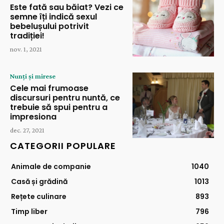
Este fată sau băiat? Vezi ce
semne îți indică sexul
bebelușului potrivit
tradiției!
nov. 1, 2021
Nunți și mirese
Cele mai frumoase
discursuri pentru nuntă, ce
trebuie să spui pentru a
impresiona
dec. 27, 2021
CATEGORII POPULARE
Animale de companie
1040
Casă și grădină
1013
Rețete culinare
893
Timp liber
796