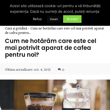
Acest site utilizează cookie-uri pentru a vă îmbunătăți
experiența. Dacă nu sunteți de acord, puteți renunța:
Accept
Refuz
Detalii
Casă și grădină
Cum ne hotărâm care este cel mai potrivit aparat
de cafea pentru...
Cum ne hotărâm care este cel
mai potrivit aparat de cafea
pentru noi?
Ultima actualizare:
oct. 4, 2021
0