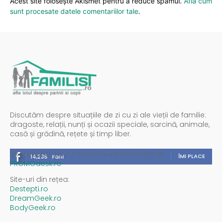
Acest site folosește Akismet pentru a reduce spamul.
Află cum
sunt procesate datele comentariilor tale
.
Discutăm despre situațiile de zi cu zi ale vieții de familie:
dragoste, relații, nunți și ocazii speciale, sarcină, animale,
casă și grădină, rețete și timp liber.
Spații publicitare / reclamă administrată de
ÎMI PLACE
14,235
Fani
PROMOdesk.ro
Site-uri din rețea:
Destepti.ro
DreamGeek.ro
BodyGeek.ro