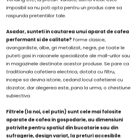
imposibil sa nu poti opta pentru un produs care sa
raspunda pretentiilor tale.
Asadar, sunteti in cautarea unui aparat de cafea
performant si de calitate?
Forme clasice,
avangardiste, albe, gri metalizat, negre, pe toate le
puteti gasi in raioanele specializate ale mall-urilor sau
in magazinele destinate acestor produse. Se pare ca
traditionala cafetiera electrica, dotata cu filtru,
incepe sa devina istorie, cedand locul cafetierei cu
dozator, dar alegerea este, pana la urma, o chestiune
subiectiva.
Filtrele (la noi, cel putin) sunt cele mai folosite
aparate de cafea in gospodarie, au dimensiuni
potrivite pentru spatiul din bucatarie sau din
sufragerie, design variat, la preturi accesibile
.