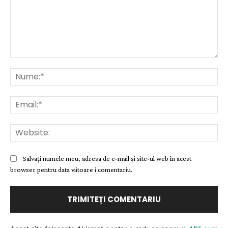
Comentariu:
Nu
Ema
Web
Salvați numele meu, adresa de e-mail și site-ul web în acest
browser pentru data viitoare i comentariu.