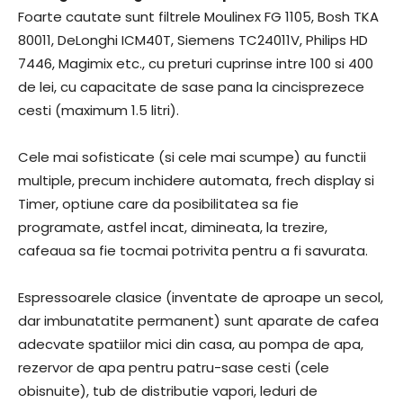
Foarte cautate sunt filtrele Moulinex FG 1105, Bosh TKA
80011, DeLonghi ICM40T, Siemens TC24011V, Philips HD
7446, Magimix etc., cu preturi cuprinse intre 100 si 400
de lei, cu capacitate de sase pana la cincisprezece
cesti (maximum 1.5 litri).
Cele mai sofisticate (si cele mai scumpe) au functii
multiple, precum inchidere automata, frech display si
Timer, optiune care da posibilitatea sa fie
programate, astfel incat, dimineata, la trezire,
cafeaua sa fie tocmai potrivita pentru a fi savurata.
Espressoarele clasice (inventate de aproape un secol,
dar imbunatatite permanent) sunt aparate de cafea
adecvate spatiilor mici din casa, au pompa de apa,
rezervor de apa pentru patru-sase cesti (cele
obisnuite), tub de distributie vapori, leduri de