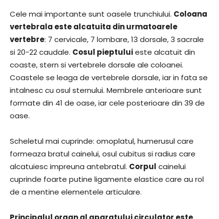
Cele mai importante sunt oasele trunchiului.
Coloana
vertebrala este alcatuita din urmatoarele
vertebre
: 7 cervicale, 7 lombare, 13 dorsale, 3 sacrale
si 20-22 caudale.
Cosul pieptului
este alcatuit din
coaste, stern si vertebrele dorsale ale coloanei.
Coastele se leaga de vertebrele dorsale, iar in fata se
intalnesc cu osul sternului. Membrele anterioare sunt
formate din 41 de oase, iar cele posterioare din 39 de
oase.
Scheletul mai cuprinde: omoplatul, humerusul care
formeaza bratul cainelui, osul cubitus si radius care
alcatuiesc impreuna antebratul.
Corpul
cainelui
cuprinde foarte putine ligamente elastice care au rol
de a mentine elementele articulare.
Principalul organ al aparatului circulator este