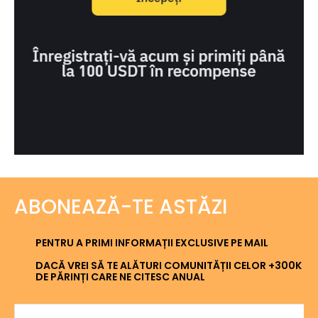
ABONEAZĂ-TE ASTĂZI
PENTRU A PRIMI INFORMAȚII EXCLUSIVE PE MAIL
DACĂ VREI SĂ TE ALĂTURI COMUNITĂȚII CELOR +300K
DE PĂRINȚI CARE NE CITESC ANUAL