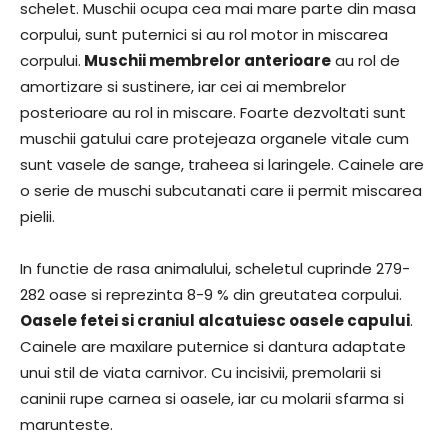
schelet. Muschii ocupa cea mai mare parte din masa
corpului, sunt puternici si au rol motor in miscarea
corpului.
Muschii membrelor anterioare
au rol de
amortizare si sustinere, iar cei ai membrelor
posterioare au rol in miscare. Foarte dezvoltati sunt
muschii gatului care protejeaza organele vitale cum
sunt vasele de sange, traheea si laringele. Cainele are
o serie de muschi subcutanati care ii permit miscarea
pielii.
In functie de rasa animalului, scheletul cuprinde 279-
282 oase si reprezinta 8-9 % din greutatea corpului.
Oasele fetei si craniul alcatuiesc oasele capului
.
Cainele are maxilare puternice si dantura adaptate
unui stil de viata carnivor. Cu incisivii, premolarii si
caninii rupe carnea si oasele, iar cu molarii sfarma si
marunteste.