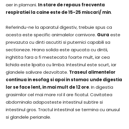
aer in plamani.
In stare de repaus frecventa
respiratiei la caine este de 15-25 miscari/ min
.
Referindu-ne la aparatul digestiv, trebuie spus ca
acesta este specific animalelor carnivore.
Gura
este
prevazuta cu dinti ascutiti si puternici capabili sa
sectioneze. Hrana solida este apucata cu dintii,
inghitita fara a fi mestecata foarte mult, iar cea
lichida este lipaita cu limba. Intestinul este scurt, iar
glandele salivare dezvoltate.
Traseul alimentelor
continua in esofag si apoi in stomac unde digestia
lor se face lent, in mai mult de 12 ore
. In digestia
grasimilor cel mai mare rol il are ficatul. Cavitatea
abdominala adaposteste intestinul subtire si
intestinul gros. Tractul intestinal se termina cu anusul
si glandele perianale.