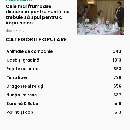
Cele mai frumoase
discursuri pentru nuntă, ce
trebuie să spui pentru a
impresiona
dec. 27, 2021
CATEGORII POPULARE
Animale de companie
1040
Casă și grădină
1013
Rețete culinare
893
Timp liber
796
Dragoste și relații
656
Nunți și mirese
537
Sarcină & Bebe
516
Părinți și copii
513