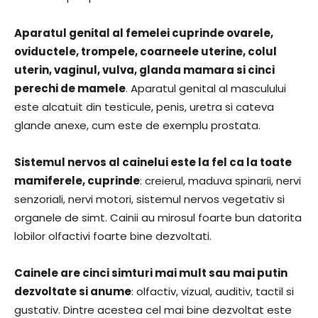
Aparatul genital al femelei cuprinde ovarele,
oviductele, trompele, coarneele uterine, colul
uterin, vaginul, vulva, glanda mamara si cinci
perechi de mamele
. Aparatul genital al masculului
este alcatuit din testicule, penis, uretra si cateva
glande anexe, cum este de exemplu prostata.
Sistemul nervos al cainelui este la fel ca la toate
mamiferele, cuprinde
: creierul, maduva spinarii, nervi
senzoriali, nervi motori, sistemul nervos vegetativ si
organele de simt. Cainii au mirosul foarte bun datorita
lobilor olfactivi foarte bine dezvoltati.
Cainele are cinci simturi mai mult sau mai putin
dezvoltate si anume
: olfactiv, vizual, auditiv, tactil si
gustativ. Dintre acestea cel mai bine dezvoltat este