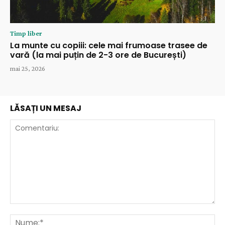
Timp liber
La munte cu copiii: cele mai frumoase trasee de
vară (la mai puțin de 2-3 ore de București)
mai 25, 2026
LĂSAȚI UN MESAJ
Comentariu:
Nu