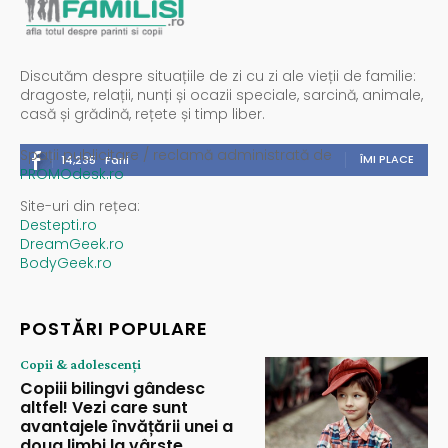
Discutăm despre situațiile de zi cu zi ale vieții de familie:
dragoste, relații, nunți și ocazii speciale, sarcină, animale,
casă și grădină, rețete și timp liber.
Spații publicitare / reclamă administrată de
ÎMI PLACE
14,235
Fani
PROMOdesk.ro
Site-uri din rețea:
Destepti.ro
DreamGeek.ro
BodyGeek.ro
POSTĂRI POPULARE
Copii & adolescenți
Copiii bilingvi gândesc
altfel! Vezi care sunt
avantajele învățării unei a
doua limbi la vârste