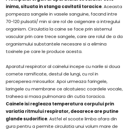
inima, situata in stanga cavitatii toracice
. Aceasta
pompeaza sangele in vasele sanguine, facand intre
70-120 pulsatii/ min si are rol de oxigenare a intregului
organism. Circulatia la caine se face prin sistemul
vascular prin care trece sangele, care are rolul de a da
organismului substantele necesare si a elimina
toxinele pe care le produce acesta.
Aparatul respirator al cainelui incepe cu narile si doua
cornete ramificate, destul de lungi, cu rol in
perceperea mirosurilor. Apoi urmeaza faringele,
laringele cu membrane ce alcatuiesc coardele vocale,
traheea si masa pulmonara din cutia toracica.
Cainele isi regleaza temperatura corpului prin
variatia ritmului respirator, deoarece are putine
glande sudorifice
. Astfel el scoate limba afara din
gura pentru a permite circulatia unui volum mare de