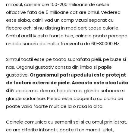
mirosul, cainele are 100-200 milioane de celule
olfactive fata de 5 milioane cat are omul. Vederea
este slaba, cainii vad un camp vizual separat cu
fiecare ochi si nu disting in mod cert toate culorile.
Simtul auditiv este foarte bun, cainele poate percepe
undele sonore de inalta frecventa de 60-80000 Hz.
Simtul tactil este pe toata suprafata pielii, pe buze si
nas. Organul gustativ consta din limba si papile
gustative.
Organismul patrupedului este protejat
de factorii externi de piele. Aceasta este alcatuita
din
: epiderma, derma, hipoderma, glande sebacee si
glande sudorifice. Pielea este acoperita cu blana ce
poate varia foarte mult de la o rasa la alta.
Cainele comunica cu semenii sai si cu omul prin latrat,
ce are diferite intonatii, poate fi un marait, urlet,