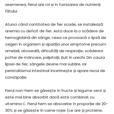
asemenea, fierul are rol și în furnizarea de nutrienți
fătului.
Atunci când cantitatea de fier scade, se instalează
anemia cu deficit de fier. Asta duce la o scădere de
hemoglobină din sânge, ceea ce provoacă o lipsă de
oxigen în organism și apariția unor simptome precum:
amețeli, oboseală, dificultăți de respirație, scăderea
poftei de mâncare, palpitații, țiuit în urechi. Din cauza
lipsei de fier, sângele devine mai subțire, iar
peristaltismul intestinal încetinește și apare riscul de
constipație.
Fierul non-hem se găsește în fructe și legume verzi și
este mai bine absorbit dacă este combinat cu
vitamina C. Fierul hem se absoarbe în proporție de 20-
30% și se găsește în carne roșie (ce are și proteine,