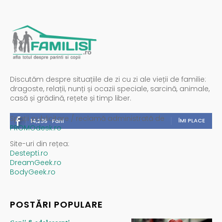
Discutăm despre situațiile de zi cu zi ale vieții de familie:
dragoste, relații, nunți și ocazii speciale, sarcină, animale,
casă și grădină, rețete și timp liber.
Spații publicitare / reclamă administrată de
ÎMI PLACE
14,235
Fani
PROMOdesk.ro
Site-uri din rețea:
Destepti.ro
DreamGeek.ro
BodyGeek.ro
POSTĂRI POPULARE