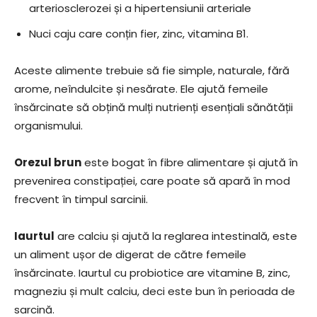
arteriosclerozei și a hipertensiunii arteriale
Nuci caju care conțin fier, zinc, vitamina B1.
Aceste alimente trebuie să fie simple, naturale, fără
arome, neîndulcite și nesărate. Ele ajută femeile
însărcinate să obțină mulți nutrienți esențiali sănătății
organismului.
Orezul brun
este bogat în fibre alimentare și ajută în
prevenirea constipației, care poate să apară în mod
frecvent în timpul sarcinii.
Iaurtul
are calciu și ajută la reglarea intestinală, este
un aliment ușor de digerat de către femeile
însărcinate. Iaurtul cu probiotice are vitamine B, zinc,
magneziu și mult calciu, deci este bun în perioada de
sarcină.