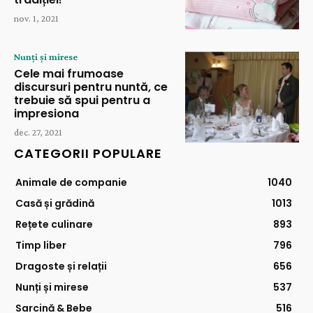
nov. 1, 2021
Nunți și mirese
Cele mai frumoase
discursuri pentru nuntă, ce
trebuie să spui pentru a
impresiona
dec. 27, 2021
CATEGORII POPULARE
Animale de companie
1040
Casă și grădină
1013
Rețete culinare
893
Timp liber
796
Dragoste și relații
656
Nunți și mirese
537
Sarcină & Bebe
516