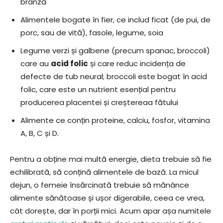
brânză
Alimentele bogate în fier, ce includ ficat (de pui, de
porc, sau de vită), fasole, legume, soia
Legume verzi și galbene (precum spanac, broccoli)
care au
acid folic
și care reduc incidența de
defecte de tub neural; broccoli este bogat în acid
folic, care este un nutrient esențial pentru
producerea placentei și creștereaa fătului
Alimente ce conțin proteine, calciu, fosfor, vitamina
A, B, C și D.
Pentru a obține mai multă energie, dieta trebuie să fie
echilibrată, să conțină alimentele de bază. La micul
dejun, o femeie însărcinată trebuie să mănânce
alimente sănătoase și ușor digerabile, ceea ce vrea,
cât dorește, dar în porții mici. Acum apar așa numitele