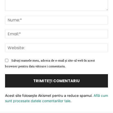
Comentariu:
Nu
Ema
Web
Salvați numele meu, adresa de e-mail și site-ul web în acest
browser pentru data viitoare i comentariu.
Acest site folosește Akismet pentru a reduce spamul.
Află cum
sunt procesate datele comentariilor tale
.