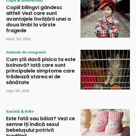
Copii & adolescenți
Copiii bilingvi gândesc
altfel! Vezi care sunt
avantajele învățării unei a
doua limbi la vârste
fragede
mart. 30, 2022
Animale de companie
Cum știi dacă pisica ta este
bolnavă? Iată care sunt
principalele simptome care
trădează starea ei de
sănătate
sept. 30, 2021
Sarcină & Bebe
Este fată sau băiat? Vezi ce
semne îți indică sexul
bebelușului potrivit
tradiției!