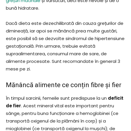
grețuri matinale
și vărsături, deci este nevoie și de o
bună hidratare.
Dacă dieta este dezechilibrată din cauza grețurilor de
dimineață, iar apoi se mănâncă prea multe gustări,
este posibil să se dezvolte sindromul de hipertensiune
gestațională. Prin urmare, trebuie evitată
supraalimentarea, consumul mare de sare, de
alimente procesate. Sunt recomandate în general 3
mese pe zi.
Mănâncă alimente ce conțin fibre și fier
În timpul sarcinii, femeile sunt predispuse la un
deficit
de fier
. Acest mineral vital este important pentru
sânge, pentru buna funcționare a hemoglobinei (ce
transportă oxigenul de la plămâni în corp) și a
mioglobinei (ce transportă oxigenul la mușchi); de