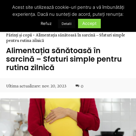
Acest site utilizează cookie-uri pentru a vă îmbunătăți
experiența. Dacă nu sunteți de acord, puteți renunța:
Accept
Refuz
Detalii
Părinți și copii
Alimentația sănătoasă în sarcină – Sfaturi simple
pentru rutina zilnică
Alimentația sănătoasă în
sarcină – Sfaturi simple pentru
rutina zilnică
Ultima actualizare:
nov. 20, 2023
0