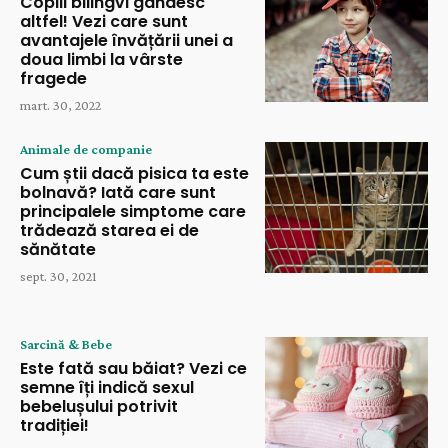
Copiii bilingvi gândesc
altfel! Vezi care sunt
avantajele învățării unei a
doua limbi la vârste
fragede
mart. 30, 2022
Animale de companie
Cum știi dacă pisica ta este
bolnavă? Iată care sunt
principalele simptome care
trădează starea ei de
sănătate
sept. 30, 2021
Sarcină & Bebe
Este fată sau băiat? Vezi ce
semne îți indică sexul
bebelușului potrivit
tradiției!