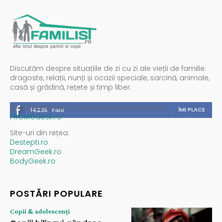
Discutăm despre situațiile de zi cu zi ale vieții de familie:
dragoste, relații, nunți și ocazii speciale, sarcină, animale,
casă și grădină, rețete și timp liber.
Spații publicitare / reclamă administrată de
ÎMI PLACE
14,235
Fani
PROMOdesk.ro
Site-uri din rețea:
Destepti.ro
DreamGeek.ro
BodyGeek.ro
POSTĂRI POPULARE
Copii & adolescenți