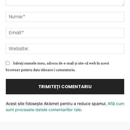
Comentariu:
Nu
Ema
Web
Salvați numele meu, adresa de e-mail și site-ul web în acest
browser pentru data viitoare i comentariu.
Acest site folosește Akismet pentru a reduce spamul.
Află cum
sunt procesate datele comentariilor tale
.