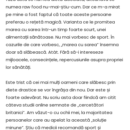
numea raw food nu-mai-știu-cum. Dar ce m-a mirat
pe mine a fost faptul că toate aceste persoane
preferau o rețetă magică. Varianta ce le promitea
marea cu sarea într-un timp foarte scurt, unei
alimentații sănătoase. Nu mai vorbesc de sport. În
cazurile de care vorbesc, „marea cu sarea” însemna
doar să slăbească. Atât. Fără să-i intereseze
mijloacele, consecințele, repercusiunile asupra propriei
lor sănătăți.
Este trist că cei mai mulți oameni care slăbesc prin
diete drastice se vor îngrășa din nou. Dar este și
foarte adevărat. Nu scriu asta doar fiindcă am citit
câteva studii online semnate de „cercetători
britanici”. Am văzut-o cu ochii mei, la majoritatea
persoanelor care au apelat la această „soluție
minune”. Știu că medicii recomandă sport și