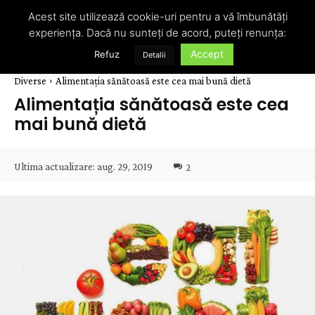
Acest site utilizează cookie-uri pentru a vă îmbunătăți
experiența. Dacă nu sunteți de acord, puteți renunța:
Accept
Refuz
Detalii
Diverse
Alimentația sănătoasă este cea mai bună dietă
Alimentația sănătoasă este cea
mai bună dietă
Ultima actualizare:
aug. 29, 2019
2