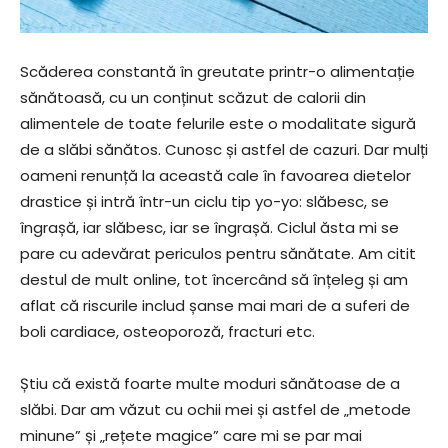
Scăderea constantă în greutate printr-o alimentație
sănătoasă, cu un conținut scăzut de calorii din
alimentele de toate felurile este o modalitate sigură
de a slăbi sănătos. Cunosc și astfel de cazuri. Dar mulți
oameni renunță la această cale în favoarea dietelor
drastice și intră într-un ciclu tip yo-yo: slăbesc, se
îngrașă, iar slăbesc, iar se îngrașă. Ciclul ăsta mi se
pare cu adevărat periculos pentru sănătate. Am citit
destul de mult online, tot încercând să înțeleg și am
aflat că riscurile includ șanse mai mari de a suferi de
boli cardiace, osteoporoză, fracturi etc.
Știu că există foarte multe moduri sănătoase de a
slăbi. Dar am văzut cu ochii mei și astfel de „metode
minune” și „rețete magice” care mi se par mai