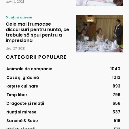
nov. 1, 2021
Nunți și mirese
Cele mai frumoase
discursuri pentru nuntă, ce
trebuie să spui pentru a
impresiona
dec. 27, 2021
CATEGORII POPULARE
Animale de companie
1040
Casă și grădină
1013
Rețete culinare
893
Timp liber
796
Dragoste și relații
656
Nunți și mirese
537
Sarcină & Bebe
516