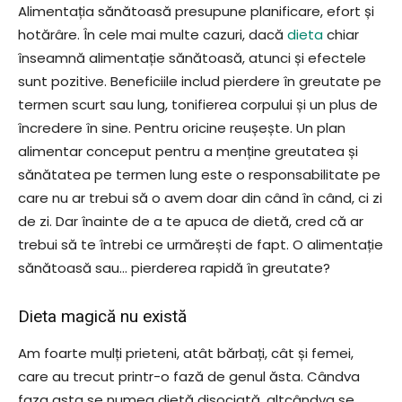
Alimentația sănătoasă presupune planificare, efort și
hotărâre. În cele mai multe cazuri, dacă
dieta
chiar
înseamnă alimentație sănătoasă, atunci și efectele
sunt pozitive. Beneficiile includ pierdere în greutate pe
termen scurt sau lung, tonifierea corpului și un plus de
încredere în sine. Pentru oricine reușește. Un plan
alimentar conceput pentru a menține greutatea și
sănătatea pe termen lung este o responsabilitate pe
care nu ar trebui să o avem doar din când în când, ci zi
de zi. Dar înainte de a te apuca de dietă, cred că ar
trebui să te întrebi ce urmărești de fapt. O alimentație
sănătoasă sau… pierderea rapidă în greutate?
Dieta magică nu există
Am foarte mulți prieteni, atât bărbați, cât și femei,
care au trecut printr-o fază de genul ăsta. Cândva
faza asta se numea dietă disociată, altcândva se