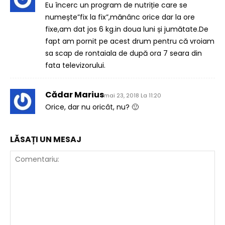
Eu încerc un program de nutriție care se
numește”fix la fix”,mănânc orice dar la ore
fixe,am dat jos 6 kg.in doua luni și jumătate.De
fapt am pornit pe acest drum pentru că vroiam
sa scap de rontaiala de după ora 7 seara din
fata televizorului.
Cădar Marius
mai 23, 2018 La 11:20
Orice, dar nu oricât, nu? 🙂
LĂSAȚI UN MESAJ