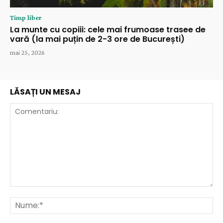
Timp liber
La munte cu copiii: cele mai frumoase trasee de
vară (la mai puțin de 2-3 ore de București)
mai 25, 2026
LĂSAȚI UN MESAJ
Comentariu:
Nu