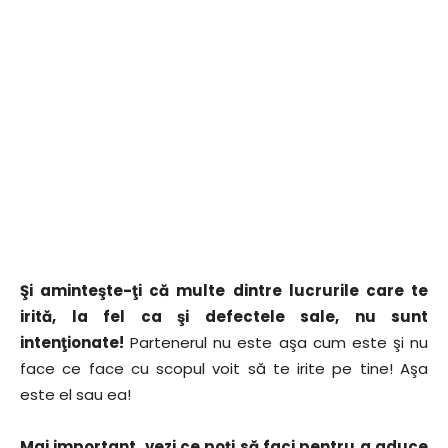
Şi aminteşte-ţi că multe dintre lucrurile care te
irită, la fel ca şi defectele sale, nu sunt
intenţionate!
Partenerul nu este aşa cum este şi nu
face ce face cu scopul voit să te irite pe tine! Aşa
este el sau ea!
Mai important, vezi ce poţi să faci pentru a aduce