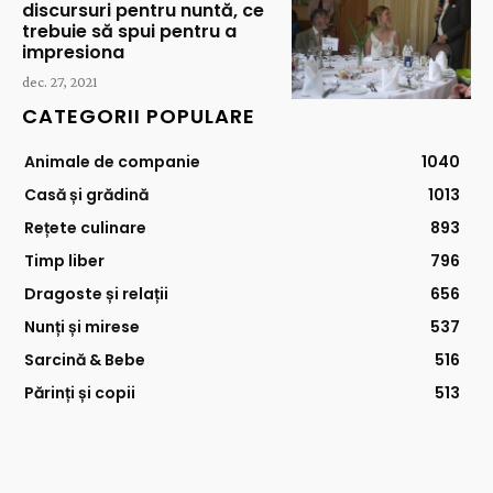
discursuri pentru nuntă, ce
trebuie să spui pentru a
impresiona
dec. 27, 2021
CATEGORII POPULARE
Animale de companie
1040
Casă și grădină
1013
Rețete culinare
893
Timp liber
796
Dragoste și relații
656
Nunți și mirese
537
Sarcină & Bebe
516
Părinți și copii
513