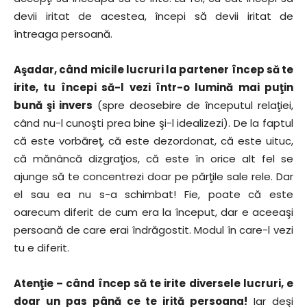
devii iritat de acestea, începi să devii iritat de
întreaga persoană.
Aşadar, când micile lucruri la partener încep să te
irite, tu începi să-l vezi într-o lumină mai puţin
bună şi invers
(spre deosebire de începutul relaţiei,
când nu-l cunoşti prea bine şi-l idealizezi). De la faptul
că este vorbăreţ, că este dezordonat, că este uituc,
că mănâncă dizgraţios, că este în orice alt fel se
ajunge să te concentrezi doar pe părţile sale rele. Dar
el sau ea nu s-a schimbat! Fie, poate că este
oarecum diferit de cum era la început, dar e aceeaşi
persoană de care erai îndrăgostit. Modul în care-l vezi
tu e diferit.
Atenţie – când încep să te irite diversele lucruri, e
doar un pas până ce te irită persoana!
Iar deşi