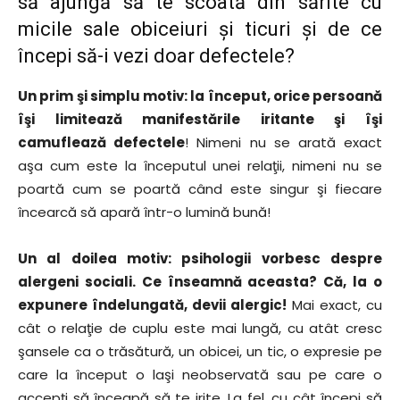
să ajungă să te scoată din sărite cu
micile sale obiceiuri şi ticuri şi de ce
începi să-i vezi doar defectele?
Un prim şi simplu motiv: la început, orice persoană
îşi limitează manifestările iritante şi îşi
camuflează defectele
! Nimeni nu se arată exact
aşa cum este la începutul unei relaţii, nimeni nu se
poartă cum se poartă când este singur şi fiecare
încearcă să apară într-o lumină bună!
Un al doilea motiv: psihologii vorbesc despre
alergeni sociali. Ce înseamnă aceasta? Că, la o
expunere îndelungată, devii alergic!
Mai exact, cu
cât o relaţie de cuplu este mai lungă, cu atât cresc
şansele ca o trăsătură, un obicei, un tic, o expresie pe
care la început o laşi neobservată sau pe care o
accepţi să înceapă să te irite. La fel, cu cât începi să