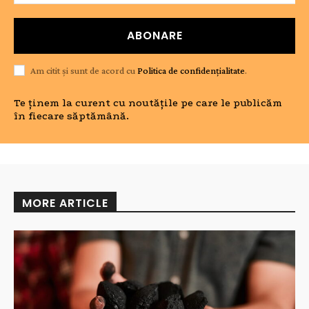
ABONARE
Am citit și sunt de acord cu
Politica de confidențialitate
.
Te ținem la curent cu noutățile pe care le publicăm
în fiecare săptămână.
MORE ARTICLE