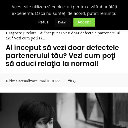
Acest site utilizează cookie-uri pentru a vă îmbunătăți
experiența. Dacă nu sunteți de acord, puteți renunța:
Accept
Refuz
Detalii
Dragoste și relații
Ai început să vezi doar defectele partenerului
tău? Vezi cum poţi să...
Ai început să vezi doar defectele
partenerului tău? Vezi cum poţi
să aduci relaţia la normal!
Ultima actualizare:
mai 11, 2022
0