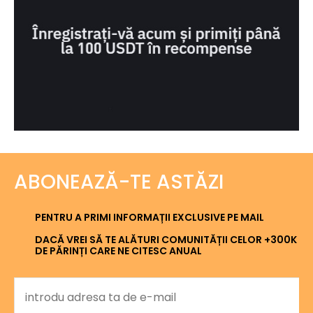
ABONEAZĂ-TE ASTĂZI
PENTRU A PRIMI INFORMAȚII EXCLUSIVE PE MAIL
DACĂ VREI SĂ TE ALĂTURI COMUNITĂȚII CELOR +300K
DE PĂRINȚI CARE NE CITESC ANUAL