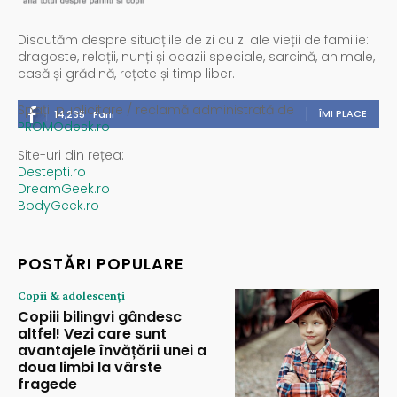
Discutăm despre situațiile de zi cu zi ale vieții de familie:
dragoste, relații, nunți și ocazii speciale, sarcină, animale,
casă și grădină, rețete și timp liber.
Spații publicitare / reclamă administrată de
ÎMI PLACE
14,235
Fani
PROMOdesk.ro
Site-uri din rețea:
Destepti.ro
DreamGeek.ro
BodyGeek.ro
POSTĂRI POPULARE
Copii & adolescenți
Copiii bilingvi gândesc
altfel! Vezi care sunt
avantajele învățării unei a
doua limbi la vârste
fragede