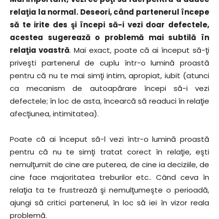
relaţia la normal. Deseori, când partenerul începe
să te irite des şi începi să-i vezi doar defectele,
acestea sugerează o problemă mai subtilă în
relaţia voastră
. Mai exact, poate că ai început să-ţi
priveşti partenerul de cuplu într-o lumină proastă
pentru că nu te mai simţi intim, apropiat, iubit (atunci
ca mecanism de autoapărare începi să-i vezi
defectele; în loc de asta, încearcă să readuci în relaţie
afecţiunea, intimitatea).
Poate că ai început să-l vezi într-o lumină proastă
pentru că nu te simţi tratat corect în relaţie, eşti
nemulţumit de cine are puterea, de cine ia deciziile, de
cine face majoritatea treburilor etc.. Când ceva în
relaţia ta te frustrează şi nemulţumeşte o perioadă,
ajungi să critici partenerul, în loc să iei în vizor reala
problemă.