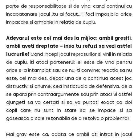
parte de responsabilitate si de vina, cand continui cu
incapatanare jocul „tu ai facut…”, faci imposibila orice
impacare si armonie in relatia de cuplu.
Adevarul este cel mai des la mijloc: ambii gresiti,
ambii aveti dreptate – insa tu refuzi sa vezi astfel
lucrurile!
Cand incepi jocul reprosurilor si vinii in relatia
de cuplu, iti ataci partenerul: el este de vina pentru
orice s-a intamplat sau ce nu-ti convine; reactia sa nu
este, cel mai des, decat una de a continua acest joc
distructiv: si anume, cea instictuala de defensiva, de a
se apara prin contraargumente sau prin atac! Si astfel
ajungeti sa va certati si sa va purtati exact ca doi
copii care nu sunt in stare sa se impace si sa
gaseasca o cale rezonabila de a rezolva o problema!
Mai grav este ca, odata ce ambii ati intrat in jocul