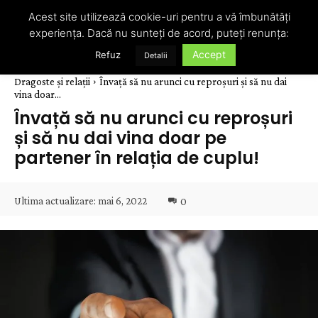
Acest site utilizează cookie-uri pentru a vă îmbunătăți
experiența. Dacă nu sunteți de acord, puteți renunța:
Accept
Refuz
Detalii
Dragoste și relații
Învață să nu arunci cu reproșuri și să nu dai
vina doar...
Învață să nu arunci cu reproșuri
și să nu dai vina doar pe
partener în relația de cuplu!
Ultima actualizare:
mai 6, 2022
0