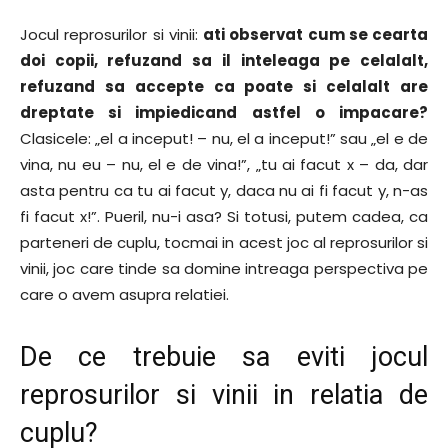
Jocul reprosurilor si vinii:
ati observat cum se cearta
doi copii, refuzand sa il inteleaga pe celalalt,
refuzand sa accepte ca poate si celalalt are
dreptate si impiedicand astfel o impacare?
Clasicele: „el a inceput! – nu, el a inceput!” sau „el e de
vina, nu eu – nu, el e de vina!”, „tu ai facut x – da, dar
asta pentru ca tu ai facut y, daca nu ai fi facut y, n-as
fi facut x!”. Pueril, nu-i asa? Si totusi, putem cadea, ca
parteneri de cuplu, tocmai in acest joc al reprosurilor si
vinii, joc care tinde sa domine intreaga perspectiva pe
care o avem asupra relatiei.
De ce trebuie sa eviti jocul
reprosurilor si vinii in relatia de
cuplu?