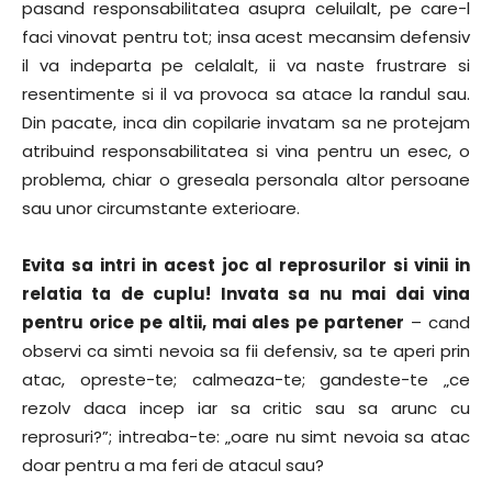
pasand responsabilitatea asupra celuilalt, pe care-l
faci vinovat pentru tot; insa acest mecansim defensiv
il va indeparta pe celalalt, ii va naste frustrare si
resentimente si il va provoca sa atace la randul sau.
Din pacate, inca din copilarie invatam sa ne protejam
atribuind responsabilitatea si vina pentru un esec, o
problema, chiar o greseala personala altor persoane
sau unor circumstante exterioare.
Evita sa intri in acest joc al reprosurilor si vinii in
relatia ta de cuplu! Invata sa nu mai dai vina
pentru orice pe altii, mai ales pe partener
– cand
observi ca simti nevoia sa fii defensiv, sa te aperi prin
atac, opreste-te; calmeaza-te; gandeste-te „ce
rezolv daca incep iar sa critic sau sa arunc cu
reprosuri?”; intreaba-te: „oare nu simt nevoia sa atac
doar pentru a ma feri de atacul sau?