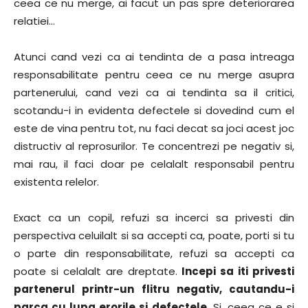
ceea ce nu merge, ai facut un pas spre deteriorarea
relatiei…
Atunci cand vezi ca ai tendinta de a pasa intreaga
responsabilitate pentru ceea ce nu merge asupra
partenerului, cand vezi ca ai tendinta sa il critici,
scotandu-i in evidenta defectele si dovedind cum el
este de vina pentru tot, nu faci decat sa joci acest joc
distructiv al reprosurilor. Te concentrezi pe negativ si,
mai rau, il faci doar pe celalalt responsabil pentru
existenta relelor.
Exact ca un copil, refuzi sa incerci sa privesti din
perspectiva celuilalt si sa accepti ca, poate, porti si tu
o parte din responsabilitate, refuzi sa accepti ca
poate si celalalt are dreptate.
Incepi sa iti privesti
partenerul printr-un flitru negativ, cautandu-i
parca cu lupa erorile si defectele
. Si, ceea ce e si