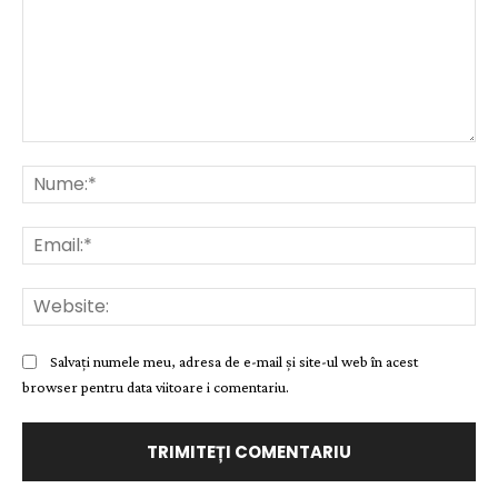
Comentariu:
Nu
Ema
Web
Salvați numele meu, adresa de e-mail și site-ul web în acest
browser pentru data viitoare i comentariu.