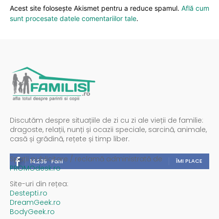
Acest site folosește Akismet pentru a reduce spamul.
Află cum
sunt procesate datele comentariilor tale
.
Discutăm despre situațiile de zi cu zi ale vieții de familie:
dragoste, relații, nunți și ocazii speciale, sarcină, animale,
casă și grădină, rețete și timp liber.
Spații publicitare / reclamă administrată de
ÎMI PLACE
14,235
Fani
PROMOdesk.ro
Site-uri din rețea:
Destepti.ro
DreamGeek.ro
BodyGeek.ro