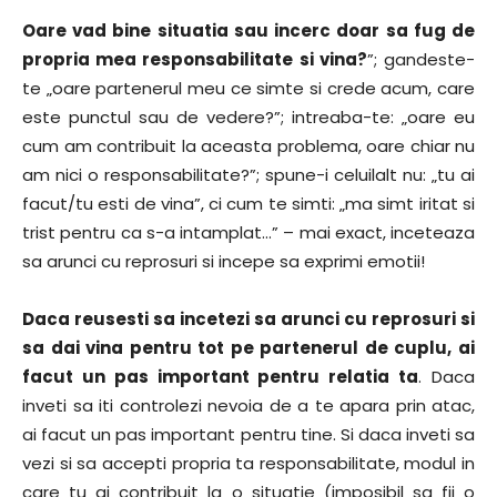
Oare vad bine situatia sau incerc doar sa fug de
propria mea responsabilitate si vina?
”; gandeste-
te „oare partenerul meu ce simte si crede acum, care
este punctul sau de vedere?”; intreaba-te: „oare eu
cum am contribuit la aceasta problema, oare chiar nu
am nici o responsabilitate?”; spune-i celuilalt nu: „tu ai
facut/tu esti de vina”, ci cum te simti: „ma simt iritat si
trist pentru ca s-a intamplat…” – mai exact, inceteaza
sa arunci cu reprosuri si incepe sa exprimi emotii!
Daca reusesti sa incetezi sa arunci cu reprosuri si
sa dai vina pentru tot pe partenerul de cuplu, ai
facut un pas important pentru relatia ta
. Daca
inveti sa iti controlezi nevoia de a te apara prin atac,
ai facut un pas important pentru tine. Si daca inveti sa
vezi si sa accepti propria ta responsabilitate, modul in
care tu ai contribuit la o situatie (imposibil sa fii o