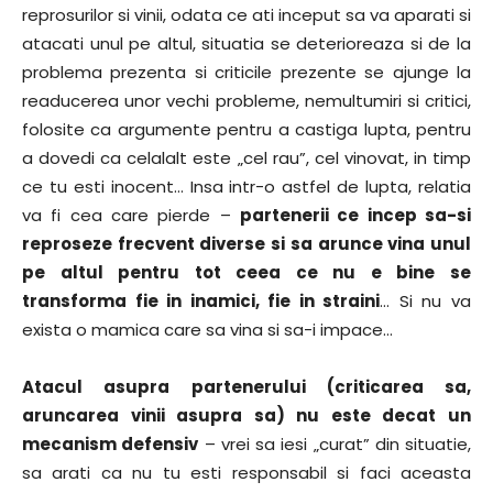
reprosurilor si vinii, odata ce ati inceput sa va aparati si
atacati unul pe altul, situatia se deterioreaza si de la
problema prezenta si criticile prezente se ajunge la
readucerea unor vechi probleme, nemultumiri si critici,
folosite ca argumente pentru a castiga lupta, pentru
a dovedi ca celalalt este „cel rau”, cel vinovat, in timp
ce tu esti inocent… Insa intr-o astfel de lupta, relatia
va fi cea care pierde –
partenerii ce incep sa-si
reproseze frecvent diverse si sa arunce vina unul
pe altul pentru tot ceea ce nu e bine se
transforma fie in inamici, fie in straini
… Si nu va
exista o mamica care sa vina si sa-i impace…
Atacul asupra partenerului (criticarea sa,
aruncarea vinii asupra sa) nu este decat un
mecanism defensiv
– vrei sa iesi „curat” din situatie,
sa arati ca nu tu esti responsabil si faci aceasta