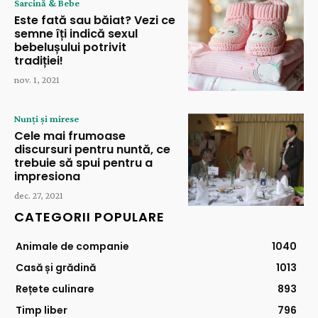
Sarcină & Bebe
Este fată sau băiat? Vezi ce
semne îți indică sexul
bebelușului potrivit
tradiției!
nov. 1, 2021
Nunți și mirese
Cele mai frumoase
discursuri pentru nuntă, ce
trebuie să spui pentru a
impresiona
dec. 27, 2021
CATEGORII POPULARE
Animale de companie
1040
Casă și grădină
1013
Rețete culinare
893
Timp liber
796