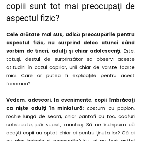
copiii sunt tot mai preocupaţi de
aspectul fizic?
Cele arătate mai sus, adică preocupările pentru
aspectul fizic, nu surprind deloc atunci când
vorbim de tineri, adulţi şi chiar adolescenţi
. Este,
totuşi, destul de surprinzător sa observi aceste
atitudini în cazul copiilor, unii chiar de vârste foarte
mici. Care ar putea fi explicaţiile pentru acest
fenomen?
Vedem, adeseori, la evenimente, copii îmbrăcaţi
ca nişte adulţi în miniatură:
costum cu papion,
rochie lungă de seară, chiar pantofi cu toc, coafuri
sofisticate, păr vopsit, machiaj. Să ne închipuim că
aceşti copii au optat chiar ei pentru ţinuta lor? Că ei
au ales hainele şi accesoriile? Nu, ei au fost astfel