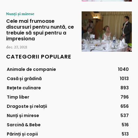
Nunți și mirese
Cele mai frumoase
discursuri pentru nuntă, ce
trebuie să spui pentru a
impresiona
dec. 27, 2021
CATEGORII POPULARE
Animale de companie
1040
Casă și grădină
1013
Rețete culinare
893
Timp liber
796
Dragoste și relații
656
Nunți și mirese
537
Sarcină & Bebe
516
Părinți și copii
513