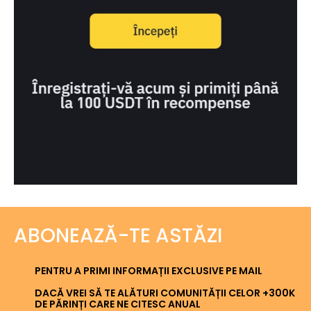
ABONEAZĂ-TE ASTĂZI
PENTRU A PRIMI INFORMAȚII EXCLUSIVE PE MAIL
DACĂ VREI SĂ TE ALĂTURI COMUNITĂȚII CELOR +300K
DE PĂRINȚI CARE NE CITESC ANUAL