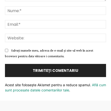
Comentariu:
Nu
Ema
Web
Salvați numele meu, adresa de e-mail și site-ul web în acest
browser pentru data viitoare i comentariu.
Acest site folosește Akismet pentru a reduce spamul.
Află cum
sunt procesate datele comentariilor tale
.