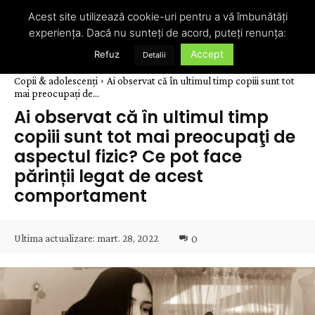
Acest site utilizează cookie-uri pentru a vă îmbunătăți
experiența. Dacă nu sunteți de acord, puteți renunța:
Accept
Refuz
Detalii
Copii & adolescenți
Ai observat că în ultimul timp copiii sunt tot
mai preocupaţi de...
Ai observat că în ultimul timp
copiii sunt tot mai preocupaţi de
aspectul fizic? Ce pot face
părinții legat de acest
comportament
Ultima actualizare:
mart. 28, 2022
0