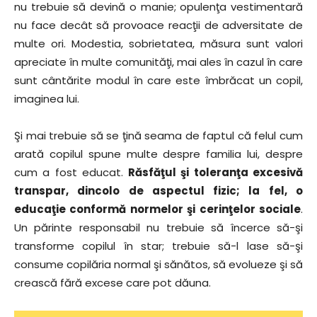
nu trebuie să devină o manie; opulenţa vestimentară
nu face decât să provoace reacţii de adversitate de
multe ori. Modestia, sobrietatea, măsura sunt valori
apreciate în multe comunităţi, mai ales în cazul în care
sunt cântărite modul în care este îmbrăcat un copil,
imaginea lui.
Şi mai trebuie să se ţină seama de faptul că felul cum
arată copilul spune multe despre familia lui, despre
cum a fost educat.
Răsfăţul şi toleranţa excesivă
transpar, dincolo de aspectul fizic; la fel, o
educaţie conformă normelor şi cerinţelor sociale
.
Un părinte responsabil nu trebuie să încerce să-şi
transforme copilul în star; trebuie să-l lase să-şi
consume copilăria normal şi sănătos, să evolueze şi să
crească fără excese care pot dăuna.