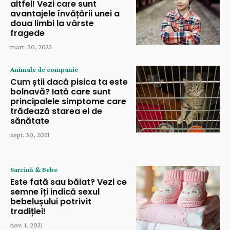
altfel! Vezi care sunt
avantajele învățării unei a
doua limbi la vârste
fragede
mart. 30, 2022
Animale de companie
Cum știi dacă pisica ta este
bolnavă? Iată care sunt
principalele simptome care
trădează starea ei de
sănătate
sept. 30, 2021
Sarcină & Bebe
Este fată sau băiat? Vezi ce
semne îți indică sexul
bebelușului potrivit
tradiției!
nov. 1, 2021