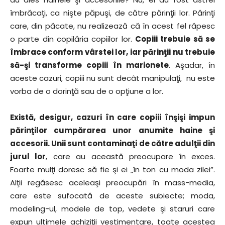
îmbrăcaţi, ca nişte păpuşi, de către părinţii lor. Părinţi
care, din păcate, nu realizează că în acest fel răpesc
o parte din copilăria copiilor lor.
Copiii trebuie să se
îmbrace conform vârstei lor, iar părinţii nu trebuie
să-şi transforme copiii în marionete
. Aşadar, în
aceste cazuri, copiii nu sunt decât manipulaţi, nu este
vorba de o dorinţă sau de o opţiune a lor.
Există, desigur, cazuri în care copiii înşişi impun
părinţilor cumpărarea unor anumite haine şi
accesorii. Unii sunt contaminaţi de către adulţii din
jurul lor
, care au această preocupare în exces.
Foarte mulţi doresc să fie şi ei „în ton cu moda zilei”.
Alţii regăsesc aceleaşi preocupări în mass-media,
care este sufocată de aceste subiecte; moda,
modeling-ul, modele de top, vedete şi staruri care
expun ultimele achiziţii vestimentare, toate acestea