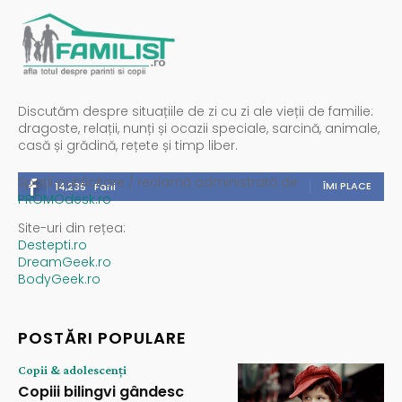
Discutăm despre situațiile de zi cu zi ale vieții de familie:
dragoste, relații, nunți și ocazii speciale, sarcină, animale,
casă și grădină, rețete și timp liber.
Spații publicitare / reclamă administrată de
ÎMI PLACE
14,235
Fani
PROMOdesk.ro
Site-uri din rețea:
Destepti.ro
DreamGeek.ro
BodyGeek.ro
POSTĂRI POPULARE
Copii & adolescenți
Copiii bilingvi gândesc