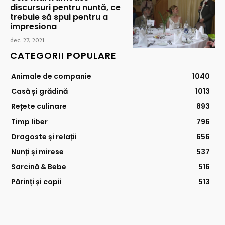
discursuri pentru nuntă, ce
trebuie să spui pentru a
impresiona
dec. 27, 2021
CATEGORII POPULARE
Animale de companie
1040
Casă și grădină
1013
Rețete culinare
893
Timp liber
796
Dragoste și relații
656
Nunți și mirese
537
Sarcină & Bebe
516
Părinți și copii
513