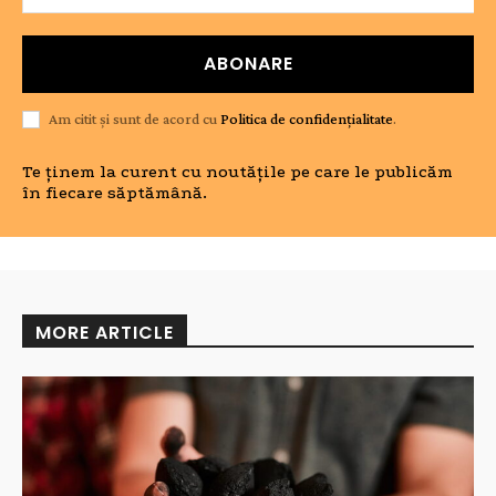
ABONARE
Am citit și sunt de acord cu
Politica de confidențialitate
.
Te ținem la curent cu noutățile pe care le publicăm
în fiecare săptămână.
MORE ARTICLE