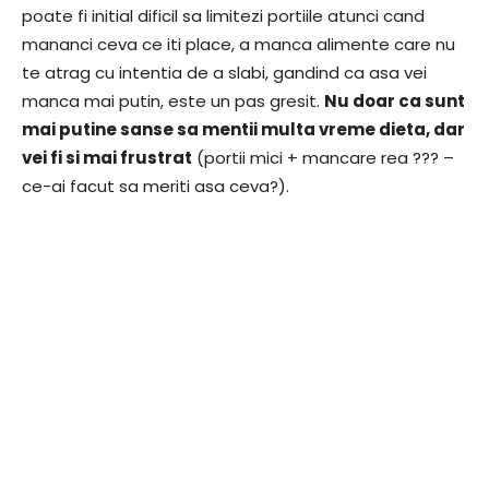
poate fi initial dificil sa limitezi portiile atunci cand
mananci ceva ce iti place, a manca alimente care nu
te atrag cu intentia de a slabi, gandind ca asa vei
manca mai putin, este un pas gresit.
Nu doar ca sunt
mai putine sanse sa mentii multa vreme dieta, dar
vei fi si mai frustrat
(portii mici + mancare rea ??? –
ce-ai facut sa meriti asa ceva?).