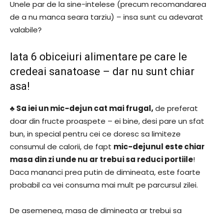
Unele par de la sine-intelese (precum recomandarea
de a nu manca seara tarziu) – insa sunt cu adevarat
valabile?
Iata 6 obiceiuri alimentare pe care le
credeai sanatoase – dar nu sunt chiar
asa!
♣ Sa iei un mic-dejun cat mai frugal,
de preferat
doar din fructe proaspete – ei bine, desi pare un sfat
bun, in special pentru cei ce doresc sa limiteze
consumul de calorii, de fapt
mic-dejunul este chiar
masa din zi unde nu ar trebui sa reduci portiile
!
Daca mananci prea putin de dimineata, este foarte
probabil ca vei consuma mai mult pe parcursul zilei.
De asemenea, masa de dimineata ar trebui sa