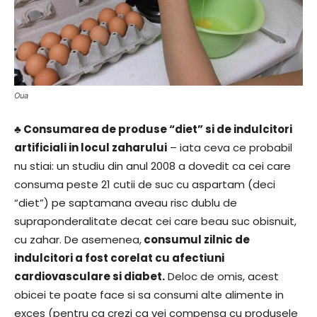
Oua
♣ Consumarea de produse “diet” si de indulcitori
artificiali in locul zaharului
– iata ceva ce probabil
nu stiai: un studiu din anul 2008 a dovedit ca cei care
consuma peste 21 cutii de suc cu aspartam (deci
“diet”) pe saptamana aveau risc dublu de
supraponderalitate decat cei care beau suc obisnuit,
cu zahar. De asemenea,
consumul zilnic de
indulcitori a fost corelat cu afectiuni
cardiovasculare si diabet.
Deloc de omis, acest
obicei te poate face si sa consumi alte alimente in
exces (pentru ca crezi ca vei compensa cu produsele