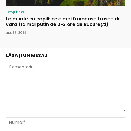
Timp liber
La munte cu copiii: cele mai frumoase trasee de
vară (la mai puțin de 2-3 ore de București)
mai 25, 2026
LĂSAȚI UN MESAJ
Comentariu:
Nu