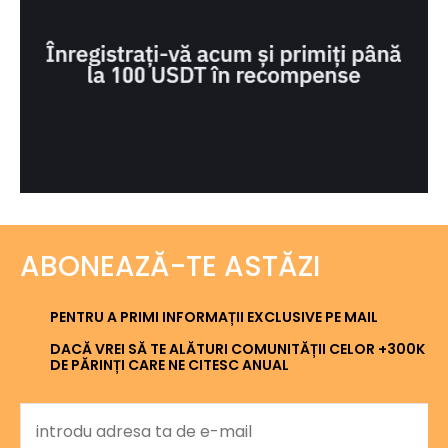
ABONEAZĂ-TE ASTĂZI
PENTRU A PRIMI INFORMAȚII EXCLUSIVE PE MAIL
DACĂ VREI SĂ TE ALĂTURI COMUNITĂȚII CELOR +300K
DE PĂRINȚI CARE NE CITESC ANUAL