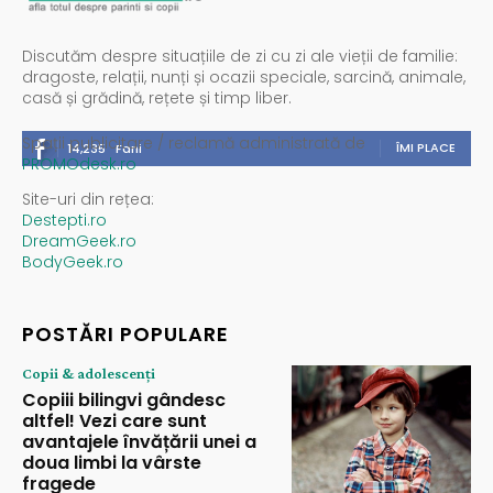
Discutăm despre situațiile de zi cu zi ale vieții de familie:
dragoste, relații, nunți și ocazii speciale, sarcină, animale,
casă și grădină, rețete și timp liber.
Spații publicitare / reclamă administrată de
ÎMI PLACE
14,235
Fani
PROMOdesk.ro
Site-uri din rețea:
Destepti.ro
DreamGeek.ro
BodyGeek.ro
POSTĂRI POPULARE
Copii & adolescenți
Copiii bilingvi gândesc
altfel! Vezi care sunt
avantajele învățării unei a
doua limbi la vârste
fragede