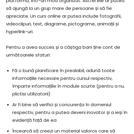
platformă, într-un mod organizat. Astfel ele ar putea
să ajungă la un grup mare de persoane și să fie
apreciate. Un curs online ar putea include fotografii,
videoclipuri, text, diagrame, pictograme, animații și
hyperlink-uri.
Pentru a avea succes și a câștiga bani ține cont de
următoarele sfaturi:
Fă o bună planificare în prealabil, adună toate
informațiile necesare pentru cursul respectiv,
împarte informațiile în module scurte (pentru a nu
plictisi utilizatorii)
Ar fi bine să verifici și concurența în domeniul
respectiv, pentru a putea deveni inovator și a ieși în
evidență față de ea
Încearcă să creezi un material valoros care să