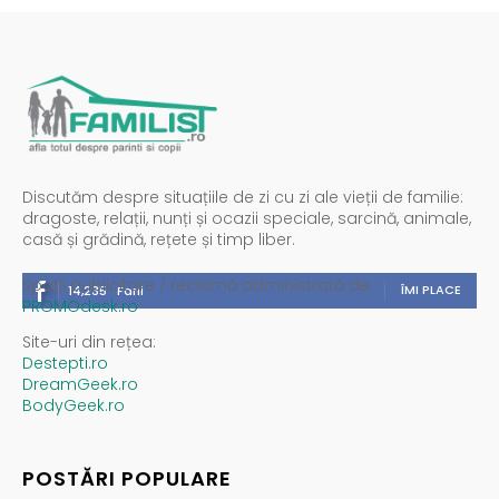
Discutăm despre situațiile de zi cu zi ale vieții de familie:
dragoste, relații, nunți și ocazii speciale, sarcină, animale,
casă și grădină, rețete și timp liber.
Spații publicitare / reclamă administrată de
ÎMI PLACE
14,235
Fani
PROMOdesk.ro
Site-uri din rețea:
Destepti.ro
DreamGeek.ro
BodyGeek.ro
POSTĂRI POPULARE