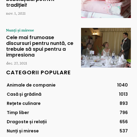
tradiției!
nov. 1, 2021
Nunți și mirese
Cele mai frumoase
discursuri pentru nuntă, ce
trebuie să spui pentru a
impresiona
dec. 27, 2021
CATEGORII POPULARE
Animale de companie
1040
Casă și grădină
1013
Rețete culinare
893
Timp liber
796
Dragoste și relații
656
Nunți și mirese
537