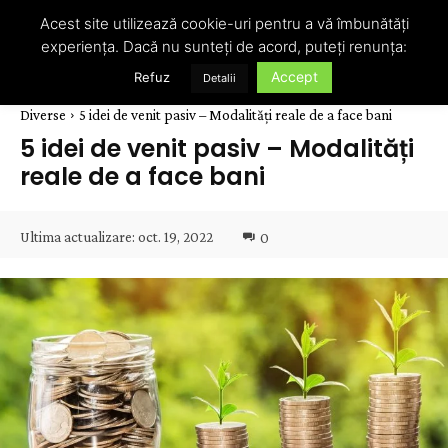
Acest site utilizează cookie-uri pentru a vă îmbunătăți
experiența. Dacă nu sunteți de acord, puteți renunța:
Accept
Refuz
Detalii
Diverse
5 idei de venit pasiv – Modalități reale de a face bani
5 idei de venit pasiv – Modalități
reale de a face bani
Ultima actualizare:
oct. 19, 2022
0