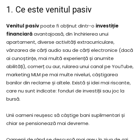
1. Ce este venitul pasiv
Venitul pasiv
poate fi obținut dintr-o
investiție
financiară
avantajoasă, din închirierea unui
apartament, diverse activități extracurriculare,
vânzarea de cărți audio sau de cărți electronice (dacă
ai cunoștințe, mai multă experiență și anumite
abilități), comerț cu aur, rularea unui canal pe YouTube,
marketing MLM pe mai multe niveluri, câștigarea
banilor din reclame și altele. Există și idei mai riscante,
care nu sunt indicate: fonduri de investiții sau joc la
bursă.
Unii oameni reușesc să câștige bani suplimentari și
chiar se pensionează mai devreme.
Oamenii de rând se descurcă mai greu în ziua de azi,