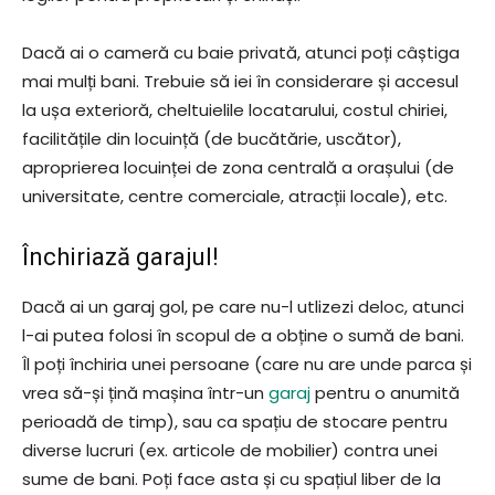
Dacă ai o cameră cu baie privată, atunci poți câștiga
mai mulți bani. Trebuie să iei în considerare și accesul
la ușa exterioră, cheltuielile locatarului, costul chiriei,
facilitățile din locuință (de bucătărie, uscător),
aproprierea locuinței de zona centrală a orașului (de
universitate, centre comerciale, atracții locale), etc.
Închiriază garajul!
Dacă ai un garaj gol, pe care nu-l utlizezi deloc, atunci
l-ai putea folosi în scopul de a obține o sumă de bani.
Îl poți închiria unei persoane (care nu are unde parca și
vrea să-și țină mașina într-un
garaj
pentru o anumită
perioadă de timp), sau ca spațiu de stocare pentru
diverse lucruri (ex. articole de mobilier) contra unei
sume de bani. Poți face asta și cu spațiul liber de la