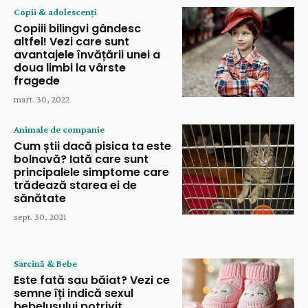
Copii & adolescenți
Copiii bilingvi gândesc
altfel! Vezi care sunt
avantajele învățării unei a
doua limbi la vârste
fragede
mart. 30, 2022
Animale de companie
Cum știi dacă pisica ta este
bolnavă? Iată care sunt
principalele simptome care
trădează starea ei de
sănătate
sept. 30, 2021
Sarcină & Bebe
Este fată sau băiat? Vezi ce
semne îți indică sexul
bebelușului potrivit