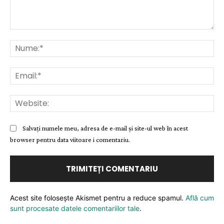
Comentariu:
Nu
Ema
Web
Salvați numele meu, adresa de e-mail și site-ul web în acest
browser pentru data viitoare i comentariu.
Acest site folosește Akismet pentru a reduce spamul.
Află cum
sunt procesate datele comentariilor tale
.