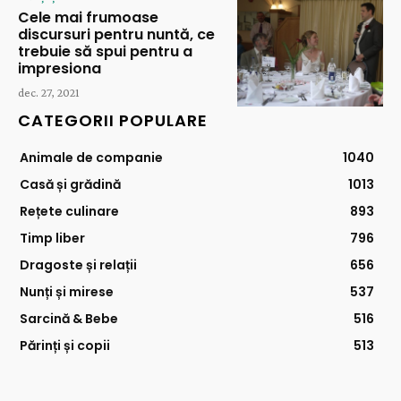
Cele mai frumoase
discursuri pentru nuntă, ce
trebuie să spui pentru a
impresiona
dec. 27, 2021
CATEGORII POPULARE
Animale de companie
1040
Casă și grădină
1013
Rețete culinare
893
Timp liber
796
Dragoste și relații
656
Nunți și mirese
537
Sarcină & Bebe
516
Părinți și copii
513