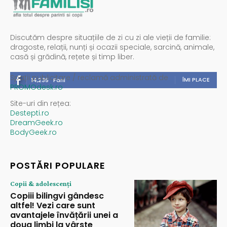
Discutăm despre situațiile de zi cu zi ale vieții de familie:
dragoste, relații, nunți și ocazii speciale, sarcină, animale,
casă și grădină, rețete și timp liber.
Spații publicitare / reclamă administrată de
ÎMI PLACE
14,235
Fani
PROMOdesk.ro
Site-uri din rețea:
Destepti.ro
DreamGeek.ro
BodyGeek.ro
POSTĂRI POPULARE
Copii & adolescenți
Copiii bilingvi gândesc
altfel! Vezi care sunt
avantajele învățării unei a
doua limbi la vârste