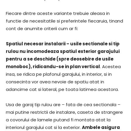
Fiecare dintre aceste variante trebuie aleasa in
functie de necesitatile si preferintele fiecaruia, tinand
cont de anumite criterii cum ar fi:
Spatiul necesar instalarii – usile sectionale si tip
rulou nu incomodeaza spatiul exterior garajului
pentru a se deschide (spre deosebire de usile
monoboc), ridicandu-se in plan vertical
. Acestea
insa, se ridica pe plafonul garajului, in interior, si in
consecinta vor avea nevoie de spatiu atat in
adancime cat si lateral, pe toata latimea acestora.
Usa de garaj tip rulou are – fata de cea sectionala –
mai putine restrictii de instalare, caseta de strangere
a covorului de lamele putand fi montata atat la
interiorul garajului cat si la exterior.
Ambele asigura