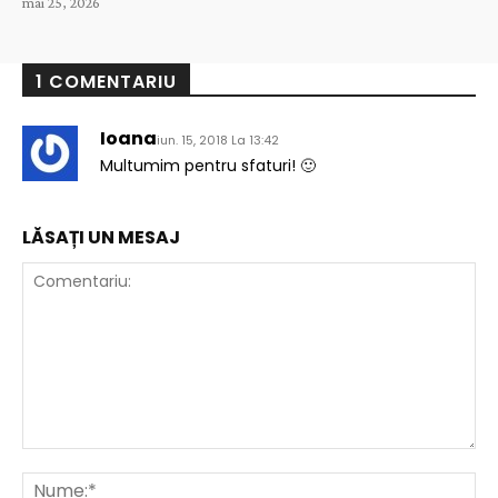
mai 25, 2026
1 COMENTARIU
Ioana
iun. 15, 2018 La 13:42
Multumim pentru sfaturi! 🙂
LĂSAȚI UN MESAJ
Comentariu:
Nu