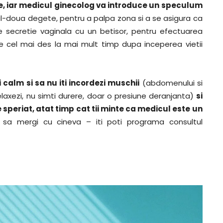
te, iar medicul ginecolog va introduce un speculum
ul-doua degete, pentru a palpa zona si a se asigura ca
de secretie vaginala cu un betisor, pentru efectuarea
 cel mai des la mai mult timp dupa inceperea vietii
i calm si sa nu iti incordezi muschii
(abdomenului si
laxezi, nu simti durere, doar o presiune deranjanta)
si
e speriat, atat timp cat tii minte ca medicul este un
 sa mergi cu cineva – iti poti programa consultul