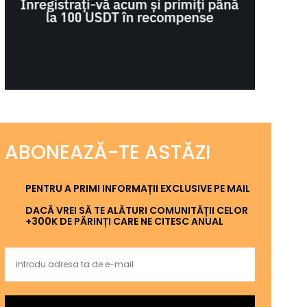
ABONEAZĂ-TE ASTĂZI
PENTRU A PRIMI INFORMAȚII EXCLUSIVE PE MAIL
DACĂ VREI SĂ TE ALĂTURI COMUNITĂȚII CELOR
+300K DE PĂRINȚI CARE NE CITESC ANUAL