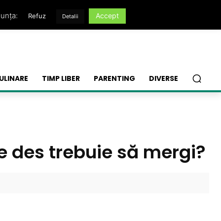
nunța:
Accept
Refuz
Detalii
ULINARE
TIMP LIBER
PARENTING
DIVERSE
de des trebuie să mergi?