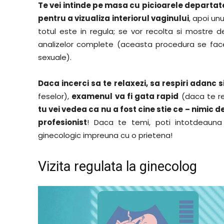
Te vei intinde pe masa cu picioarele departa
pentru a vizualiza interiorul vaginului
, apoi un
totul este in regula; se vor recolta si mostre 
analizelor complete (aceasta procedura se face
sexuale).
Daca incerci sa te relaxezi, sa respiri adanc s
feselor),
examenul va fi gata rapid
(daca te re
tu vei vedea ca nu a fost cine stie ce – nimic d
profesionist
! Daca te temi, poti intotdeauna
ginecologic impreuna cu o prietena!
Vizita regulata la ginecolog