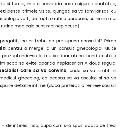
te si femei, insa o corvoada care asigura sanatatea,
ti peste primele vizite, ajungeti sa va familiarizati cu
neologic va fi, de fapt, o rutina oarecare, cu nimic mai
e rutine medicale sunt mai neplacute)!
pregatiti, ce ar trebui sa presupuna consultul? Prima
ula
pentru a merge la un consult ginecologic! Multe
 prezentandu-se la medic doar atunci cand exista o
m scop sa evite aparitia neplacerilor! A doua regula:
pecialist care sa va convina
, unde sa va simtiti in
 medicul ginecolog, ca acesta sa va asculte si sa va
ti spune detaliile intime (daca preferati o femeie sau un
g
– de inteles; insa, dupa cum s-a spus, odata ce treci