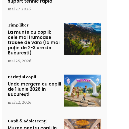
suport tehnic rapid
mai 27, 2026
Timp liber
La munte cu copiii:
cele mai frumoase
trasee de vară (la mai
puțin de 2-3 ore de
București)
mai 25, 2026
Părinți și copii
Unde mergem cu copiii
de 1 Iunie 2026 în
București
mai 22, 2026
Copii & adolescenți
Muzee pentru copii în