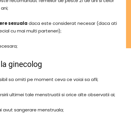
p este recomandat femeilor de peste 21 de ani si celor
ani;
tere sexuala
daca este considerat necesar (daca ati
ecial cu mai multi parteneri);
ecesara;
 la ginecolog
sibil sa omiti pe moment ceva ce voiai sa afli;
sirii ultimei tale menstruatii si orice alte observatii ai;
i avut sangerare menstruala;