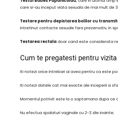
Testul Babes Papanicolau
, care in ultimul tim
care si-au inceput viata sexuala de mai mult de 3 
Testare pentru depistarea bolilor cu transmi
intretinut contacte sexuale fara prezervativ, in sp
Testarea rectala
doar cand este considerata n
Cum te pregatesti pentru vizita
Iti notezi orice intrebari ai avea pentru ca este po
Iti notezi datele cat mai exacte ale inceperii si sfar
Momentul potrivit este la o saptamana dupa ce a
Nu efectua spalaturi vaginale cu 2-3 zile inainte;