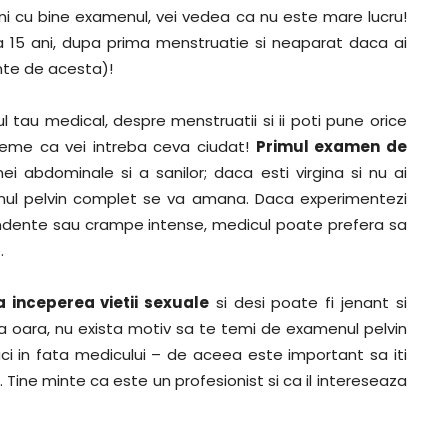
ni cu bine examenul, vei vedea ca nu este mare lucru!
la 15 ani, dupa prima menstruatie si neaparat daca ai
inte de acesta)!
 tau medical, despre menstruatii si ii poti pune orice
teme ca vei intreba ceva ciudat!
Primul examen de
i abdominale si a sanilor; daca esti virgina si nu ai
enul pelvin complet se va amana. Daca experimentezi
ndente sau crampe intense, medicul poate prefera sa
.
 inceperea vietii sexuale
si desi poate fi jenant si
a oara, nu exista motiv sa te temi de examenul pelvin
aci in fata medicului – de aceea este important sa iti
. Tine minte ca este un profesionist si ca il intereseaza