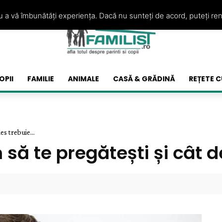
ru a vă îmbunătăți experiența. Dacă nu sunteți de acord, puteți re
OPII
FAMILIE
ANIMALE
CASĂ & GRĂDINĂ
REȚETE C
es trebuie...
 să te pregătești și cât 