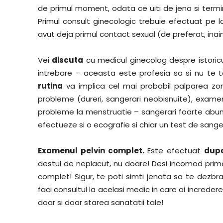
de primul moment, odata ce uiti de jena si termi
Primul consult ginecologic trebuie efectuat pe 
avut deja primul contact sexual (de preferat, ina
Vei
discuta
cu medicul ginecolog despre istoricul
intrebare – aceasta este profesia sa si nu te 
rutina
va implica cel mai probabil palparea zone
probleme (dureri, sangerari neobisnuite), exam
probleme la menstruatie – sangerari foarte abu
efectueze si o ecografie si chiar un test de sange
Examenul pelvin complet.
Este efectuat
dupa
destul de neplacut, nu doare! Desi incomod prim
complet! Sigur, te poti simti jenata sa te dezbr
faci consultul la acelasi medic in care ai incredere
doar si doar starea sanatatii tale!