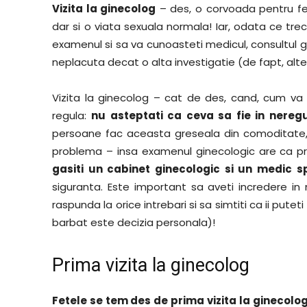
Vizita la ginecolog
– des, o corvoada pentru fe
dar si o viata sexuala normala! Iar, odata ce trece
examenul si sa va cunoasteti medicul, consultul gi
neplacuta decat o alta investigatie (de fapt, alt
Vizita la ginecolog – cat de des, cand, cum va 
regula:
nu asteptati ca ceva sa fie in nereg
persoane fac aceasta greseala din comoditate,
problema – insa examenul ginecologic are ca pri
gasiti un cabinet ginecologic si un medic s
siguranta. Este important sa aveti incredere in
raspunda la orice intrebari si sa simtiti ca ii pute
barbat este decizia personala)!
Prima vizita la ginecolog
Fetele se tem des de prima vizita la ginecolo