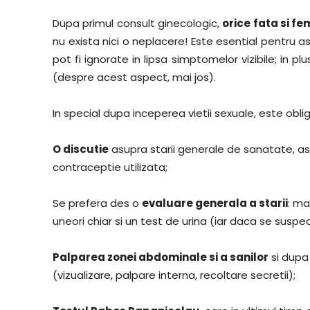
Dupa primul consult ginecologic,
orice fata si f
nu exista nici o neplacere! Este esential pentru 
pot fi ignorate in lipsa simptomelor vizibile; in
(despre acest aspect, mai jos).
In special dupa inceperea vietii sexuale, este obli
O discutie
asupra starii generale de sanatate, asu
contraceptie utilizata;
Se prefera des o
evaluare generala a starii
: ma
uneori chiar si un test de urina (iar daca se sus
Palparea zonei abdominale si a sanilor
si dupa 
(vizualizare, palpare interna, recoltare secretii);