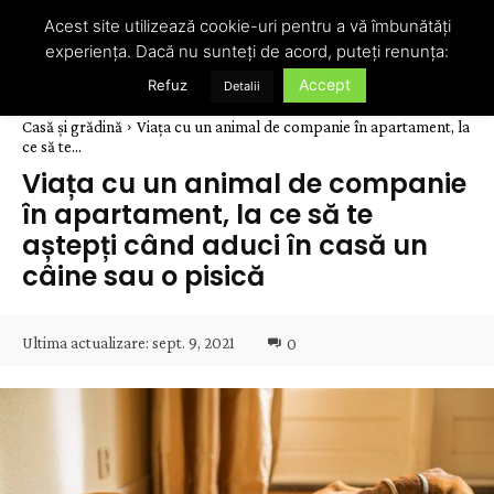
Acest site utilizează cookie-uri pentru a vă îmbunătăți
experiența. Dacă nu sunteți de acord, puteți renunța:
Accept
Refuz
Detalii
Casă și grădină
Viața cu un animal de companie în apartament, la
ce să te...
Viața cu un animal de companie
în apartament, la ce să te
aștepți când aduci în casă un
câine sau o pisică
Ultima actualizare:
sept. 9, 2021
0