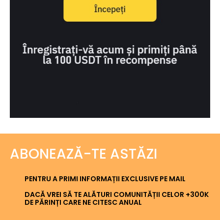
ABONEAZĂ-TE ASTĂZI
PENTRU A PRIMI INFORMAȚII EXCLUSIVE PE MAIL
DACĂ VREI SĂ TE ALĂTURI COMUNITĂȚII CELOR +300K
DE PĂRINȚI CARE NE CITESC ANUAL