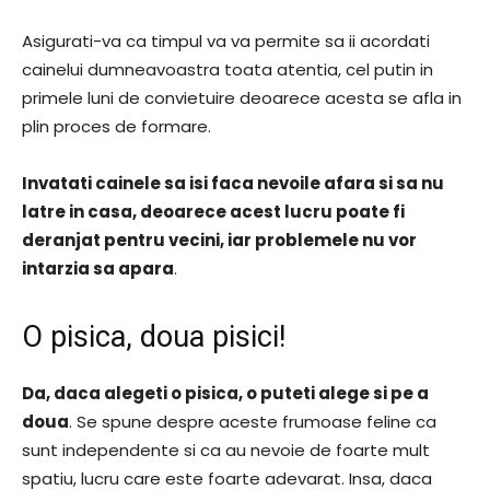
Asigurati-va ca timpul va va permite sa ii acordati
cainelui dumneavoastra toata atentia, cel putin in
primele luni de convietuire deoarece acesta se afla in
plin proces de formare.
Invatati cainele sa isi faca nevoile afara si sa nu
latre in casa, deoarece acest lucru poate fi
deranjat pentru vecini, iar problemele nu vor
intarzia sa apara
.
O pisica, doua pisici!
Da, daca alegeti o pisica, o puteti alege si pe a
doua
. Se spune despre aceste frumoase feline ca
sunt independente si ca au nevoie de foarte mult
spatiu, lucru care este foarte adevarat. Insa, daca