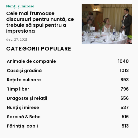
Nunți și mirese
Cele mai frumoase
discursuri pentru nuntă, ce
trebuie să spui pentru a
impresiona
dec. 27, 2021
CATEGORII POPULARE
Animale de companie
1040
Casă și grădină
1013
Rețete culinare
893
Timp liber
796
Dragoste și relații
656
Nunți și mirese
537
Sarcină & Bebe
516
Părinți și copii
513