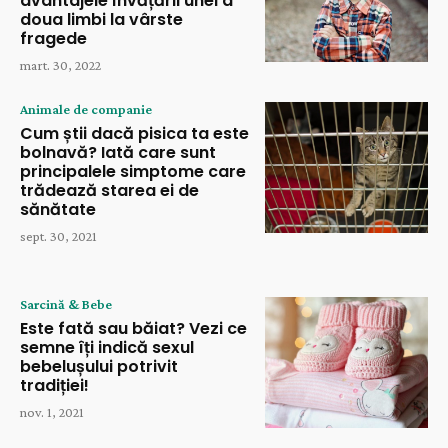
avantajele învățării unei a
doua limbi la vârste
fragede
mart. 30, 2022
Animale de companie
Cum știi dacă pisica ta este
bolnavă? Iată care sunt
principalele simptome care
trădează starea ei de
sănătate
sept. 30, 2021
Sarcină & Bebe
Este fată sau băiat? Vezi ce
semne îți indică sexul
bebelușului potrivit
tradiției!
nov. 1, 2021