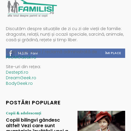
Discutăm despre situațiile de zi cu zi ale vieții de familie:
dragoste, relații, nunți și ocazii speciale, sarcină, animale,
casă și grădină, rețete și timp liber.
Spații publicitare / reclamă administrată de
ÎMI PLACE
14,235
Fani
PROMOdesk.ro
Site-uri din rețea:
Destepti.ro
DreamGeek.ro
BodyGeek.ro
POSTĂRI POPULARE
Copii & adolescenți
Copiii bilingvi gândesc
altfel! Vezi care sunt