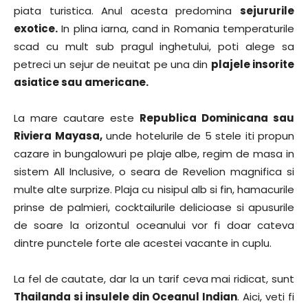
piata turistica. Anul acesta predomina
sejururile
exotice.
In plina iarna, cand in Romania temperaturile
scad cu mult sub pragul inghetului, poti alege sa
petreci un sejur de neuitat pe una din
plajele insorite
asiatice sau americane.
La mare cautare este
Republica Dominicana sau
Riviera Mayasa,
unde hotelurile de 5 stele iti propun
cazare in bungalowuri pe plaje albe, regim de masa in
sistem All Inclusive, o seara de Revelion magnifica si
multe alte surprize. Plaja cu nisipul alb si fin, hamacurile
prinse de palmieri, cocktailurile delicioase si apusurile
de soare la orizontul oceanului vor fi doar cateva
dintre punctele forte ale acestei vacante in cuplu.
La fel de cautate, dar la un tarif ceva mai ridicat, sunt
Thailanda si insulele din Oceanul Indian
. Aici, veti fi