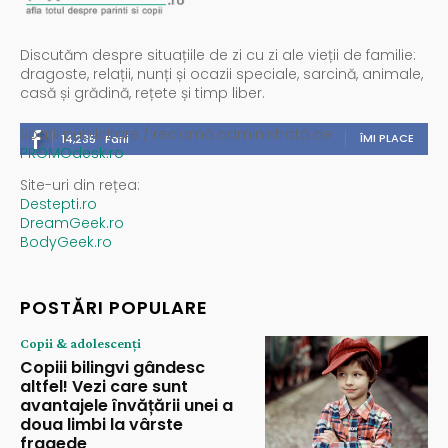
Discutăm despre situațiile de zi cu zi ale vieții de familie:
dragoste, relații, nunți și ocazii speciale, sarcină, animale,
casă și grădină, rețete și timp liber.
Spații publicitare / reclamă administrată de
ÎMI PLACE
14,235
Fani
PROMOdesk.ro
Site-uri din rețea:
Destepti.ro
DreamGeek.ro
BodyGeek.ro
POSTĂRI POPULARE
Copii & adolescenți
Copiii bilingvi gândesc
altfel! Vezi care sunt
avantajele învățării unei a
doua limbi la vârste
fragede