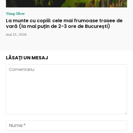
Timp liber
La munte cu copiii: cele mai frumoase trasee de
vară (la mai puțin de 2-3 ore de București)
mai 25, 2026
LĂSAȚI UN MESAJ
Comentariu:
Nu