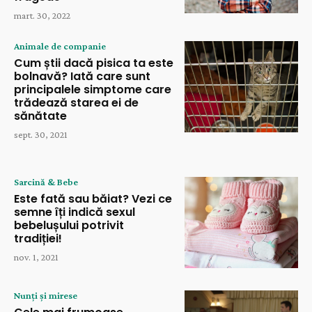
mart. 30, 2022
Animale de companie
Cum știi dacă pisica ta este
bolnavă? Iată care sunt
principalele simptome care
trădează starea ei de
sănătate
sept. 30, 2021
Sarcină & Bebe
Este fată sau băiat? Vezi ce
semne îți indică sexul
bebelușului potrivit
tradiției!
nov. 1, 2021
Nunți și mirese