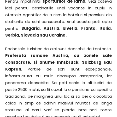
Pentru impatimitii
sporturilor de iarna
, vezi cateva
idei pentru destinatiile unei vacante in cuplu in
ofertele agentiilor de turism la hoteluri si pensiuni din
statiunile de schi consacrate. Anul acesta poti opta
pentru
Bulgaria, Austria, Elvetia, Franta, Italia,
Serbia, Slovacia sau Ucraina.
Pachetele turistice de aici sunt deosebit de tentante.
Preferata ramane Austria, cu zonele sale
consacrate, si anume Innsbruck, Salzburg sau
Kaprun
. Partiile de schi sunt exceptionale,
infrastructura cu mult deasupra asteptarilor, iar
panorama deosebita. Sa poti schia la altitudini de
peste 2500 metri, sa fii cazat la o pensiune cu specific
traditional, pe marginea unui lac si sa bei o ciocolata
calda in timp ce admiri masivul muntos de langa
statiune, al carui varf se pierde intre nori, toate
acestea fac deliciul unui concediu mult asteptat.