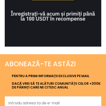
ABONEAZĂ-TE ASTĂZI
PENTRU A PRIMI INFORMAȚII EXCLUSIVE PE MAIL
DACĂ VREI SĂ TE ALĂTURI COMUNITĂȚII CELOR +300K
DE PĂRINȚI CARE NE CITESC ANUAL