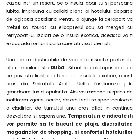
cazati intr-un resort, pe o insula, doar tu si persoana
iubita, impreuna cu ceilalti clienti ai hotelului, departe
de agitatia cotidiana. Pentru a ajunge la aeroport va
trebui sa zburati cu elicopterul sau sa mergeti cu
ferryboat-ul. Izolati pe o insula exotica, aceasta va fi
escapada romantica la care ati visat demult.
Una dintre destinatiile de vacanta insorite preferate
ale romanilor este
Dubai
. Situat la polul opus in ceea
ce priveste linistea oferita de insulele exotice, acest
oras din Emiratele Arabe Unite fascineaza prin
grandoare, lux si opulenta. Aici vei ramane surprins de
inaltimea zgarie-norilor, de arhitectura spectaculoasa
a cladirilor, de tumultul unui oras aflat in continua
dezvoltare si expansiune.
Temperaturile ridicate iti
vor permite sa te bucuri de plaja, diversitatea
magazinelor de shopping, si confortul hotelurilor