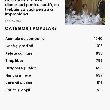
Cele mai frumoase
discursuri pentru nuntă, ce
trebuie să spui pentru a
impresiona
dec. 27, 2021
CATEGORII POPULARE
Animale de companie
1040
Casă și grădină
1013
Rețete culinare
893
Timp liber
796
Dragoste și relații
656
Nunți și mirese
537
Sarcină & Bebe
516
Părinți și copii
513