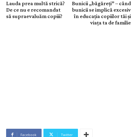
Lauda prea multă strică?
Bunicii „băgăreţi” – când
De ce nu e recomandat
bunicii se implică excesiv
să supraevaluăm copiii?
în educaţia copiilor tăi şi
viaţa ta de familie
Facebook
Twitter