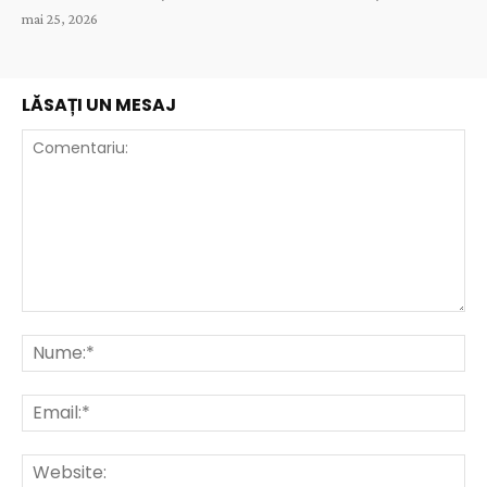
mai 25, 2026
LĂSAȚI UN MESAJ
Comentariu:
Nu
Ema
Web