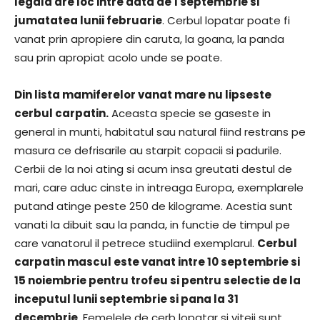
legala are loc intre data de 1 septembrie si
jumatatea lunii februarie
. Cerbul lopatar poate fi
vanat prin apropiere din caruta, la goana, la panda
sau prin apropiat acolo unde se poate.
Din lista mamiferelor vanat mare nu lipseste
cerbul carpatin.
Aceasta specie se gaseste in
general in munti, habitatul sau natural fiind restrans pe
masura ce defrisarile au starpit copacii si padurile.
Cerbii de la noi ating si acum insa greutati destul de
mari, care aduc cinste in intreaga Europa, exemplarele
putand atinge peste 250 de kilograme. Acestia sunt
vanati la dibuit sau la panda, in functie de timpul pe
care vanatorul il petrece studiind exemplarul.
Cerbul
carpatin mascul este vanat intre 10 septembrie si
15 noiembrie pentru trofeu si pentru selectie de la
inceputul lunii septembrie si pana la 31
decembrie
. Femelele de cerb lopatar si viteii sunt