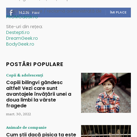
Spații publicitare / reclamă administrată de
ÎMI PLACE
14,235
Fani
PROMOdesk.ro
Site-uri din rețea:
Destepti.ro
DreamGeek.ro
BodyGeek.ro
POSTĂRI POPULARE
Copii & adolescenți
Copiii bilingvi gândesc
altfel! Vezi care sunt
avantajele învățării unei a
doua limbi la vârste
fragede
mart. 30, 2022
Animale de companie
Cum știi dacă pisica ta este