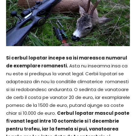
Si cerbul lopatar incepe sa isi mareasca numarul
de exemplare romanesti.
Asta nu inseamna insa ca
nu este si predispus la vanat legal. Cerbii lopatari se
adapteaza din nou la conditiile climaterice romanesti
si isi redobandesc anduranta. O sedinta de vanatoare
de cerb il costa pe vanator 20 de euro, iar examplarele
pornesc de la 1500 de euro, putand ajunge sa coste
chiar si 10.000 de euro.
Cerbul lopatar mascul poate
fi vanat legal intre 10 octombrie si 1 decembrie
pentru trofeu, iar la femela si pui, vanatoarea