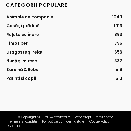
CATEGORII POPULARE
Animale de companie
1040
Casă și grădină
1013
Rețete culinare
893
Timp liber
796
Dragoste și relații
656
Nunți și mirese
537
Sarcină & Bebe
516
Părinți și copii
513
© Copyright 2011-2024 destepti.ro - Toate drepturile rezervate
Termeni si conditii
Politică de confidențialitate
Cookie Policy
Contact