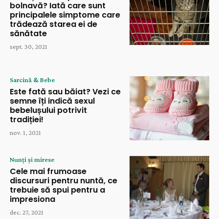
bolnavă? Iată care sunt
principalele simptome care
trădează starea ei de
sănătate
sept. 30, 2021
Sarcină & Bebe
Este fată sau băiat? Vezi ce
semne îți indică sexul
bebelușului potrivit
tradiției!
nov. 1, 2021
Nunți și mirese
Cele mai frumoase
discursuri pentru nuntă, ce
trebuie să spui pentru a
impresiona
dec. 27, 2021