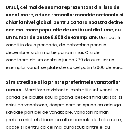
Ursul, cel mai de seama reprezentant din lista de
vanat mare, aduce romanilor mandrie nationala si
chiar la nivel global, pentru ca tara noastra detine
cea mai mare populatie de ursi bruni din lume, cu
un numar de peste 6.600 de exemplare.
Ursii pot fi
vanati in doua perioade, din octombrie pana in
decembrie si din martie pana in mai. O zi de
vanatoare de urs costa in jur de 270 de euro, iar un
exemplar vanat se plateste cu cel putin 5.000 de euro.
Si mistretii se afla printre preferintele vanatorilor
romani.
Mamifere rezistente, mistretii sunt vanati la
panda, pe dibuite sau la goana, deseori fiind utilizati si
cainii de vanatoare, despre care se spune ca adauga
savoare partidei de vanatoare. Vanatorii romani
prefera mistretul inaintea altor animale de talie mare,
poate si pentru ca cei mai cunoscuti dintre ei au