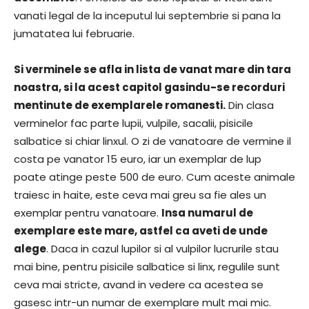
vanati legal de la inceputul lui septembrie si pana la
jumatatea lui februarie.
Si verminele se afla in lista de vanat mare din tara
noastra, si la acest capitol gasindu-se recorduri
mentinute de exemplarele romanesti.
Din clasa
verminelor fac parte lupii, vulpile, sacalii, pisicile
salbatice si chiar linxul. O zi de vanatoare de vermine il
costa pe vanator 15 euro, iar un exemplar de lup
poate atinge peste 500 de euro. Cum aceste animale
traiesc in haite, este ceva mai greu sa fie ales un
exemplar pentru vanatoare.
Insa numarul de
exemplare este mare, astfel ca aveti de unde
alege
. Daca in cazul lupilor si al vulpilor lucrurile stau
mai bine, pentru pisicile salbatice si linx, regulile sunt
ceva mai stricte, avand in vedere ca acestea se
gasesc intr-un numar de exemplare mult mai mic.