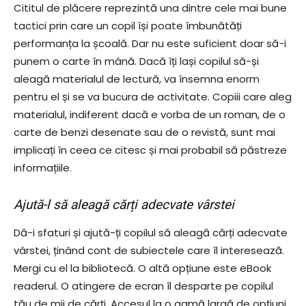
Cititul de plăcere reprezintă una dintre cele mai bune
tactici prin care un copil își poate îmbunătăți
performanța la școală. Dar nu este suficient doar să-i
punem o carte în mână. Dacă îți lași copilul să-și
aleagă materialul de lectură, va însemna enorm
pentru el și se va bucura de activitate. Copiii care aleg
materialul, indiferent dacă e vorba de un roman, de o
carte de benzi desenate sau de o revistă, sunt mai
implicați în ceea ce citesc și mai probabil să păstreze
informațiile.
Ajută-l să aleagă cărți adecvate vârstei
Dă-i sfaturi și ajută-ți copilul să aleagă cărți adecvate
vârstei, ținând cont de subiectele care îl interesează.
Mergi cu el la bibliotecă. O altă opțiune este eBook
readerul. O atingere de ecran îl desparte pe copilul
tău de mii de cărți. Accesul la o gamă largă de opțiuni