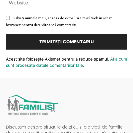
Web
Salvați numele meu, adresa de e-mail și site-ul web în acest
browser pentru data viitoare i comentariu.
Acest site folosește Akismet pentru a reduce spamul.
Află cum
sunt procesate datele comentariilor tale
.
Discutăm despre situațiile de zi cu zi ale vieții de familie:
dragoste, relații, nunți și ocazii speciale, sarcină, animale,