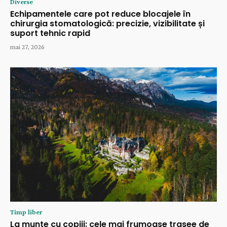
Diverse
Echipamentele care pot reduce blocajele în
chirurgia stomatologică: precizie, vizibilitate și
suport tehnic rapid
mai 27, 2026
Timp liber
La munte cu copiii: cele mai frumoase trasee de