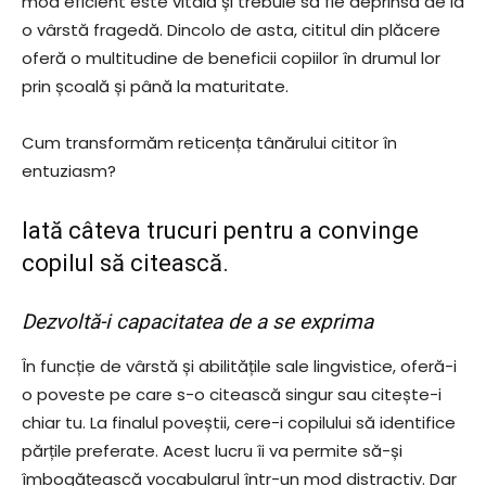
mod eficient este vitală și trebuie să fie deprinsă de la
o vârstă fragedă. Dincolo de asta, cititul din plăcere
oferă o multitudine de beneficii copiilor în drumul lor
prin școală și până la maturitate.
Cum transformăm reticența tânărului cititor în
entuziasm?
Iată câteva trucuri pentru a convinge
copilul să citească.
Dezvoltă-i capacitatea de a se exprima
În funcție de vârstă și abilitățile sale lingvistice, oferă-i
o poveste pe care s-o citească singur sau citește-i
chiar tu. La finalul poveștii, cere-i copilului să identifice
părțile preferate. Acest lucru îi va permite să-și
îmbogățească vocabularul într-un mod distractiv. Dar