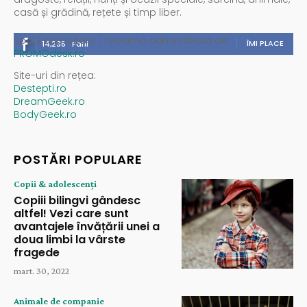
casă și grădină, rețete și timp liber.
Spații publicitare / reclamă administrată de
ÎMI PLACE
14,235
Fani
PROMOdesk.ro
Site-uri din rețea:
Destepti.ro
DreamGeek.ro
BodyGeek.ro
POSTĂRI POPULARE
Copii & adolescenți
Copiii bilingvi gândesc
altfel! Vezi care sunt
avantajele învățării unei a
doua limbi la vârste
fragede
mart. 30, 2022
Animale de companie