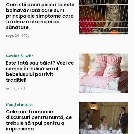
Cum știi dacă pisica ta este
bolnavă? Iată care sunt
principalele simptome care
trădează starea ei de
sănătate
sept. 30, 2021
Sarcină & Bebe
Este fată sau băiat? Vezi ce
semne îți indică sexul
bebelușului potrivit
tradiției!
nov. 1, 2021
Nunți și mirese
Cele mai frumoase
discursuri pentru nuntă, ce
trebuie să spui pentru a
impresiona