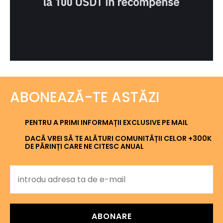
ABONEAZĂ-TE ASTĂZI
PENTRU A PRIMI INFORMAȚII EXCLUSIVE PE MAIL
DACĂ VREI SĂ TE ALĂTURI COMUNITĂȚII CELOR +300K
DE PĂRINȚI CARE NE CITESC ANUAL
ABONARE