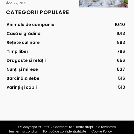
dec. 27, 2021
CATEGORII POPULARE
Animale de companie
1040
Casă și grădină
1013
Rețete culinare
893
Timp liber
796
Dragoste și relații
656
Nunți și mirese
537
Sarcină & Bebe
516
Părinți și copii
513
© Copyright 2011-2024 destepti.ro - Toate drepturile rezervate
Termeni si conditii
Politică de confidențialitate
Cookie Policy