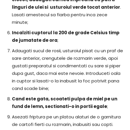
linguri de ulei si usturoiul verde tocat anterior
.
Lasati amestecul sa fiarba pentru inca zece
minute;
Incalziti cuptorul la 200 de grade Celsius timp
de jumatate de ora
;
Adaugati sucul de rosii, usturoiul pisat cu un praf de
sare anterior, crengutele de rozmarin verde, apoi
gustati preparatul si condimentati cu sare si piper
dupa gust, daca mai este nevoie. Introduceti oala
in cuptor si lasati-o la inabusit la foc potrivit pana
cand scade bine;
Cand este gata, scoateti pulpa de miel pe un
fund de lemn, sectionati-o in portii egale
;
Asezati friptura pe un platou alaturi de o garnitura
de cartofi fierti cu rozmarin, inabusiti sau copti.