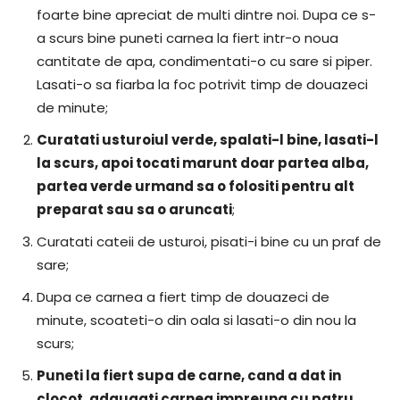
foarte bine apreciat de multi dintre noi. Dupa ce s-
a scurs bine puneti carnea la fiert intr-o noua
cantitate de apa, condimentati-o cu sare si piper.
Lasati-o sa fiarba la foc potrivit timp de douazeci
de minute;
Curatati usturoiul verde, spalati-l bine, lasati-l
la scurs, apoi tocati marunt doar partea alba,
partea verde urmand sa o folositi pentru alt
preparat sau sa o aruncati
;
Curatati cateii de usturoi, pisati-i bine cu un praf de
sare;
Dupa ce carnea a fiert timp de douazeci de
minute, scoateti-o din oala si lasati-o din nou la
scurs;
Puneti la fiert supa de carne, cand a dat in
clocot, adaugati carnea impreuna cu patru