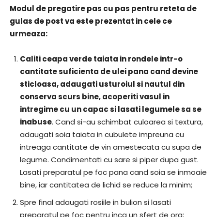
Modul de pregatire pas cu pas pentru reteta de
gulas de post va este prezentat in cele ce
urmeaza:
Caliti ceapa verde taiata in rondele intr-o
cantitate suficienta de ulei pana cand devine
sticloasa, adaugati usturoiul si nautul din
conserva scurs bine, acoperiti vasul in
intregime cu un capac si lasati legumele sa se
inabuse
. Cand si-au schimbat culoarea si textura,
adaugati soia taiata in cubulete impreuna cu
intreaga cantitate de vin amestecata cu supa de
legume. Condimentati cu sare si piper dupa gust.
Lasati preparatul pe foc pana cand soia se inmoaie
bine, iar cantitatea de lichid se reduce la minim;
Spre final adaugati rosiile in bulion si lasati
preparatul pe foc pentru inca un sfert de ora;