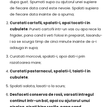
dupa gust. Spumati supa cu ajutorul unei supiere
de fiecare data cand este nevoie. Spalati supiera
de fiecare data inainte de a spuma;
Curatati cartofii, spalati-i, apoi tocati-i in
cubulete
. Puneti cartofii intr-un vas cu apa rece la
frigider, pana cand ii veti folosi in preparat, lasandu-
i sa se scurga timp de cinci minute inainte de a-i
adauga in supa;
Curatati morcovii, spalati-i, apoi dati-i prin
razatoarea mare;
Curatati pastarnacul, spalati-l, taiati-l in
cubulete
;
Spalati salata, lasati-o la scurs;
Desfaceti conserva de rosii, varsati intregul
continut intr-un bol, apoi cu ajutorul unui
pisalog, pisati bine rosiile, pana cand