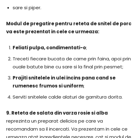
sare si piper.
Modul de pregatire pentru reteta de snitel de porc
va este prezentat in cele ce urmeaza:
Feliati pulpa, condimentati-o
;
Treceti fiecare bucata de carne prin faina, apoi prin
ouale batute bine cu sare si la final prin pesmet;
Prajiti snitelele in ulei incins pana cand se
rumenesc frumos si uniform
;
Serviti snitelele calde alaturi de garnitura dorita.
9.
Reteta de salata din varza rosie si alba
reprezinta un preparat delicios pe care va
recomandam sa il incercati. Va prezentam in cele ce
urmeaza atat ingredientele necesare, cat si modul de