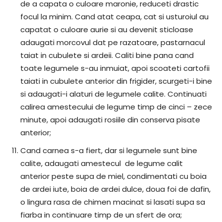
de a capata o culoare maronie, reduceti drastic
focul la minim. Cand atat ceapa, cat si usturoiul au
capatat o culoare aurie si au devenit sticloase
adaugati morcovul dat pe razatoare, pastarnacul
taiat in cubulete si ardeii. Caliti bine pana cand
toate legumele s-au inmuiat, apoi scoateti cartofii
taiati in cubulete anterior din frigider, scurgeti-i bine
si adaugati-i alaturi de legumele calite. Continuati
calirea amestecului de legume timp de cinci – zece
minute, apoi adaugati rosiile din conserva pisate
anterior;
Cand carnea s-a fiert, dar si legumele sunt bine
calite, adaugati amestecul de legume calit
anterior peste supa de miel, condimentati cu boia
de ardei iute, boia de ardei dulce, doua foi de dafin,
o lingura rasa de chimen macinat si lasati supa sa
fiarba in continuare timp de un sfert de ora;