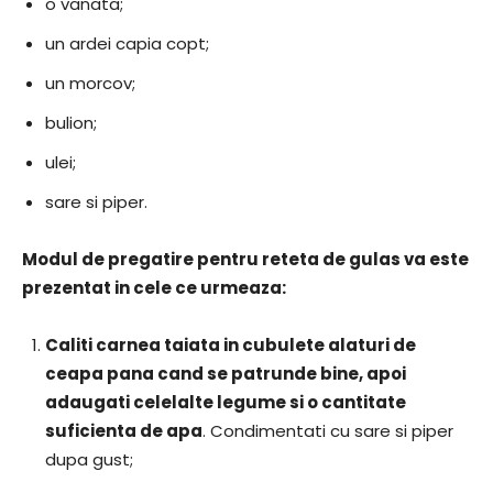
o vanata;
un ardei capia copt;
un morcov;
bulion;
ulei;
sare si piper.
Modul de pregatire pentru reteta de gulas va este
prezentat in cele ce urmeaza:
Caliti carnea taiata in cubulete alaturi de
ceapa pana cand se patrunde bine, apoi
adaugati celelalte legume si o cantitate
suficienta de apa
. Condimentati cu sare si piper
dupa gust;