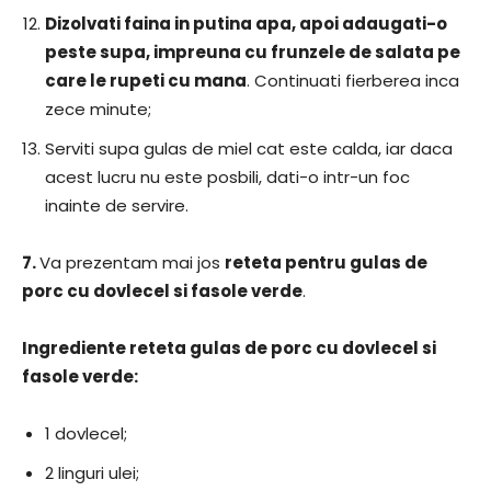
Dizolvati faina in putina apa, apoi adaugati-o
peste supa, impreuna cu frunzele de salata pe
care le rupeti cu mana
. Continuati fierberea inca
zece minute;
Serviti supa gulas de miel cat este calda, iar daca
acest lucru nu este posbili, dati-o intr-un foc
inainte de servire.
7.
Va prezentam mai jos
reteta pentru gulas de
porc cu dovlecel si fasole verde
.
Ingrediente reteta gulas de porc cu dovlecel si
fasole verde:
1 dovlecel;
2 linguri ulei;