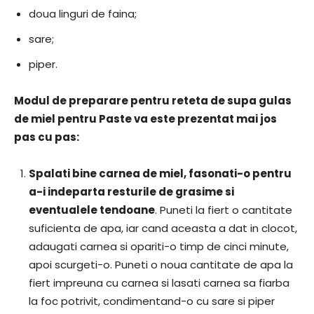
doua linguri de faina;
sare;
piper.
Modul de preparare pentru reteta de supa gulas
de miel pentru Paste va este prezentat mai jos
pas cu pas:
Spalati bine carnea de miel, fasonati-o pentru
a-i indeparta resturile de grasime si
eventualele tendoane
. Puneti la fiert o cantitate
suficienta de apa, iar cand aceasta a dat in clocot,
adaugati carnea si opariti-o timp de cinci minute,
apoi scurgeti-o. Puneti o noua cantitate de apa la
fiert impreuna cu carnea si lasati carnea sa fiarba
la foc potrivit, condimentand-o cu sare si piper