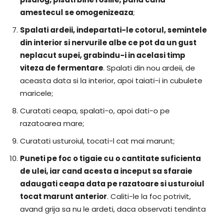
amestecul se omogenizeaza
;
Spalati ardeii, indepartati-le cotorul, semintele
din interior si nervurile albe ce pot da un gust
neplacut supei, grabindu-i in acelasi timp
viteza de fermentare
. Spalati din nou ardeii, de
aceasta data si la interior, apoi taiati-i in cubulete
maricele;
Curatati ceapa, spalati-o, apoi dati-o pe
razatoarea mare;
Curatati usturoiul, tocati-l cat mai marunt;
Puneti pe foc o tigaie cu o cantitate suficienta
de ulei, iar cand acesta a inceput sa sfaraie
adaugati ceapa data pe razatoare si usturoiul
tocat marunt anterior
. Caliti-le la foc potrivit,
avand grija sa nu le ardeti, daca observati tendinta