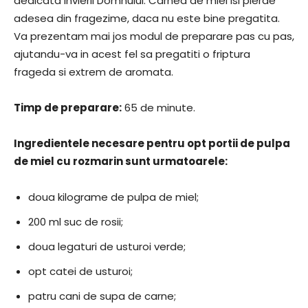
dedicata invierii Domnului. Carnea de miel isi pierde
adesea din fragezime, daca nu este bine pregatita.
Va prezentam mai jos modul de preparare pas cu pas,
ajutandu-va in acest fel sa pregatiti o friptura
frageda si extrem de aromata.
Timp de preparare:
65 de minute.
Ingredientele necesare pentru opt portii de pulpa
de miel cu rozmarin sunt urmatoarele:
doua kilograme de pulpa de miel;
200 ml suc de rosii;
doua legaturi de usturoi verde;
opt catei de usturoi;
patru cani de supa de carne;