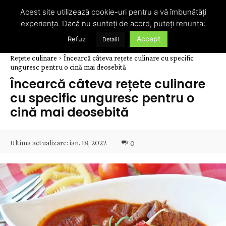
Acest site utilizează cookie-uri pentru a vă îmbunătăți
experiența. Dacă nu sunteți de acord, puteți renunța:
Accept
Refuz
Detalii
Rețete culinare
Încearcă câteva rețete culinare cu specific
unguresc pentru o cină mai deosebită
Încearcă câteva rețete culinare
cu specific unguresc pentru o
cină mai deosebită
Ultima actualizare:
ian. 18, 2022
0