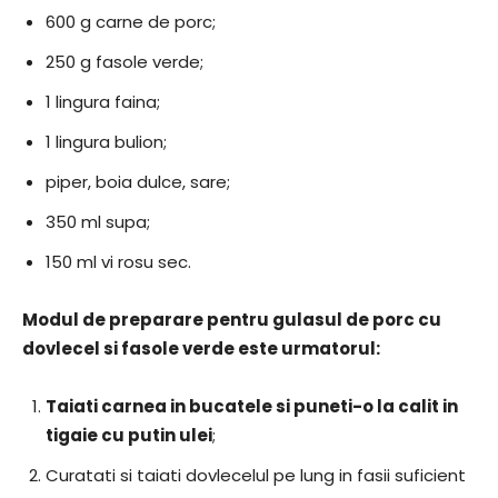
600 g carne de porc;
250 g fasole verde;
1 lingura faina;
1 lingura bulion;
piper, boia dulce, sare;
350 ml supa;
150 ml vi rosu sec.
Modul de preparare pentru gulasul de porc cu
dovlecel si fasole verde este urmatorul:
Taiati carnea in bucatele si puneti-o la calit in
tigaie cu putin ulei
;
Curatati si taiati dovlecelul pe lung in fasii suficient