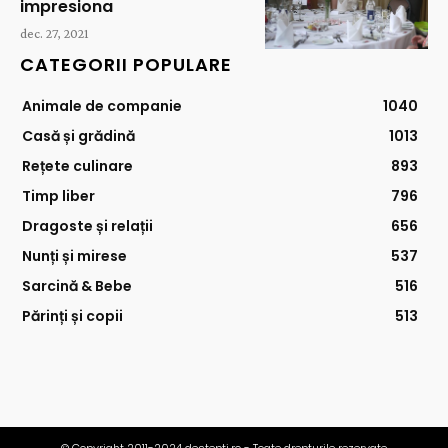
impresiona
dec. 27, 2021
CATEGORII POPULARE
Animale de companie
1040
Casă și grădină
1013
Rețete culinare
893
Timp liber
796
Dragoste și relații
656
Nunți și mirese
537
Sarcină & Bebe
516
Părinți și copii
513
© Copyright 2011-2024 destepti.ro - Toate drepturile rezervate