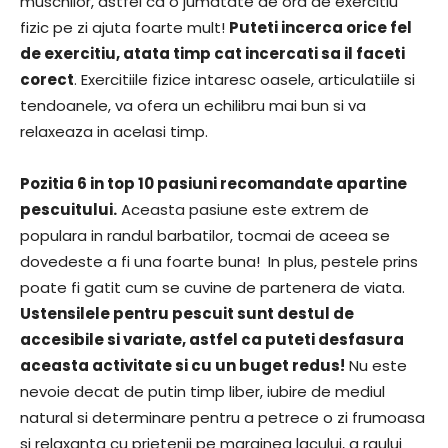
muschilor, astfel ca o jumatate de ora de exercitiu
fizic pe zi ajuta foarte mult!
Puteti incerca orice fel
de exercitiu, atata timp cat incercati sa il faceti
corect
. Exercitiile fizice intaresc oasele, articulatiile si
tendoanele, va ofera un echilibru mai bun si va
relaxeaza in acelasi timp.
Pozitia 6 in top 10 pasiuni recomandate apartine
pescuitului.
Aceasta pasiune este extrem de
populara in randul barbatilor, tocmai de aceea se
dovedeste a fi una foarte buna! In plus, pestele prins
poate fi gatit cum se cuvine de partenera de viata.
Ustensilele pentru pescuit sunt destul de
accesibile si variate, astfel ca puteti desfasura
aceasta activitate si cu un buget redus!
Nu este
nevoie decat de putin timp liber, iubire de mediul
natural si determinare pentru a petrece o zi frumoasa
si relaxanta cu prietenii pe marginea lacului, a raului