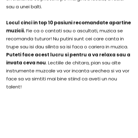
sau a unei balti.
Locul cinci in top 10 pasiuni recomandate apartine
muzicii.
Fie ca o cantati sau o ascultati, muzica se
recomanda tuturor! Nu putini sunt cei care canta in
trupe sau isi dau silinta sa isi faca o cariera in muzica.
Puteti face acest lucru si pentru a va relaxa sau a
invata ceva nou
. Lectiile de chitara, pian sau alte
instrumente muzcale va vor incanta urechea si va vor
face sa va simtiti mai bine stiind ca aveti un nou
talent!