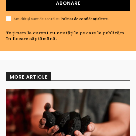
ABONARE
Am citit și sunt de acord cu
Politica de confidențialitate
.
Te ținem la curent cu noutățile pe care le publicăm
în fiecare săptămână.
MORE ARTICLE