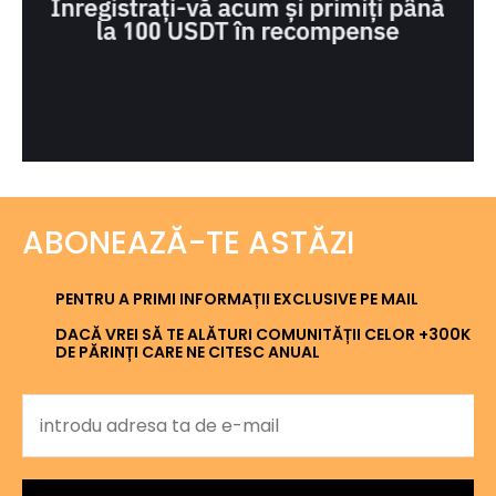
ABONEAZĂ-TE ASTĂZI
PENTRU A PRIMI INFORMAȚII EXCLUSIVE PE MAIL
DACĂ VREI SĂ TE ALĂTURI COMUNITĂȚII CELOR +300K
DE PĂRINȚI CARE NE CITESC ANUAL