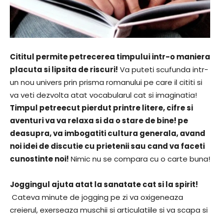
Cititul permite petrecerea timpului intr-o maniera
placuta si lipsita de riscuri!
Va puteti scufunda intr-
un nou univers prin prisma romanului pe care il cititi si
va veti dezvolta atat vocabularul cat si imaginatia!
Timpul petreecut pierdut printre litere, cifre si
aventuri va va relaxa si da o stare de bine! pe
deasupra, va imbogatiti cultura generala, avand
noi idei de discutie cu prietenii sau cand va faceti
cunostinte noi!
Nimic nu se compara cu o carte buna!
Joggingul ajuta atat la sanatate cat si la spirit!
Cateva minute de jogging pe zi va oxigeneaza
creierul, exerseaza muschii si articulatiile si va scapa si