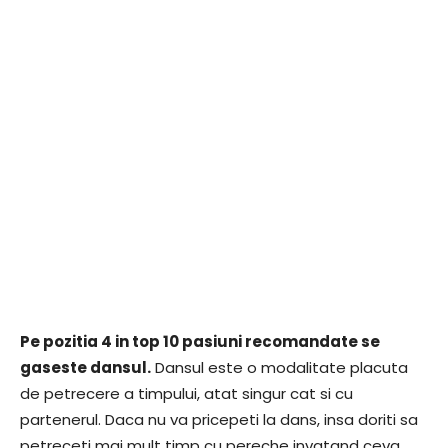
Pe pozitia 4 in top 10 pasiuni recomandate se
gaseste dansul.
Dansul este o modalitate placuta
de petrecere a timpului, atat singur cat si cu
partenerul. Daca nu va pricepeti la dans, insa doriti sa
petreceti mai mult timp cu pereche invatand ceva