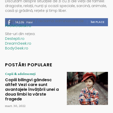
Discutăm despre situațiile de zi cu zi ale vieții de familie:
dragoste, relații, nunți și ocazii speciale, sarcină, animale,
casă și grădină, rețete și timp liber.
Spații publicitare / reclamă administrată de
ÎMI PLACE
14,235
Fani
PROMOdesk.ro
Site-uri din rețea:
Destepti.ro
DreamGeek.ro
BodyGeek.ro
POSTĂRI POPULARE
Copii & adolescenți
Copiii bilingvi gândesc
altfel! Vezi care sunt
avantajele învățării unei a
doua limbi la vârste
fragede
mart. 30, 2022