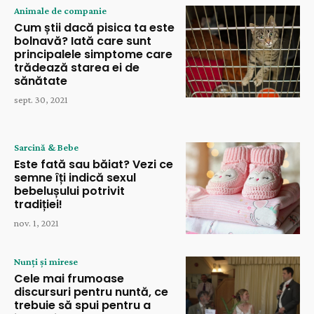
Animale de companie
Cum știi dacă pisica ta este
bolnavă? Iată care sunt
principalele simptome care
trădează starea ei de
sănătate
sept. 30, 2021
Sarcină & Bebe
Este fată sau băiat? Vezi ce
semne îți indică sexul
bebelușului potrivit
tradiției!
nov. 1, 2021
Nunți și mirese
Cele mai frumoase
discursuri pentru nuntă, ce
trebuie să spui pentru a