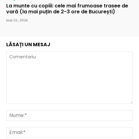
La munte cu copiii: cele mai frumoase trasee de
vară (la mai puțin de 2-3 ore de București)
mai 25, 2026
LĂSAȚI UN MESAJ
Comentariu:
Nu
Ema