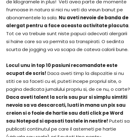
de kilogramele in plus! Veti avea parte de momente
frumoase in natura si nici nu veti da vreun banut pe
abonamentele la sala.
Nu aveti nevoie de banda de
alergat pentru a face aceasta activitate placuta
.
Tot ce va trebuie sunt niste papuci adecvati alergarii
si haine care sa va permita sa transpirati. O sedinta
scurta de jogging va va scapa de cateva calorii bune.
Locul unu in top 10 pasiuni recomandate este
ocupat de scris!
Daca aveti timp la dispozitie si nu
stiti ce sa faceti cu el, puteti incepe propriul site, o
pagina dedicata jurnalului propriu si, de ce nu, o carte?
Daca aveti talent la scris sau pur si simplu simtiti
nevoia sa va descarcati, luati in mana un pix sau
creion si o foaie de hartie sau dati click pe Word
sau Notepad si apasati tastele in nestire!
Puteti sa
publicati continutul pe care il asterneti pe hartie
(virtuala sau reala) ori il puteti tine pentru