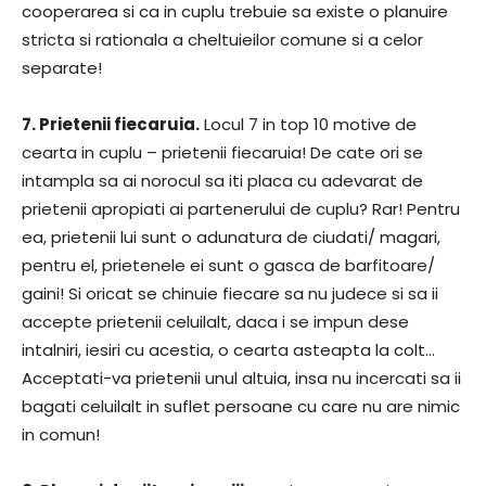
cooperarea si ca in cuplu trebuie sa existe o planuire
stricta si rationala a cheltuieilor comune si a celor
separate!
7. Prietenii fiecaruia.
Locul 7 in top 10 motive de
cearta in cuplu – prietenii fiecaruia! De cate ori se
intampla sa ai norocul sa iti placa cu adevarat de
prietenii apropiati ai partenerului de cuplu? Rar! Pentru
ea, prietenii lui sunt o adunatura de ciudati/ magari,
pentru el, prietenele ei sunt o gasca de barfitoare/
gaini! Si oricat se chinuie fiecare sa nu judece si sa ii
accepte prietenii celuilalt, daca i se impun dese
intalniri, iesiri cu acestia, o cearta asteapta la colt…
Acceptati-va prietenii unul altuia, insa nu incercati sa ii
bagati celuilalt in suflet persoane cu care nu are nimic
in comun!