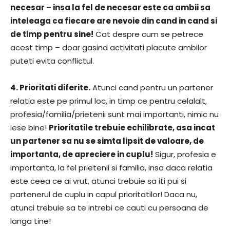
necesar – insa la fel de necesar este ca ambii sa
inteleaga ca fiecare are nevoie din cand in cand si
de timp pentru sine!
Cat despre cum se petrece
acest timp – doar gasind activitati placute ambilor
puteti evita conflictul.
4. Prioritati diferite.
Atunci cand pentru un partener
relatia este pe primul loc, in timp ce pentru celalalt,
profesia/familia/prietenii sunt mai importanti, nimic nu
iese bine!
Prioritatile trebuie echilibrate, asa incat
un partener sa nu se simta lipsit de valoare, de
importanta, de apreciere in cuplu!
Sigur, profesia e
importanta, la fel prietenii si familia, insa daca relatia
este ceea ce ai vrut, atunci trebuie sa iti pui si
partenerul de cuplu in capul prioritatilor! Daca nu,
atunci trebuie sa te intrebi ce cauti cu persoana de
langa tine!