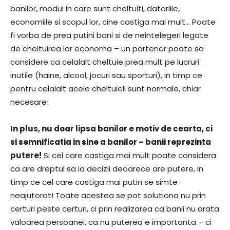
banilor, modul in care sunt cheltuiti, datoriile,
economiile si scopul lor, cine castiga mai mult… Poate
fi vorba de prea putini bani si de neintelegeri legate
de cheltuirea lor economa – un partener poate sa
considere ca celalalt cheltuie prea mult pe lucruri
inutile (haine, alcool, jocuri sau sporturi), in timp ce
pentru celalalt acele cheltuieli sunt normale, chiar
necesare!
In plus, nu doar lipsa banilor e motiv de cearta, ci
si semnificatia in sine a banilor – banii reprezinta
putere!
Si cel care castiga mai mult poate considera
ca are dreptul sa ia decizii deoarece are putere, in
timp ce cel care castiga mai putin se simte
neajutorat! Toate acestea se pot solutiona nu prin
certuri peste certuri, ci prin realizarea ca banii nu arata
valoarea persoanei, ca nu puterea e importanta – ci