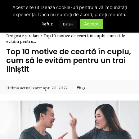
Acest site utilizează cookie-uri pentru a vă îmbunătăți
experiența. Dacă nu sunteți de acord, puteți renunța:
Accept
Refuz
Detalii
Dragoste și relații
Top 10 motive de ceartă în cuplu, cum să le
evităm pentru...
Top 10 motive de ceartă în cuplu,
cum să le evităm pentru un trai
liniștit
Ultima actualizare:
apr. 20, 2022
0