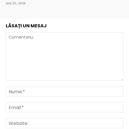
mai 25, 2026
LĂSAȚI UN MESAJ
Comentariu:
Nu
Ema
Web