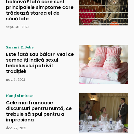
bolnavă? Iată care sunt
principalele simptome care
trădează starea ei de
sănătate
sept. 30, 2021
Sarcină & Bebe
Este fată sau băiat? Vezi ce
semne îți indică sexul
bebelușului potrivit
tradiției!
nov. 1, 2021
Nunți și mirese
Cele mai frumoase
discursuri pentru nuntă, ce
trebuie să spui pentru a
impresiona
dec. 27, 2021