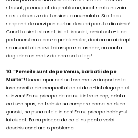
stresat, preocupat de probleme, incat simte nevoia
sa se elibereze de tensiunea acumulata. Si o face
scapand de nervi prin certuri deseori pornite din nimic!
Cand te simti stresat, iritat, irascibil, aminteste-ti ca
partenerul nu e cauza problemelor, deci ca nu ai drept
sa arunci toti nervii tai asupra sa; asadar, nu cauta
degeaba un motiv de care sa te legi!
10. “Femeile sunt de pe Venus, barbatii de pe
Marte”!
Uneori, apar certuri fara motive importante,
insa pornite din incapacitatea ei de a-l intelege pe el
si invers! Ea nu pricepe de ce nu ii intra in cap, odata
ce i s-a spus, ca trebuie sa cumpere carne, sa duca
gunoiul, sa puna rufele in cos! Ea nu pricepe hobby-ul
lui ciudat. Ea nu pricepe de ce el nu poate vorbi
deschis cand are o problema.