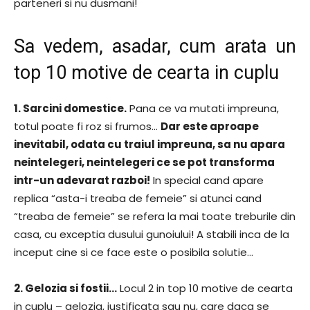
parteneri si nu dusmani!
Sa vedem, asadar, cum arata un
top 10 motive de cearta in cuplu
1. Sarcini domestice.
Pana ce va mutati impreuna,
totul poate fi roz si frumos…
Dar este aproape
inevitabil, odata cu traiul impreuna, sa nu apara
neintelegeri, neintelegeri ce se pot transforma
intr-un adevarat razboi!
In special cand apare
replica “asta-i treaba de femeie” si atunci cand
“treaba de femeie” se refera la mai toate treburile din
casa, cu exceptia dusului gunoiului! A stabili inca de la
inceput cine si ce face este o posibila solutie…
2. Gelozia si fostii…
Locul 2 in top 10 motive de cearta
in cuplu – gelozia, justificata sau nu, care daca se