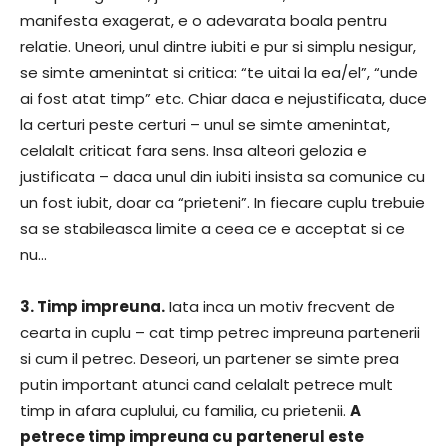
manifesta exagerat, e o adevarata boala pentru
relatie. Uneori, unul dintre iubiti e pur si simplu nesigur,
se simte amenintat si critica: “te uitai la ea/el”, “unde
ai fost atat timp” etc. Chiar daca e nejustificata, duce
la certuri peste certuri – unul se simte amenintat,
celalalt criticat fara sens. Insa alteori gelozia e
justificata – daca unul din iubiti insista sa comunice cu
un fost iubit, doar ca “prieteni”. In fiecare cuplu trebuie
sa se stabileasca limite a ceea ce e acceptat si ce
nu…
3. Timp impreuna.
Iata inca un motiv frecvent de
cearta in cuplu – cat timp petrec impreuna partenerii
si cum il petrec. Deseori, un partener se simte prea
putin important atunci cand celalalt petrece mult
timp in afara cuplului, cu familia, cu prietenii.
A
petrece timp impreuna cu partenerul este