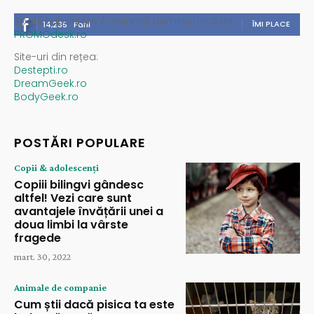
Spații publicitare / reclamă administrată de
ÎMI PLACE
14,235
Fani
PROMOdesk.ro
Site-uri din rețea:
Destepti.ro
DreamGeek.ro
BodyGeek.ro
POSTĂRI POPULARE
Copii & adolescenți
Copiii bilingvi gândesc
altfel! Vezi care sunt
avantajele învățării unei a
doua limbi la vârste
fragede
mart. 30, 2022
Animale de companie
Cum știi dacă pisica ta este