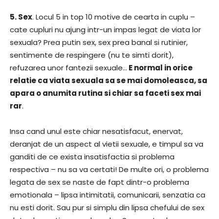
5. Sex
. Locul 5 in top 10 motive de cearta in cuplu –
cate cupluri nu ajung intr-un impas legat de viata lor
sexuala? Prea putin sex, sex prea banal si rutinier,
sentimente de respingere (nu te simti dorit),
refuzarea unor fantezii sexuale…
E normal in orice
relatie ca viata sexuala sa se mai domoleasca, sa
apara o anumita rutina si chiar sa faceti sex mai
rar
.
Insa cand unul este chiar nesatisfacut, enervat,
deranjat de un aspect al vietii sexuale, e timpul sa va
ganditi de ce exista insatisfactia si problema
respectiva – nu sa va certati! De multe ori, o problema
legata de sex se naste de fapt dintr-o problema
emotionala – lipsa intimitatii, comunicarii, senzatia ca
nu esti dorit. Sau pur si simplu din lipsa chefului de sex