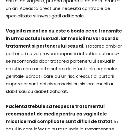
astfel de vaginite, putand aparea si de patru ori intr-
un an. Aceasta afectiune necesita controale de
specialitate si investigatii aditionale.
Vaginita micotica nu este o boala ce se transmite
in urma actului sexual, iar medicii nu vor acorda
tratament si partenerului sexual
. Tratarea ambilor
parteneri nu va preveni reaparitia infectiei, putandu-
se recomanda doar tratarea partenerului sexual in
cazul in care acesta sufera de infectii ale organelor
genitale. Barbatii care au un risc crescut al purtarii
ciupercilor sunt cei circumscrisi cu sistem imunitar
slabit sau cu diabet zaharat.
Pacienta trebuie sa respecte tratamentul
recomandat de medic pentru ca vaginitele
micotice mai complicate sunt dificil de tratat
. In
cazul in care infectia nu raspunde la tratament se