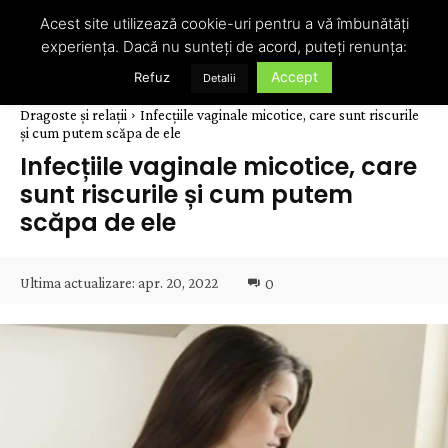
Acest site utilizează cookie-uri pentru a vă îmbunătăți
experiența. Dacă nu sunteți de acord, puteți renunța:
Accept
Refuz
Detalii
Dragoste și relații
Infecțiile vaginale micotice, care sunt riscurile
și cum putem scăpa de ele
Infecțiile vaginale micotice, care
sunt riscurile și cum putem
scăpa de ele
Ultima actualizare:
apr. 20, 2022
0