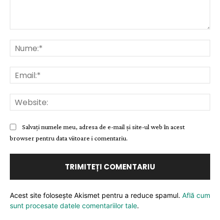
Comentariu:
Nu
Ema
Web
Salvați numele meu, adresa de e-mail și site-ul web în acest
browser pentru data viitoare i comentariu.
Acest site folosește Akismet pentru a reduce spamul.
Află cum
sunt procesate datele comentariilor tale
.