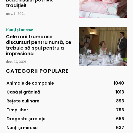
tradiției!
nov. 1, 2021
Nunți și mirese
Cele mai frumoase
discursuri pentru nuntă, ce
trebuie să spui pentru a
impresiona
dec. 27, 2021
CATEGORII POPULARE
Animale de companie
1040
Casă și grădină
1013
Rețete culinare
893
Timp liber
796
Dragoste și relații
656
Nunți și mirese
537