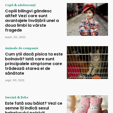
Copii & adolescenți
Copiii bilingvi gândesc
altfel! Vezi care sunt
avantajele învățării unei a
doua limbi la vârste
fragede
mart. 30, 2022
Animale de companie
Cum știi dacă pisica ta este
bolnavă? Iată care sunt
principalele simptome care
trădează starea ei de
sănătate
sept. 30, 2021
Sarcină & Bebe
Este fată sau băiat? Vezi ce
semne îți indică sexul
bebelușului potrivit