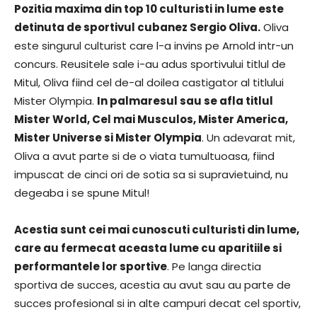
Pozitia maxima din top 10 culturisti in lume este
detinuta de sportivul cubanez Sergio Oliva.
Oliva
este singurul culturist care l-a invins pe Arnold intr-un
concurs. Reusitele sale i-au adus sportivului titlul de
Mitul, Oliva fiind cel de-al doilea castigator al titlului
Mister Olympia.
In palmaresul sau se afla titlul
Mister World, Cel mai Musculos, Mister America,
Mister Universe si Mister Olympia
. Un adevarat mit,
Oliva a avut parte si de o viata tumultuoasa, fiind
impuscat de cinci ori de sotia sa si supravietuind, nu
degeaba i se spune Mitul!
Acestia sunt cei mai cunoscuti culturisti din lume,
care au fermecat aceasta lume cu aparitiile si
performantele lor sportive
. Pe langa directia
sportiva de succes, acestia au avut sau au parte de
succes profesional si in alte campuri decat cel sportiv,