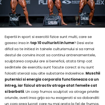
Expertii in sport si exercitii fizice sunt multi, care se
gasesc insa in
top 10 culturisti in lume
? Desi este
dificil sa te initiezi in tainele culturismului si sa ramai
destul de convins incat sa continui antrenamentele,
sculptarea corpului are si beneficii, atata timp cat
sedintele de exercitiu sunt facute corect si nu sunt
folositi steroizi sau alte substante indoielnice.
Muschii
puternici si energia corporala functioneaza ca un
intreg, iar fizicul atractiv atrage atat femeile cat
si barbatii
. Un corp frumos sculptat va atrage privirile
oriunde, aveti insa grija sa nu exagerati si sa dobanditi
un corp prea lucrat care nu mai arata la fel de frumos.