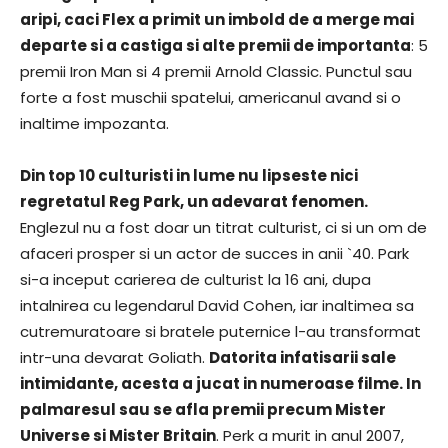
aripi, caci Flex a primit un imbold de a merge mai
departe si a castiga si alte premii de importanta
: 5
premii Iron Man si 4 premii Arnold Classic. Punctul sau
forte a fost muschii spatelui, americanul avand si o
inaltime impozanta.
Din top 10 culturisti in lume nu lipseste nici
regretatul Reg Park, un adevarat fenomen.
Englezul nu a fost doar un titrat culturist, ci si un om de
afaceri prosper si un actor de succes in anii `40. Park
si-a inceput carierea de culturist la 16 ani, dupa
intalnirea cu legendarul David Cohen, iar inaltimea sa
cutremuratoare si bratele puternice l-au transformat
intr-una devarat Goliath.
Datorita infatisarii sale
intimidante, acesta a jucat in numeroase filme. In
palmaresul sau se afla premii precum Mister
Universe si Mister Britain
. Perk a murit in anul 2007,