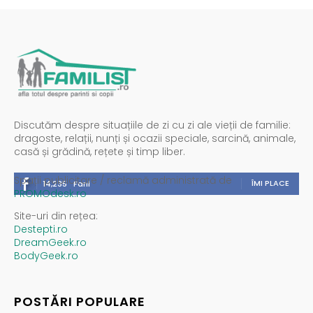
Discutăm despre situațiile de zi cu zi ale vieții de familie:
dragoste, relații, nunți și ocazii speciale, sarcină, animale,
casă și grădină, rețete și timp liber.
Spații publicitare / reclamă administrată de
ÎMI PLACE
14,235
Fani
PROMOdesk.ro
Site-uri din rețea:
Destepti.ro
DreamGeek.ro
BodyGeek.ro
POSTĂRI POPULARE