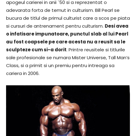
apogeul carierei in anii `50 si a reprezentat o
adevarata forta de temut in culturism. Bill Pearl se
bucura de titlul de primul culturist care a scos pe piata
si cursuri de antrenament pentru culturism.
Desi avea
o infatisare impunatoare, punctul slab al lui Pearl
au fost coapsele pe care acesta nu a reusit sa le
sculpteze cum si-a dorit
. Printre reusitele si titlurile
sale profesionale se numara Mister Universe, Tall Man’s
Class, si a primit si un premiu pentru intreaga sa
cariera in 2006.