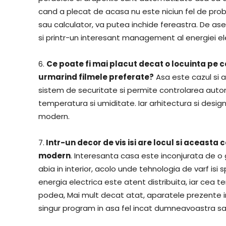
cand a plecat de acasa nu este niciun fel de prob
sau calculator, va putea inchide fereastra. De a
si printr-un interesant management al energiei el
6.
Ce poate fi mai placut decat o locuinta pe c
urmarind filmele preferate?
Asa este cazul si a
sistem de securitate si permite controlarea automa
temperatura si umiditate. Iar arhitectura si design
modern.
7.
Intr-un decor de vis isi are locul si aceasta
modern
. Interesanta casa este inconjurata de o g
abia in interior, acolo unde tehnologia de varf is
energia electrica este atent distribuita, iar cea 
podea, Mai mult decat atat, aparatele prezente in 
singur program in asa fel incat dumneavoastra sa