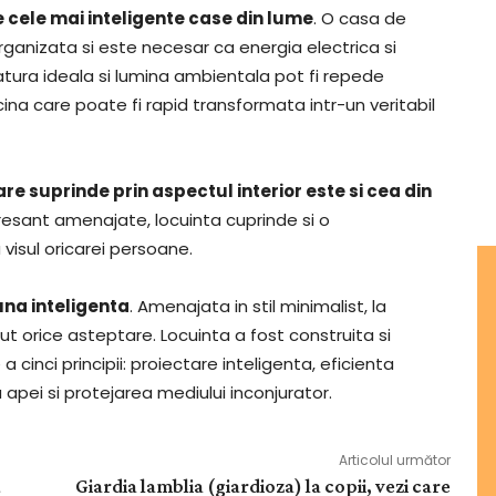
e cele mai inteligente case din lume
. O casa de
ganizata si este necesar ca energia electrica si
atura ideala si lumina ambientala pot fi repede
piscina care poate fi rapid transformata intr-un veritabil
e suprinde prin aspectul interior este si cea din
resant amenajate, locuinta cuprinde si o
isul oricarei persoane.
na inteligenta
. Amenajata in stil minimalist, la
ut orice asteptare. Locuinta a fost construita si
 cinci principii: proiectare inteligenta, eficienta
 apei si protejarea mediului inconjurator.
Articolul următor
ă
Giardia lamblia (giardioza) la copii, vezi care