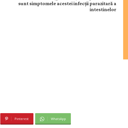
sunt simptomele acestei infecții parazitară a
intestinelor
Pinterest
WhatsApp