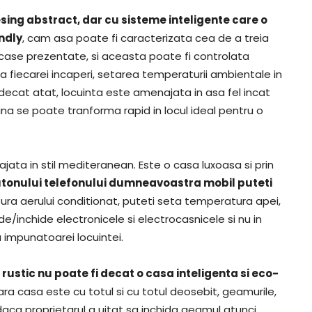
sing abstract, dar cu sisteme inteligente care o
endly
, cam asa poate fi caracterizata cea de a treia
ei case prezentate, si aceasta poate fi controlata
 fiecarei incaperi, setarea temperaturii ambientale in
decat atat, locuinta este amenajata in asa fel incat
cina se poate tranforma rapid in locul ideal pentru o
ata in stil mediteranean. Este o casa luxoasa si prin
tonului telefonului dumneavoastra mobil puteti
ura aerului conditionat, puteti seta temperatura apei,
de/inchide electronicele si electrocasnicele si nu in
 impunatoarei locuintei.
l rustic nu poate fi decat o casa inteligenta si eco-
ara casa este cu totul si cu totul deosebit, geamurile,
daca proprietarul a uitat sa inchida geamul atunci