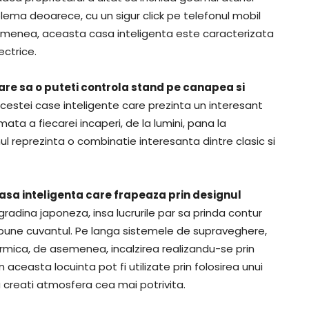
lema deoarece, cu un sigur click pe telefonul mobil
semenea, aceasta casa inteligenta este caracterizata
ectrice.
are sa o puteti controla stand pe canapea si
cestei case inteligente care prezinta un interesant
ta a fiecarei incaperi, de la lumini, pana la
ul reprezinta o combinatie interesanta dintre clasic si
 casa inteligenta care frapeaza prin designul
radina japoneza, insa lucrurile par sa prinda contur
i spune cuvantul. Pe langa sistemele de supraveghere,
termica, de asemenea, incalzirea realizandu-se prin
aceasta locuinta pot fi utilizate prin folosirea unui
 creati atmosfera cea mai potrivita.