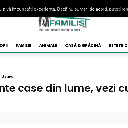
ru a vă îmbunătăți experiența. Dacă nu sunteți de acord, puteți re
OPII
FAMILIE
ANIMALE
CASĂ & GRĂDINĂ
REȚETE C
isteme...
ente case din lume, vezi 