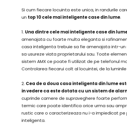
Si cum fiecare locuinta este unica, in randurile 
un
top 10 cele mai inteligente case din lume
.
1.
Una dintre cele mai inteligente case din lume 
amenajata cu foarte multa eleganta si rafinamen
casa inteligenta trebuie sa fie amenajata intr-u
sa usureze viata proprietarului sau. Toate element
sistem AMX ce poate fi utilizat de pe telefonul m
Controlarea fiecarui colt al locuintei, de la luminil
2.
Cea de a doua casa inteligenta din lume est
in vedere ca este dotata cu un sistem de ala
cuprinde camere de supraveghere foarte performa
termic care poate identifica orice urma sau ampre
rustic care o caracterizeaza nu i-a impiedicat pe 
inteligenta.