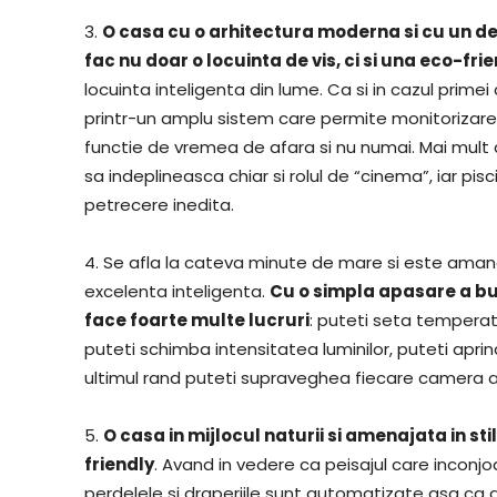
3.
O casa cu o arhitectura moderna si cu un de
fac nu doar o locuinta de vis, ci si una eco-fri
locuinta inteligenta din lume. Ca si in cazul prim
printr-un amplu sistem care permite monitorizarea
functie de vremea de afara si nu numai. Mai mult 
sa indeplineasca chiar si rolul de “cinema”, iar pis
petrecere inedita.
4. Se afla la cateva minute de mare si este amanaj
excelenta inteligenta.
Cu o simpla apasare a bu
face foarte multe lucruri
: puteti seta temperat
puteti schimba intensitatea luminilor, puteti aprin
ultimul rand puteti supraveghea fiecare camera a
5.
O casa in mijlocul naturii si amenajata in sti
friendly
. Avand in vedere ca peisajul care inconjo
perdelele si draperiile sunt automatizate asa ca 