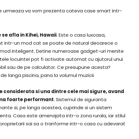
care urmeaza va vom prezenta cateva case smart intr-
se afla in Kihei, Hawaii
. Este o casa luxoasa,
t intr-un mod cat se poate de natural deoarece o
n mod inteligent. Detine numeroase gadget-uri menite
ele locuintei pot fi activate automat cu ajutorul unui
obil sau de pe calculator. Ce presupune acesta?
e de langa piscina, pana la volumul muzicii.
e considerata si una dintre cele mai sigure, avand
rma foarte performant
. Sistemul de siguranta
nte si, pe langa acestea, cuprinde si un sistem
nta. Casa este amenajata intr-o zona rurala, iar stilul
proprietarii sai sa o tranforme intr-o casa cu adevarat