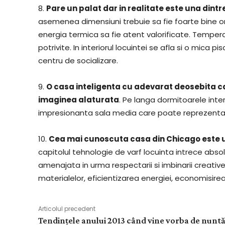
8.
Pare un palat dar in realitate este una dintr
asemenea dimensiuni trebuie sa fie foarte bine or
energia termica sa fie atent valorificate. Temper
potrivite. In interiorul locuintei se afla si o mica 
centru de socializare.
9.
O casa inteligenta cu adevarat deosebita car
imaginea alaturata
. Pe langa dormitoarele inte
impresionanta sala media care poate reprezenta v
10.
Cea mai cunoscuta casa din Chicago este u
capitolul tehnologie de varf locuinta intrece absol
amenajata in urma respectarii si imbinarii creative a
materialelor, eficientizarea energiei, economisirea
Articolul precedent
Tendințele anului 2013 când vine vorba de nunt