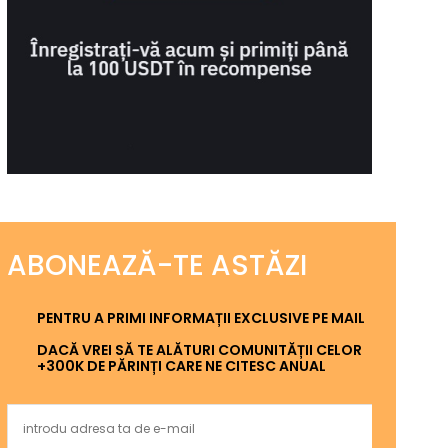
ABONEAZĂ-TE ASTĂZI
PENTRU A PRIMI INFORMAȚII EXCLUSIVE PE MAIL
DACĂ VREI SĂ TE ALĂTURI COMUNITĂȚII CELOR
+300K DE PĂRINȚI CARE NE CITESC ANUAL