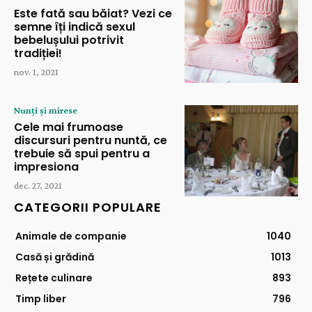
Este fată sau băiat? Vezi ce
semne îți indică sexul
bebelușului potrivit
tradiției!
nov. 1, 2021
Nunți și mirese
Cele mai frumoase
discursuri pentru nuntă, ce
trebuie să spui pentru a
impresiona
dec. 27, 2021
CATEGORII POPULARE
Animale de companie
1040
Casă și grădină
1013
Rețete culinare
893
Timp liber
796