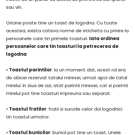
sau vin.
Oricine poate tine un toast de logodna. Cu toate
acestea, exista cateva norme de eticheta cu privire la
persoanele care tin primele toasturi.
Iata ordinea
persoanelor care tin toasturi la petrecerea de
logodna
:
•
Toastul parintilor
: la un moment dat, acest rol era
de obicei rezervat tatalui miresei, urmat apoi de tatal
mirelui. In ziua de azi, atat parintii miresei, cat si parintii
mirelui pot tine toasturi impreuna sau separat.
•
Toastul fratilor
: fratii si surorile celor doi logodnici
tin toastul urmator.
•
Toastul bunicilor
: bunicii pot tine un toast. Unele