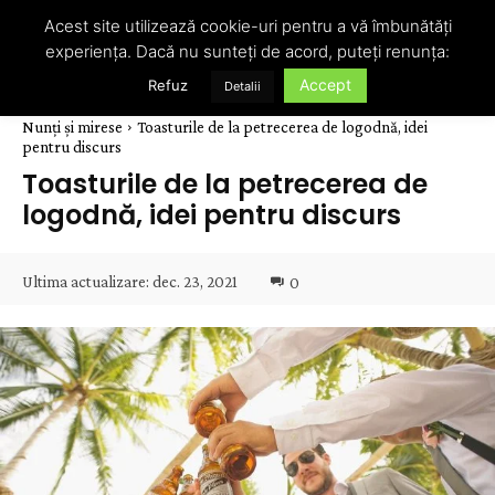
Acest site utilizează cookie-uri pentru a vă îmbunătăți
experiența. Dacă nu sunteți de acord, puteți renunța:
Accept
Refuz
Detalii
Nunți și mirese
Toasturile de la petrecerea de logodnă, idei
pentru discurs
Toasturile de la petrecerea de
logodnă, idei pentru discurs
Ultima actualizare:
dec. 23, 2021
0