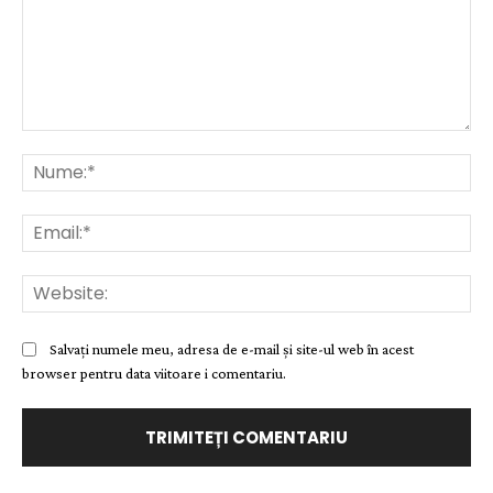
Comentariu:
Nu
Ema
Web
Salvați numele meu, adresa de e-mail și site-ul web în acest
browser pentru data viitoare i comentariu.