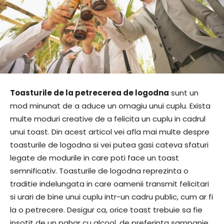
Toasturile de la petrecerea de logodna
sunt un
mod minunat de a aduce un omagiu unui cuplu. Exista
multe moduri creative de a felicita un cuplu in cadrul
unui toast. Din acest articol vei afla mai multe despre
toasturile de logodna si vei putea gasi cateva sfaturi
legate de modurile in care poti face un toast
semnificativ. Toasturile de logodna reprezinta o
traditie indelungata in care oamenii transmit felicitari
si urari de bine unui cuplu intr-un cadru public, cum ar fi
la o petrecere. Desigur ca, orice toast trebuie sa fie
insotit de un pahar cu alcool, de preferinta sampanie