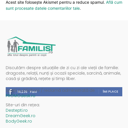
Acest site folosește Akismet pentru a reduce spamul.
Află cum
sunt procesate datele comentariilor tale
.
Discutăm despre situațiile de zi cu zi ale vieții de familie:
dragoste, relații, nunți și ocazii speciale, sarcină, animale,
casă și grădină, rețete și timp liber.
Spații publicitare / reclamă administrată de
ÎMI PLACE
14,235
Fani
PROMOdesk.ro
Site-uri din rețea:
Destepti.ro
DreamGeek.ro
BodyGeek.ro