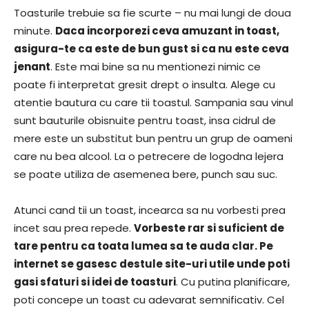
Toasturile trebuie sa fie scurte – nu mai lungi de doua
minute.
Daca incorporezi ceva amuzant in toast,
asigura-te ca este de bun gust si ca nu este ceva
jenant
. Este mai bine sa nu mentionezi nimic ce
poate fi interpretat gresit drept o insulta. Alege cu
atentie bautura cu care tii toastul. Sampania sau vinul
sunt bauturile obisnuite pentru toast, insa cidrul de
mere este un substitut bun pentru un grup de oameni
care nu bea alcool. La o petrecere de logodna lejera
se poate utiliza de asemenea bere, punch sau suc.
Atunci cand tii un toast, incearca sa nu vorbesti prea
incet sau prea repede.
Vorbeste rar si suficient de
tare pentru ca toata lumea sa te auda clar. Pe
internet se gasesc destule site-uri utile unde poti
gasi sfaturi si idei de toasturi
. Cu putina planificare,
poti concepe un toast cu adevarat semnificativ. Cel