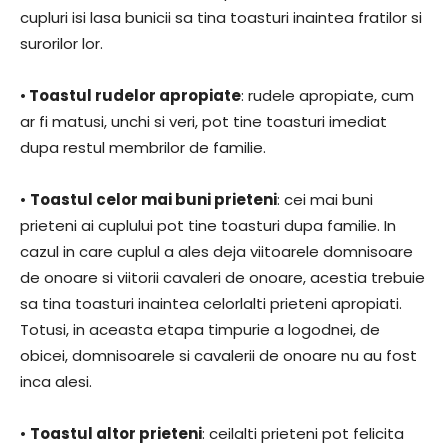
cupluri isi lasa bunicii sa tina toasturi inaintea fratilor si
surorilor lor.
•
Toastul rudelor apropiate
: rudele apropiate, cum
ar fi matusi, unchi si veri, pot tine toasturi imediat
dupa restul membrilor de familie.
•
Toastul celor mai buni prieteni
: cei mai buni
prieteni ai cuplului pot tine toasturi dupa familie. In
cazul in care cuplul a ales deja viitoarele domnisoare
de onoare si viitorii cavaleri de onoare, acestia trebuie
sa tina toasturi inaintea celorlalti prieteni apropiati.
Totusi, in aceasta etapa timpurie a logodnei, de
obicei, domnisoarele si cavalerii de onoare nu au fost
inca alesi.
•
Toastul altor prieteni
: ceilalti prieteni pot felicita