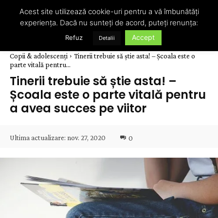
Acest site utilizează cookie-uri pentru a vă îmbunătăți
experiența. Dacă nu sunteți de acord, puteți renunța:
Accept
Refuz
Detalii
Copii & adolescenți
Tinerii trebuie să știe asta! – Școala este o
parte vitală pentru...
Tinerii trebuie să știe asta! –
Școala este o parte vitală pentru
a avea succes pe viitor
Ultima actualizare:
nov. 27, 2020
0