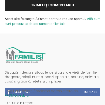
Acest site folosește Akismet pentru a reduce spamul.
Află cum
sunt procesate datele comentariilor tale
.
Discutăm despre situațiile de zi cu zi ale vieții de familie:
dragoste, relații, nunți și ocazii speciale, sarcină, animale,
casă și grădină, rețete și timp liber.
Spații publicitare / reclamă administrată de
ÎMI PLACE
14,235
Fani
PROMOdesk.ro
Site-uri din rețea: