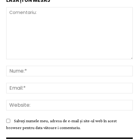
LĂSAȚI UN MESAJ
Comentariu:
Nu
Ema
Web
Salvați numele meu, adresa de e-mail și site-ul web în acest
browser pentru data viitoare i comentariu.