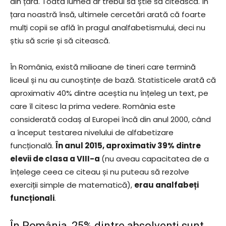
din țară. Toată lumea ar trebui să știe să citească. În
țara noastră însă, ultimele cercetări arată că foarte
mulți copii se află în pragul analfabetismului, deci nu
știu să scrie și să citească.
În România, există milioane de tineri care termină
liceul și nu au cunoștințe de bază. Statisticele arată că
aproximativ 40% dintre aceștia nu înțeleg un text, pe
care îl citesc la prima vedere. România este
considerată codaș al Europei încă din anul 2000, când
a început testarea nivelului de alfabetizare
funcțională.
În anul 2015, aproximativ 39% dintre
elevii de clasa a VIII-a
(nu aveau capacitatea de a
înțelege ceea ce citeau și nu puteau să rezolve
exerciții simple de matematică),
erau analfabeți
funcționali
.
În România, 25% dintre absolvenți sunt