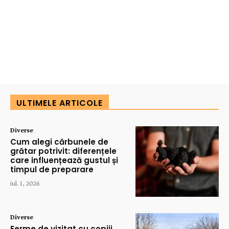
ULTIMELE ARTICOLE
Diverse
Cum alegi cărbunele de
grătar potrivit: diferențele
care influențează gustul și
timpul de preparare
iul. 1, 2026
Diverse
Ferme de vizitat cu copiii