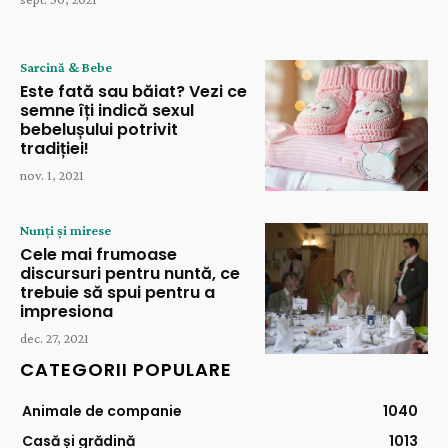
Sarcină & Bebe
Este fată sau băiat? Vezi ce
semne îți indică sexul
bebelușului potrivit
tradiției!
nov. 1, 2021
Nunți și mirese
Cele mai frumoase
discursuri pentru nuntă, ce
trebuie să spui pentru a
impresiona
dec. 27, 2021
CATEGORII POPULARE
Animale de companie
1040
Casă și grădină
1013