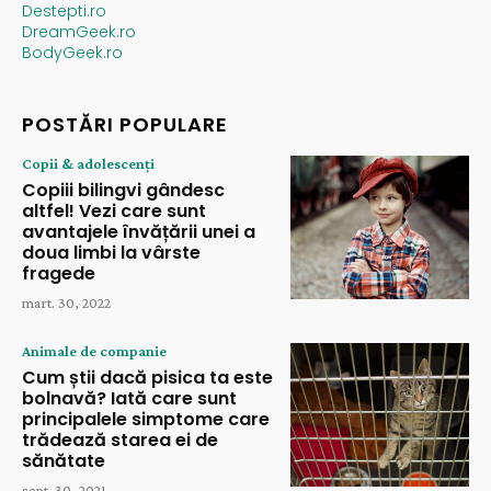
Destepti.ro
DreamGeek.ro
BodyGeek.ro
POSTĂRI POPULARE
Copii & adolescenți
Copiii bilingvi gândesc
altfel! Vezi care sunt
avantajele învățării unei a
doua limbi la vârste
fragede
mart. 30, 2022
Animale de companie
Cum știi dacă pisica ta este
bolnavă? Iată care sunt
principalele simptome care
trădează starea ei de
sănătate
sept. 30, 2021