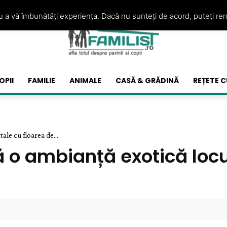
ru a vă îmbunătăți experiența. Dacă nu sunteți de acord, puteți re
OPII
FAMILIE
ANIMALE
CASĂ & GRĂDINĂ
REȚETE C
ale cu floarea de...
ă o ambianță exotică locu