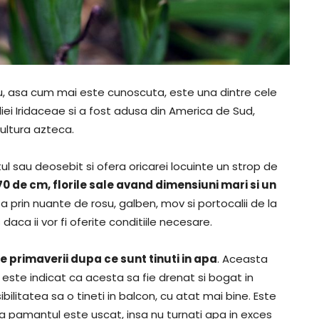
ru, asa cum mai este cunoscuta, este una dintre cele
ei Iridaceae si a fost adusa din America de Sud,
ultura azteca.
ul sau deosebit si ofera oricarei locuinte un strop de
0 de cm, florile sale avand dimensiuni mari si un
inta prin nuante de rosu, galben, mov si portocalii de la
 daca ii vor fi oferite conditiile necesare.
ale primaverii dupa ce sunt tinuti in apa
. Aceasta
a este indicat ca acesta sa fie drenat si bogat in
ibilitatea sa o tineti in balcon, cu atat mai bine. Este
ca pamantul este uscat, insa nu turnati apa in exces