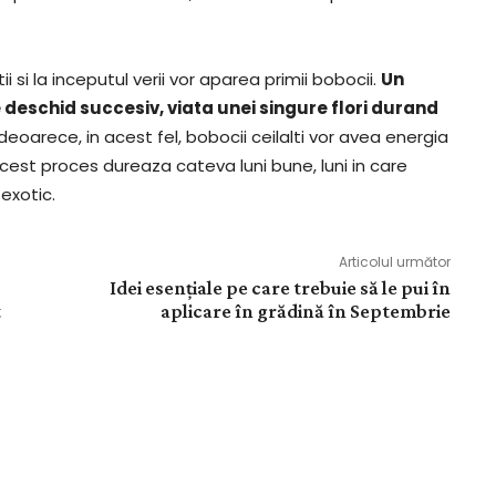
i si la inceputul verii vor aparea primii bobocii.
Un
e deschid succesiv, viata unei singure flori durand
i deoarece, in acest fel, bobocii ceilalti vor avea energia
cest proces dureaza cateva luni bune, luni in care
exotic.
Articolul următor
Idei esențiale pe care trebuie să le pui în
t
aplicare în grădină în Septembrie