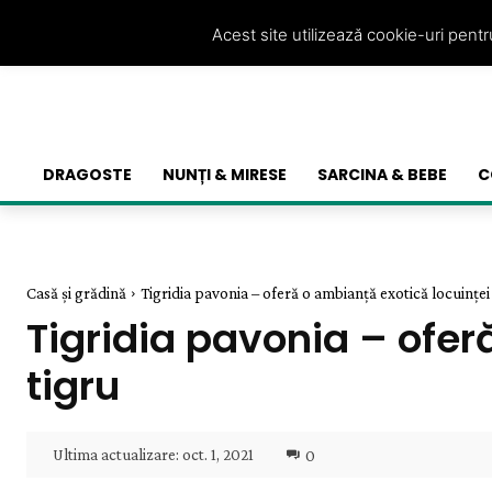
Acest site utilizează cookie-uri pent
DRAGOSTE
NUNȚI & MIRESE
SARCINA & BEBE
C
Casă și grădină
Tigridia pavonia – oferă o ambianță exotică locuinței t
Tigridia pavonia – ofer
tigru
Ultima actualizare:
oct. 1, 2021
0