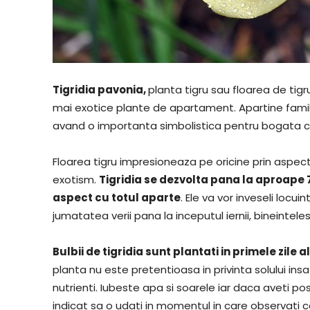
Tigridia pavonia,
planta tigru sau floarea de tig
mai exotice plante de apartament. Apartine famili
avand o importanta simbolistica pentru bogata c
Floarea tigru impresioneaza pe oricine prin aspect
exotism.
Tigridia se dezvolta pana la aproape 7
aspect cu totul aparte
. Ele va vor inveseli locu
jumatatea verii pana la inceputul iernii, bineinteles
Bulbii de tigridia sunt plantati in primele zile 
planta nu este pretentioasa in privinta solului ins
nutrienti. Iubeste apa si soarele iar daca aveti pos
indicat sa o udati in momentul in care observati 