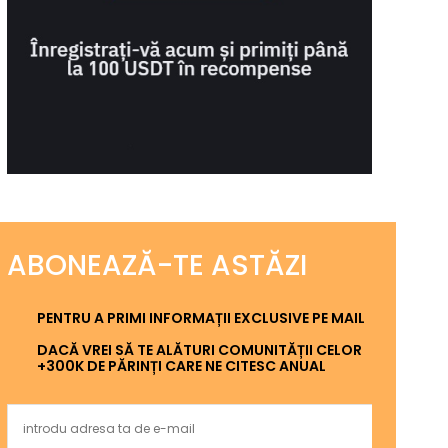
ABONEAZĂ-TE ASTĂZI
PENTRU A PRIMI INFORMAȚII EXCLUSIVE PE MAIL
DACĂ VREI SĂ TE ALĂTURI COMUNITĂȚII CELOR
+300K DE PĂRINȚI CARE NE CITESC ANUAL