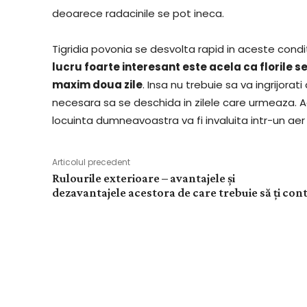
deoarece radacinile se pot ineca.
Tigridia povonia se desvolta rapid in aceste conditi
lucru foarte interesant este acela ca florile s
maxim doua zile
. Insa nu trebuie sa va ingrijorat
necesara sa se deschida in zilele care urmeaza. A
locuinta dumneavoastra va fi invaluita intr-un aer 
Articolul precedent
Rulourile exterioare – avantajele și
dezavantajele acestora de care trebuie să ți con