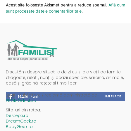
Acest site folosește Akismet pentru a reduce spamul.
Află cum
sunt procesate datele comentariilor tale
.
Discutăm despre situațiile de zi cu zi ale vieții de familie:
dragoste, relații, nunți și ocazii speciale, sarcină, animale,
casă și grădină, rețete și timp liber.
Spații publicitare / reclamă administrată de
ÎMI PLACE
14,235
Fani
PROMOdesk.ro
Site-uri din rețea:
Destepti.ro
DreamGeek.ro
BodyGeek.ro