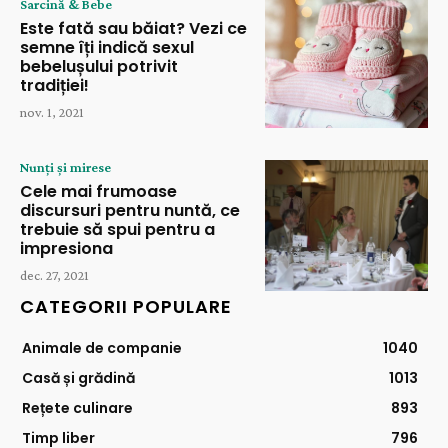
Sarcină & Bebe
Este fată sau băiat? Vezi ce
semne îți indică sexul
bebelușului potrivit
tradiției!
nov. 1, 2021
Nunți și mirese
Cele mai frumoase
discursuri pentru nuntă, ce
trebuie să spui pentru a
impresiona
dec. 27, 2021
CATEGORII POPULARE
Animale de companie
1040
Casă și grădină
1013
Rețete culinare
893
Timp liber
796