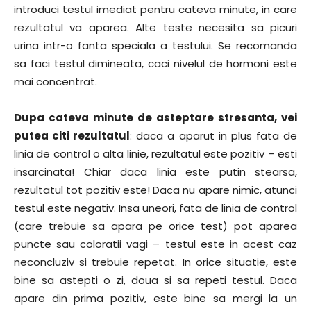
introduci testul imediat pentru cateva minute, in care
rezultatul va aparea. Alte teste necesita sa picuri
urina intr-o fanta speciala a testului. Se recomanda
sa faci testul dimineata, caci nivelul de hormoni este
mai concentrat.
Dupa cateva minute de asteptare stresanta, vei
putea citi rezultatul
: daca a aparut in plus fata de
linia de control o alta linie, rezultatul este pozitiv – esti
insarcinata! Chiar daca linia este putin stearsa,
rezultatul tot pozitiv este! Daca nu apare nimic, atunci
testul este negativ. Insa uneori, fata de linia de control
(care trebuie sa apara pe orice test) pot aparea
puncte sau coloratii vagi – testul este in acest caz
neconcluziv si trebuie repetat. In orice situatie, este
bine sa astepti o zi, doua si sa repeti testul. Daca
apare din prima pozitiv, este bine sa mergi la un