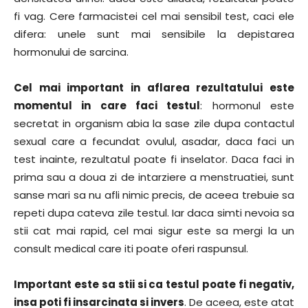
fi vag. Cere farmacistei cel mai sensibil test, caci ele
difera: unele sunt mai sensibile la depistarea
hormonului de sarcina.
Cel mai important in aflarea rezultatului este
momentul in care faci testul
: hormonul este
secretat in organism abia la sase zile dupa contactul
sexual care a fecundat ovulul, asadar, daca faci un
test inainte, rezultatul poate fi inselator. Daca faci in
prima sau a doua zi de intarziere a menstruatiei, sunt
sanse mari sa nu afli nimic precis, de aceea trebuie sa
repeti dupa cateva zile testul. Iar daca simti nevoia sa
stii cat mai rapid, cel mai sigur este sa mergi la un
consult medical care iti poate oferi raspunsul.
Important este sa stii si ca testul poate fi negativ,
insa poti fi insarcinata si invers
. De aceea, este atat