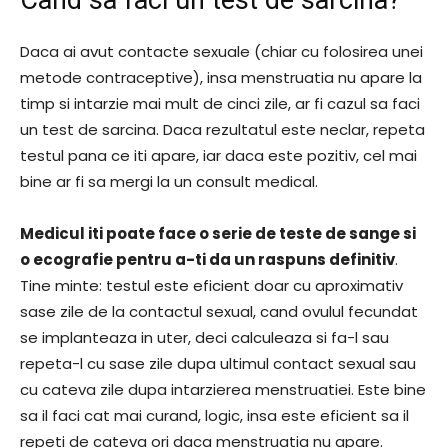
Daca ai avut contacte sexuale (chiar cu folosirea unei
metode contraceptive), insa menstruatia nu apare la
timp si intarzie mai mult de cinci zile, ar fi cazul sa faci
un test de sarcina. Daca rezultatul este neclar, repeta
testul pana ce iti apare, iar daca este pozitiv, cel mai
bine ar fi sa mergi la un consult medical.
Medicul iti poate face o serie de teste de sange si
o ecografie pentru a-ti da un raspuns definitiv
.
Tine minte: testul este eficient doar cu aproximativ
sase zile de la contactul sexual, cand ovulul fecundat
se implanteaza in uter, deci calculeaza si fa-l sau
repeta-l cu sase zile dupa ultimul contact sexual sau
cu cateva zile dupa intarzierea menstruatiei. Este bine
sa il faci cat mai curand, logic, insa este eficient sa il
repeti de cateva ori daca menstruatia nu apare.