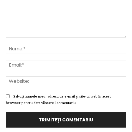
Comentariu:
Nu
Ema
Web
Salvați numele meu, adresa de e-mail și site-ul web în acest
browser pentru data viitoare i comentariu.