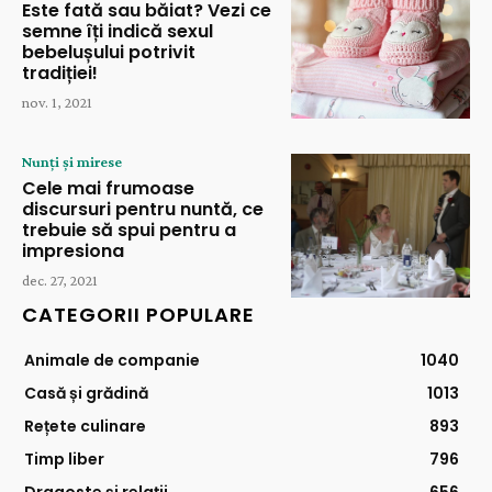
Este fată sau băiat? Vezi ce
semne îți indică sexul
bebelușului potrivit
tradiției!
nov. 1, 2021
Nunți și mirese
Cele mai frumoase
discursuri pentru nuntă, ce
trebuie să spui pentru a
impresiona
dec. 27, 2021
CATEGORII POPULARE
Animale de companie
1040
Casă și grădină
1013
Rețete culinare
893
Timp liber
796
Dragoste și relații
656