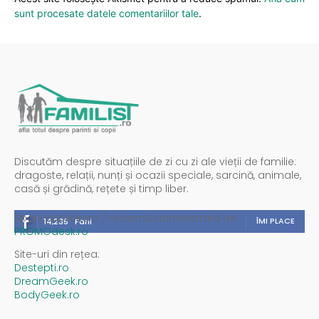
sunt procesate datele comentariilor tale
.
Discutăm despre situațiile de zi cu zi ale vieții de familie:
dragoste, relații, nunți și ocazii speciale, sarcină, animale,
casă și grădină, rețete și timp liber.
Spații publicitare / reclamă administrată de
ÎMI PLACE
14,235
Fani
PROMOdesk.ro
Site-uri din rețea:
Destepti.ro
DreamGeek.ro
BodyGeek.ro