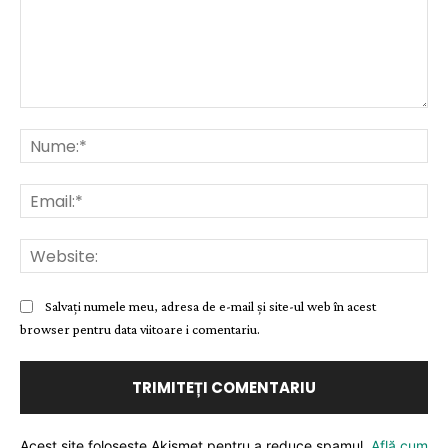
Comentariu:
Nu
Ema
Web
Salvați numele meu, adresa de e-mail și site-ul web în acest
browser pentru data viitoare i comentariu.
Acest site folosește Akismet pentru a reduce spamul.
Află cum