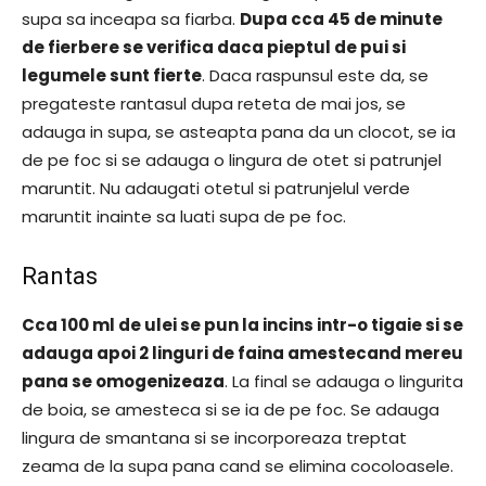
supa sa inceapa sa fiarba.
Dupa cca 45 de minute
de fierbere se verifica daca pieptul de pui si
legumele sunt fierte
. Daca raspunsul este da, se
pregateste rantasul dupa reteta de mai jos, se
adauga in supa, se asteapta pana da un clocot, se ia
de pe foc si se adauga o lingura de otet si patrunjel
maruntit. Nu adaugati otetul si patrunjelul verde
maruntit inainte sa luati supa de pe foc.
Rantas
Cca 100 ml de ulei se pun la incins intr-o tigaie si se
adauga apoi 2 linguri de faina amestecand mereu
pana se omogenizeaza
. La final se adauga o lingurita
de boia, se amesteca si se ia de pe foc. Se adauga
lingura de smantana si se incorporeaza treptat
zeama de la supa pana cand se elimina cocoloasele.