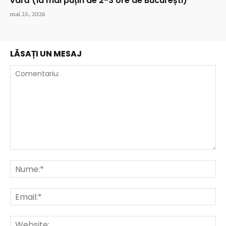
vară (la mai puțin de 2-3 ore de București)
mai 25, 2026
LĂSAȚI UN MESAJ
Comentariu:
Nu
Ema
Web