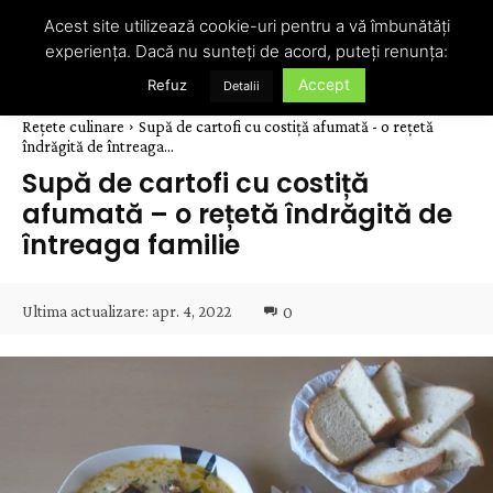
Acest site utilizează cookie-uri pentru a vă îmbunătăți
experiența. Dacă nu sunteți de acord, puteți renunța:
Accept
Refuz
Detalii
Rețete culinare
Supă de cartofi cu costiță afumată - o rețetă
îndrăgită de întreaga...
Supă de cartofi cu costiță
afumată – o rețetă îndrăgită de
întreaga familie
Ultima actualizare:
apr. 4, 2022
0