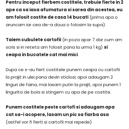
Pentru inceput fierbem costitele, trebuie fierte in 2
ape ca sa iasa afumatura si sarea din acestea, eu
am folosit costite de casa 14 bucati
(prima apa o
aruncam iar cea de-a doua o folosim la supa).
Taiem cubulete cartofii
(in poza apar 7 dar cum am
scris si in reteta am folosit pana la urma 1 kg)
si
ceapa in bucatele cat mai mici
.
Dupa ce s-au fiert costitele punem ceapa cu cartofii
la prajit in ulei pana devin sticlosi; apoi adaugam 2
linguri de faina, mai lasam putin la prajit, apoi punem 1
lingurita de boia si stingem cu apa de pe costite.
Punem costitele peste cartofi si adaugam apa
cat sa-i acopere, lasam un pic sa fiarba asa
(astfel vor fi fierti si cartofii mai repede).