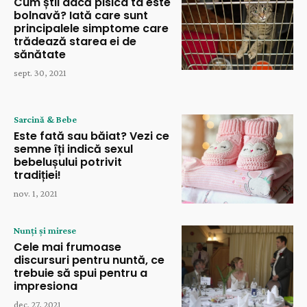
Cum știi dacă pisica ta este
bolnavă? Iată care sunt
principalele simptome care
trădează starea ei de
sănătate
sept. 30, 2021
Sarcină & Bebe
Este fată sau băiat? Vezi ce
semne îți indică sexul
bebelușului potrivit
tradiției!
nov. 1, 2021
Nunți și mirese
Cele mai frumoase
discursuri pentru nuntă, ce
trebuie să spui pentru a
impresiona
dec. 27, 2021