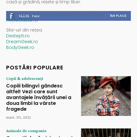
casă și grădină, rețete și timp liber.
Spații publicitare / reclamă administrată de
ÎMI PLACE
14,235
Fani
PROMOdesk.ro
Site-uri din rețea:
Destepti.ro
DreamGeek.ro
BodyGeek.ro
POSTĂRI POPULARE
Copii & adolescenți
Copiii bilingvi gândesc
altfel! Vezi care sunt
avantajele învățării unei a
doua limbi la vârste
fragede
mart. 30, 2022
Animale de companie