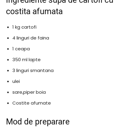
costita afumata
1 kg cartofi
4 linguri de faina
1 ceapa
350 ml lapte
3 linguri smantana
ulei
sare,piper boia
Costite afumate
Mod de preparare