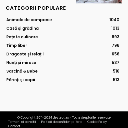
CATEGORII POPULARE
Animale de companie
1040
Casă și grădină
1013
Rețete culinare
893
Timp liber
796
Dragoste și relații
656
Nunți și mirese
537
Sarcină & Bebe
516
Părinți și copii
513
© Copyright 2011-2024 destepti.ro - Toate drepturile rezervate
Termeni si conditii
Politică de confidențialitate
Cookie Policy
Contact