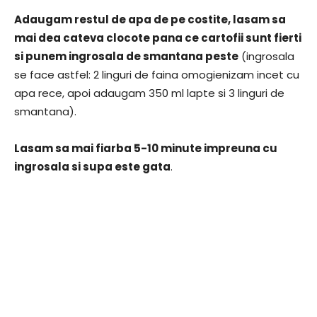
Adaugam restul de apa de pe costite, lasam sa
mai dea cateva clocote pana ce cartofii sunt fierti
si punem ingrosala de smantana peste
(ingrosala
se face astfel: 2 linguri de faina omogienizam incet cu
apa rece, apoi adaugam 350 ml lapte si 3 linguri de
smantana).
Lasam sa mai fiarba 5-10 minute impreuna cu
ingrosala si supa este gata
.