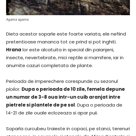
Agama agama
Dieta acestor soparle este foarte variata, ele nefiind
pretentioase mananca tot ce prind si pot inghiti.
Hrana
lor este alcatuita in special din paianjeni,
insecte, nevertebrate, mici reptile si mamifere, iar in
anumite cazuri completata de plante.
Perioada de imperechere corespunde cu sezonul
ploilor.
Dupa o perioada de 10 zile, femela depune
un numar de 3-8 oua intr-un cuib aranjat intre
pietrele si plantele de pe sol
. Dupa o perioada de
14-21 de zile ouale eclozeaza si apar puii.
Soparla curcubeu traieste in copaci, pe stanci, terenuri