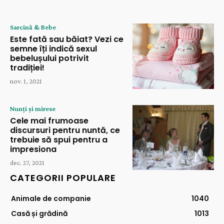
Sarcină & Bebe
Este fată sau băiat? Vezi ce
semne îți indică sexul
bebelușului potrivit
tradiției!
nov. 1, 2021
Nunți și mirese
Cele mai frumoase
discursuri pentru nuntă, ce
trebuie să spui pentru a
impresiona
dec. 27, 2021
CATEGORII POPULARE
Animale de companie
1040
Casă și grădină
1013