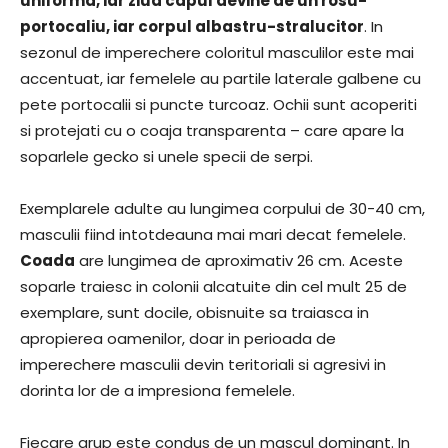
uniforma, iar ziua capul devine de un rosu-
portocaliu, iar corpul albastru-stralucitor
. In
sezonul de imperechere coloritul masculilor este mai
accentuat, iar femelele au partile laterale galbene cu
pete portocalii si puncte turcoaz. Ochii sunt acoperiti
si protejati cu o coaja transparenta – care apare la
soparlele gecko si unele specii de serpi.
Exemplarele adulte au lungimea corpului de 30-40 cm,
masculii fiind intotdeauna mai mari decat femelele.
Coada
are lungimea de aproximativ 26 cm. Aceste
soparle traiesc in colonii alcatuite din cel mult 25 de
exemplare, sunt docile, obisnuite sa traiasca in
apropierea oamenilor, doar in perioada de
imperechere masculii devin teritoriali si agresivi in
dorinta lor de a impresiona femelele.
Fiecare grup este condus de un mascul dominant. In