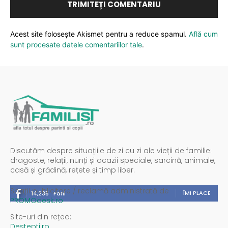
Acest site folosește Akismet pentru a reduce spamul.
Află cum
sunt procesate datele comentariilor tale
.
Discutăm despre situațiile de zi cu zi ale vieții de familie:
dragoste, relații, nunți și ocazii speciale, sarcină, animale,
casă și grădină, rețete și timp liber.
Spații publicitare / reclamă administrată de
ÎMI PLACE
14,235
Fani
PROMOdesk.ro
Site-uri din rețea:
Destepti.ro