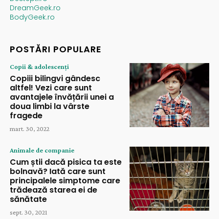
DreamGeek.ro
BodyGeek.ro
POSTĂRI POPULARE
Copii & adolescenți
Copiii bilingvi gândesc
altfel! Vezi care sunt
avantajele învățării unei a
doua limbi la vârste
fragede
mart. 30, 2022
Animale de companie
Cum știi dacă pisica ta este
bolnavă? Iată care sunt
principalele simptome care
trădează starea ei de
sănătate
sept. 30, 2021