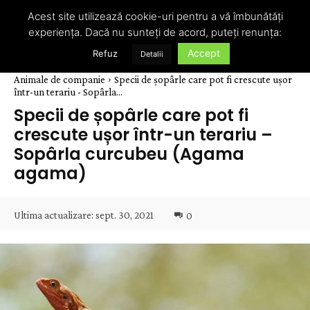
Acest site utilizează cookie-uri pentru a vă îmbunătăți
experiența. Dacă nu sunteți de acord, puteți renunța:
Accept
Refuz
Detalii
Animale de companie
Specii de șopârle care pot fi crescute ușor
într-un terariu - Sopârla...
Specii de șopârle care pot fi
crescute ușor într-un terariu –
Sopârla curcubeu (Agama
agama)
Ultima actualizare:
sept. 30, 2021
0