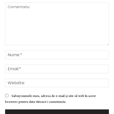
Comentariu:
Nu
Ema
Web
Salvați numele meu, adresa de e-mail și site-ul web în acest
browser pentru data viitoare i comentariu.