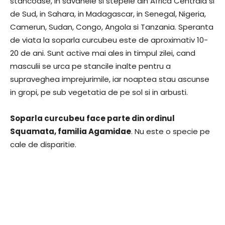
stancoase, in savanele si stepele din Africa Centrala si
de Sud, in Sahara, in Madagascar, in Senegal, Nigeria,
Camerun, Sudan, Congo, Angola si Tanzania. Speranta
de viata la soparla curcubeu este de aproximativ 10-
20 de ani. Sunt active mai ales in timpul zilei, cand
masculii se urca pe stancile inalte pentru a
supraveghea imprejurimile, iar noaptea stau ascunse
in gropi, pe sub vegetatia de pe sol si in arbusti.
Soparla curcubeu face parte din ordinul
Squamata, familia Agamidae
. Nu este o specie pe
cale de disparitie.