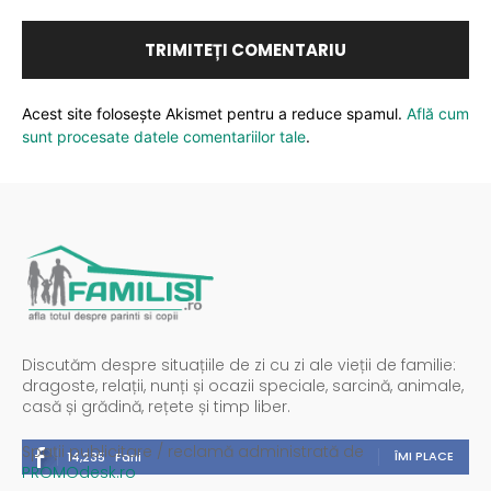
Acest site folosește Akismet pentru a reduce spamul.
Află cum
sunt procesate datele comentariilor tale
.
Discutăm despre situațiile de zi cu zi ale vieții de familie:
dragoste, relații, nunți și ocazii speciale, sarcină, animale,
casă și grădină, rețete și timp liber.
Spații publicitare / reclamă administrată de
ÎMI PLACE
14,235
Fani
PROMOdesk.ro