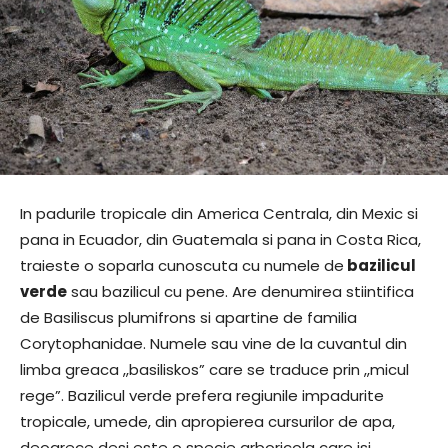
In padurile tropicale din America Centrala, din Mexic si
pana in Ecuador, din Guatemala si pana in Costa Rica,
traieste o soparla cunoscuta cu numele de
bazilicul
verde
sau bazilicul cu pene. Are denumirea stiintifica
de Basiliscus plumifrons si apartine de familia
Corytophanidae. Numele sau vine de la cuvantul din
limba greaca ,,basiliskos” care se traduce prin ,,micul
rege”. Bazilicul verde prefera regiunile impadurite
tropicale, umede, din apropierea cursurilor de apa,
deoarece desi este o specie arboricola care isi