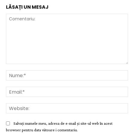
LĂSAȚI UN MESAJ
Comentariu:
Nu
Ema
Web
Salvați numele meu, adresa de e-mail și site-ul web în acest
browser pentru data viitoare i comentariu.