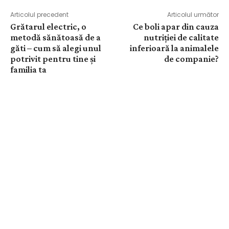
Articolul precedent
Articolul următor
Grătarul electric, o
Ce boli apar din cauza
metodă sănătoasă de a
nutriției de calitate
găti – cum să alegi unul
inferioară la animalele
potrivit pentru tine și
de companie?
familia ta