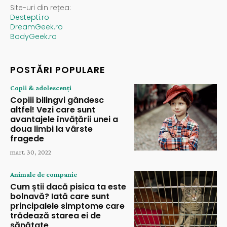
Site-uri din rețea:
Destepti.ro
DreamGeek.ro
BodyGeek.ro
POSTĂRI POPULARE
Copii & adolescenți
Copiii bilingvi gândesc
altfel! Vezi care sunt
avantajele învățării unei a
doua limbi la vârste
fragede
mart. 30, 2022
Animale de companie
Cum știi dacă pisica ta este
bolnavă? Iată care sunt
principalele simptome care
trădează starea ei de
sănătate