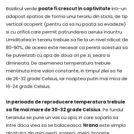
Bazilicul verde
poate fi crescut in captivitate
intr-un
adapost spatios de forma unui terariu din sticla, de tip
vertical acoperit (pentru ca sa nu poata sa evadeze)
si cu orificii care permit patrunderea aerului inauntru.
Umiditatea in terariu trebuie sa fie la un nivel ridicat de
80-90%, de aceea este necesar ca peretii acestuia sa
fie pulverizati cu apa de doua ori pe zi, seara si
dimineata. De asemenea temperatura trebuie
mentinuta intre valori constante, in timpul zilei sa fie
de 26-32 grade Celsius, iar noaptea putin mai mica de
16-24 grade Celsius.
In perioada de reproducere temperatura trebuie
sa fie mai mare de 30-32 grade Celsius
. Pe fundul
terariului se pune un vas cu apa, in care soparla sa
intre daca vrea sa se balaceasca.
Hrana
este simpla
alcatuita din mici pesti, soareci, melci, broaste,