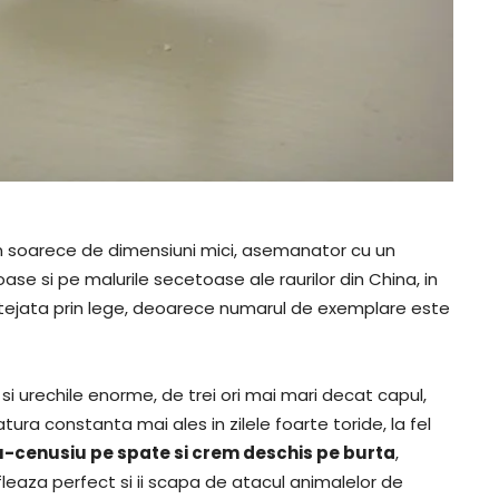
n soarece de dimensiuni mici, asemanator cu un
oase si pe malurile secetoase ale raurilor din China, in
rotejata prin lege, deoarece numarul de exemplare este
i urechile enorme, de trei ori mai mari decat capul,
tura constanta mai ales in zilele foarte toride, la fel
u-cenusiu pe spate si crem deschis pe burta
,
leaza perfect si ii scapa de atacul animalelor de