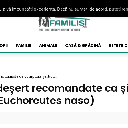
ru a vă îmbunătăți experiența. Dacă nu sunteți de acord, puteți re
OPII
FAMILIE
ANIMALE
CASĂ & GRĂDINĂ
REȚETE C
și animale de companie, jerboa...
 deșert recomandate ca 
 (Euchoreutes naso)