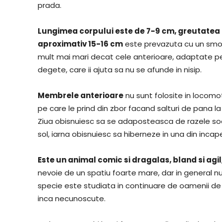
prada.
Lungimea corpului este de 7-9 cm, greutatea d
aproximativ 15-16 cm
este prevazuta cu un smoc
mult mai mari decat cele anterioare, adaptate per
degete, care ii ajuta sa nu se afunde in nisip.
Membrele anterioare
nu sunt folosite in locomo
pe care le prind din zbor facand salturi de pana la 
Ziua obisnuiesc sa se adaposteasca de razele soar
sol, iarna obisnuiesc sa hiberneze in una din incape
Este un animal comic si dragalas, bland si agil
nevoie de un spatiu foarte mare, dar in general 
specie este studiata in continuare de oamenii de
inca necunoscute.