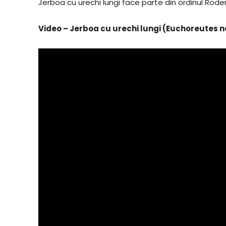
Jerboa cu urechi lungi face parte din ordinul Roden
Video – Jerboa cu urechi lungi (Euchoreutes n