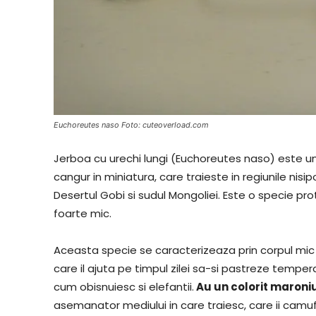
Euchoreutes naso Foto: cuteoverload.com
Jerboa cu urechi lungi (Euchoreutes naso) este u
cangur in miniatura, care traieste in regiunile nisip
Desertul Gobi si sudul Mongoliei. Este o specie p
foarte mic.
Aceasta specie se caracterizeaza prin corpul mic s
care il ajuta pe timpul zilei sa-si pastreze tempera
cum obisnuiesc si elefantii.
Au un colorit maroni
asemanator mediului in care traiesc, care ii camuf