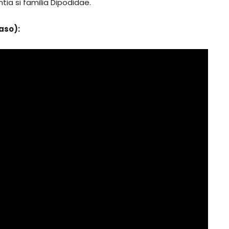
tia si familia Dipodidae.
aso):