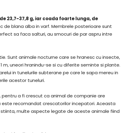
e 23,7-37,8 g, iar coada foarte lunga, de
 de blana alba in varf. Membrele posterioare sunt
fect sa faca salturi, au smocuri de par aspru intre
tie. Sunt animale nocturne care se hranesc cu insecte,
1 m, uneori hranindu-se si cu diferite seminte si plante.
elui in tunelurile subterane pe care le sapa mereu in
rile acestor tuneluri.
, pentru a fi crescut ca animal de companie are
nu este recomandat crescatorilor incepatori. Aceasta
 stiinta, multe aspecte legate de aceste animale fiind