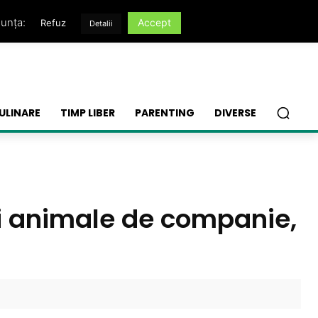
nunța:
Accept
Refuz
Detalii
ULINARE
TIMP LIBER
PARENTING
DIVERSE
și animale de companie,