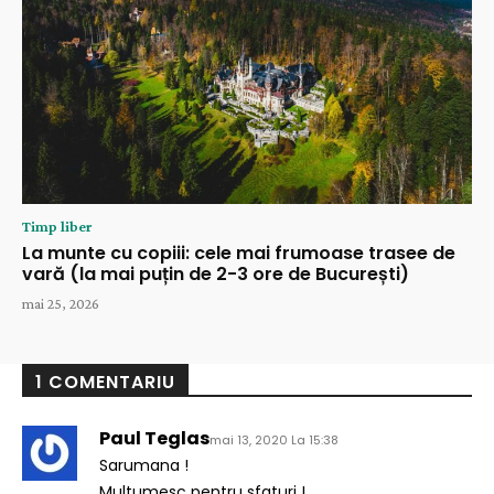
Timp liber
La munte cu copiii: cele mai frumoase trasee de
vară (la mai puțin de 2-3 ore de București)
mai 25, 2026
1 COMENTARIU
Paul Teglas
mai 13, 2020 La 15:38
Sarumana !
Multumesc pentru sfaturi !