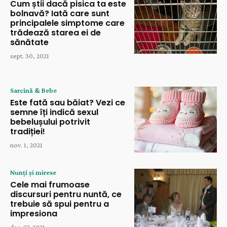
Cum știi dacă pisica ta este
bolnavă? Iată care sunt
principalele simptome care
trădează starea ei de
sănătate
sept. 30, 2021
Sarcină & Bebe
Este fată sau băiat? Vezi ce
semne îți indică sexul
bebelușului potrivit
tradiției!
nov. 1, 2021
Nunți și mirese
Cele mai frumoase
discursuri pentru nuntă, ce
trebuie să spui pentru a
impresiona