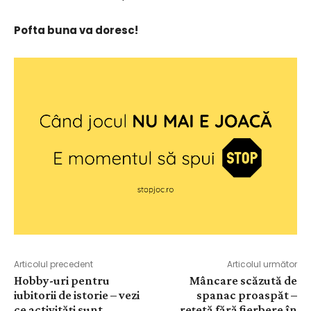
Pofta buna va doresc!
Articolul precedent
Articolul următor
Hobby-uri pentru
Mâncare scăzută de
iubitorii de istorie – vezi
spanac proaspăt –
ce activități sunt
rețetă fără fierbere în