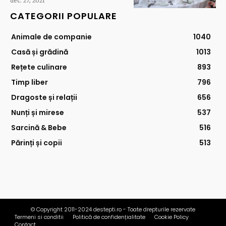
dec. 27, 2021
CATEGORII POPULARE
Animale de companie
1040
Casă și grădină
1013
Rețete culinare
893
Timp liber
796
Dragoste și relații
656
Nunți și mirese
537
Sarcină & Bebe
516
Părinți și copii
513
© Copyright 2011-2024 destepti.ro - Toate drepturile rezervate
Termeni si conditii
Politică de confidențialitate
Cookie Policy
Contact