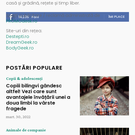
casă și grădină, rețete și timp liber.
Spații publicitare / reclamă administrată de
ÎMI PLACE
14,235
Fani
PROMOdesk.ro
Site-uri din rețea:
Destepti.ro
DreamGeek.ro
BodyGeek.ro
POSTĂRI POPULARE
Copii & adolescenți
Copiii bilingvi gândesc
altfel! Vezi care sunt
avantajele învățării unei a
doua limbi la vârste
fragede
mart. 30, 2022
Animale de companie