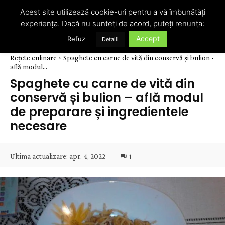
Acest site utilizează cookie-uri pentru a vă îmbunătăți
experiența. Dacă nu sunteți de acord, puteți renunța:
Accept
Refuz
Detalii
Rețete culinare
Spaghete cu carne de vită din conservă și bulion -
află modul...
Spaghete cu carne de vită din
conservă și bulion – află modul
de preparare și ingredientele
necesare
Ultima actualizare:
apr. 4, 2022
1