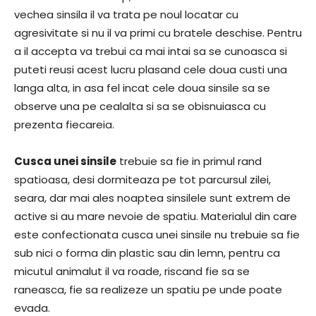
vechea sinsila il va trata pe noul locatar cu
agresivitate si nu il va primi cu bratele deschise. Pentru
a il accepta va trebui ca mai intai sa se cunoasca si
puteti reusi acest lucru plasand cele doua custi una
langa alta, in asa fel incat cele doua sinsile sa se
observe una pe cealalta si sa se obisnuiasca cu
prezenta fiecareia.
Cusca unei sinsile
trebuie sa fie in primul rand
spatioasa, desi dormiteaza pe tot parcursul zilei,
seara, dar mai ales noaptea sinsilele sunt extrem de
active si au mare nevoie de spatiu. Materialul din care
este confectionata cusca unei sinsile nu trebuie sa fie
sub nici o forma din plastic sau din lemn, pentru ca
micutul animalut il va roade, riscand fie sa se
raneasca, fie sa realizeze un spatiu pe unde poate
evada.