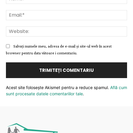
Ema
Web
Salvați numele meu, adresa de e-mail și site-ul web în acest
browser pentru data viitoare i comentariu.
Acest site folosește Akismet pentru a reduce spamul.
Află cum
sunt procesate datele comentariilor tale
.