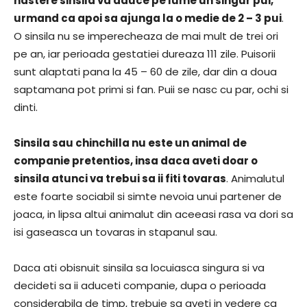
nastere sinsila va aduce pe lume un singur pui,
urmand ca apoi sa ajunga la o medie de 2 – 3 pui
.
O sinsila nu se imperecheaza de mai mult de trei ori
pe an, iar perioada gestatiei dureaza 111 zile. Puisorii
sunt alaptati pana la 45 – 60 de zile, dar din a doua
saptamana pot primi si fan. Puii se nasc cu par, ochi si
dinti.
Sinsila sau chinchilla nu este un animal de
companie pretentios, insa daca aveti doar o
sinsila atunci va trebui sa ii fiti tovaras
. Animalutul
este foarte sociabil si simte nevoia unui partener de
joaca, in lipsa altui animalut din aceeasi rasa va dori sa
isi gaseasca un tovaras in stapanul sau.
Daca ati obisnuit sinsila sa locuiasca singura si va
decideti sa ii aduceti companie, dupa o perioada
considerabila de timp, trebuie sa aveti in vedere ca