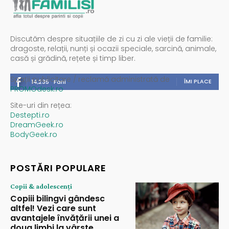
Discutăm despre situațiile de zi cu zi ale vieții de familie:
dragoste, relații, nunți și ocazii speciale, sarcină, animale,
casă și grădină, rețete și timp liber.
Spații publicitare / reclamă administrată de
ÎMI PLACE
14,235
Fani
PROMOdesk.ro
Site-uri din rețea:
Destepti.ro
DreamGeek.ro
BodyGeek.ro
POSTĂRI POPULARE
Copii & adolescenți
Copiii bilingvi gândesc
altfel! Vezi care sunt
avantajele învățării unei a
doua limbi la vârste