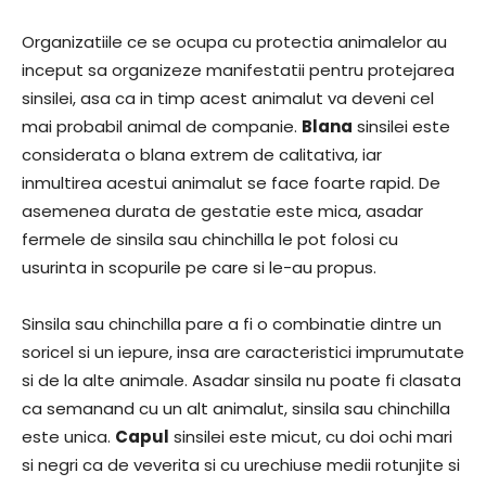
Organizatiile ce se ocupa cu protectia animalelor au
inceput sa organizeze manifestatii pentru protejarea
sinsilei, asa ca in timp acest animalut va deveni cel
mai probabil animal de companie.
Blana
sinsilei este
considerata o blana extrem de calitativa, iar
inmultirea acestui animalut se face foarte rapid. De
asemenea durata de gestatie este mica, asadar
fermele de sinsila sau chinchilla le pot folosi cu
usurinta in scopurile pe care si le-au propus.
Sinsila sau chinchilla pare a fi o combinatie dintre un
soricel si un iepure, insa are caracteristici imprumutate
si de la alte animale. Asadar sinsila nu poate fi clasata
ca semanand cu un alt animalut, sinsila sau chinchilla
este unica.
Capul
sinsilei este micut, cu doi ochi mari
si negri ca de veverita si cu urechiuse medii rotunjite si