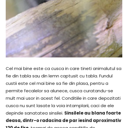
Cel mai bine este ca cusca in care tineti animalutul sa
fie din tabla sau din lemn captusit cu tabla. Fundul
custii este cel mai bine sa fie din plasa, pentru a
permite fecalelor sa alunece, cusca curatandu-se
mult mai usor in acest fel. Conditiile in care depozitati
cusca nu sunt lasate la voia intamplarii, caci de ele
depinde sanatatea sinsilei.
Sinsilele au blana foarte
deasa, dintr-o radacina de par iesind aproximativ
120 de fire
, tocmai de aceea conditiile de