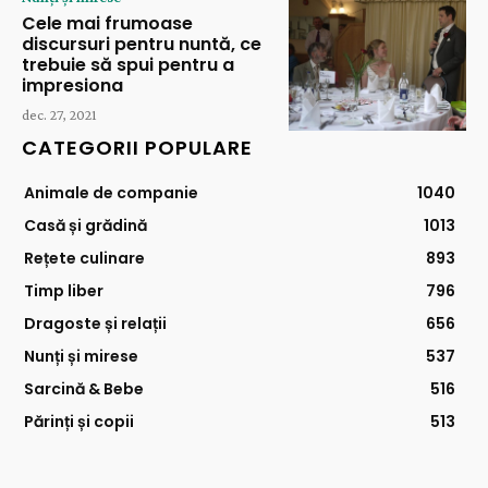
Cele mai frumoase
discursuri pentru nuntă, ce
trebuie să spui pentru a
impresiona
dec. 27, 2021
CATEGORII POPULARE
Animale de companie
1040
Casă și grădină
1013
Rețete culinare
893
Timp liber
796
Dragoste și relații
656
Nunți și mirese
537
Sarcină & Bebe
516
Părinți și copii
513