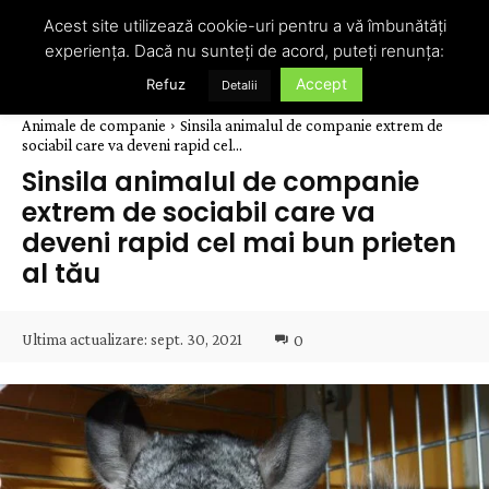
Acest site utilizează cookie-uri pentru a vă îmbunătăți
experiența. Dacă nu sunteți de acord, puteți renunța:
Accept
Refuz
Detalii
Animale de companie
Sinsila animalul de companie extrem de
sociabil care va deveni rapid cel...
Sinsila animalul de companie
extrem de sociabil care va
deveni rapid cel mai bun prieten
al tău
Ultima actualizare:
sept. 30, 2021
0