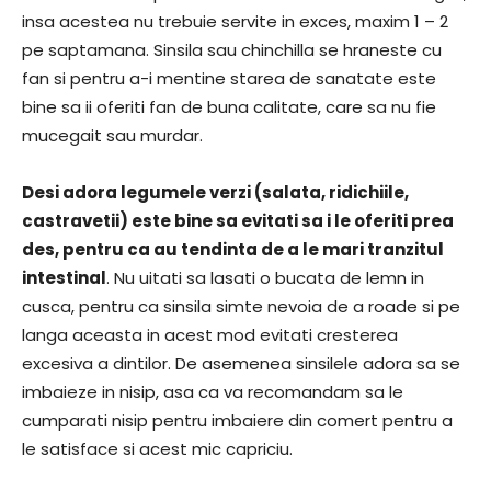
insa acestea nu trebuie servite in exces, maxim 1 – 2
pe saptamana. Sinsila sau chinchilla se hraneste cu
fan si pentru a-i mentine starea de sanatate este
bine sa ii oferiti fan de buna calitate, care sa nu fie
mucegait sau murdar.
Desi adora legumele verzi (salata, ridichiile,
castravetii) este bine sa evitati sa i le oferiti prea
des, pentru ca au tendinta de a le mari tranzitul
intestinal
. Nu uitati sa lasati o bucata de lemn in
cusca, pentru ca sinsila simte nevoia de a roade si pe
langa aceasta in acest mod evitati cresterea
excesiva a dintilor. De asemenea sinsilele adora sa se
imbaieze in nisip, asa ca va recomandam sa le
cumparati nisip pentru imbaiere din comert pentru a
le satisface si acest mic capriciu.