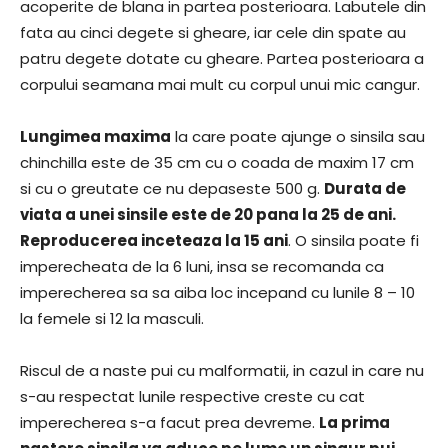
acoperite de blana in partea posterioara. Labutele din
fata au cinci degete si gheare, iar cele din spate au
patru degete dotate cu gheare. Partea posterioara a
corpului seamana mai mult cu corpul unui mic cangur.
Lungimea maxima
la care poate ajunge o sinsila sau
chinchilla este de 35 cm cu o coada de maxim 17 cm
si cu o greutate ce nu depaseste 500 g.
Durata de
viata a unei sinsile este de 20 pana la 25 de ani.
Reproducerea inceteaza la 15 ani
. O sinsila poate fi
imperecheata de la 6 luni, insa se recomanda ca
imperecherea sa sa aiba loc incepand cu lunile 8 – 10
la femele si 12 la masculi.
Riscul de a naste pui cu malformatii, in cazul in care nu
s-au respectat lunile respective creste cu cat
imperecherea s-a facut prea devreme.
La prima