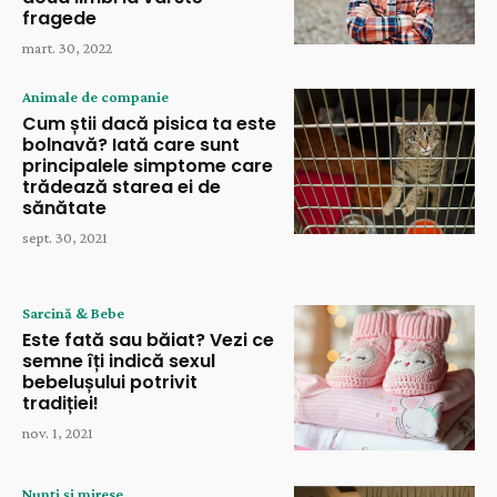
fragede
mart. 30, 2022
Animale de companie
Cum știi dacă pisica ta este
bolnavă? Iată care sunt
principalele simptome care
trădează starea ei de
sănătate
sept. 30, 2021
Sarcină & Bebe
Este fată sau băiat? Vezi ce
semne îți indică sexul
bebelușului potrivit
tradiției!
nov. 1, 2021
Nunți și mirese