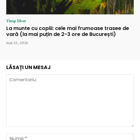
Timp liber
La munte cu copiii: cele mai frumoase trasee de
vară (la mai puțin de 2-3 ore de București)
mai 25, 2026
LĂSAȚI UN MESAJ
Comentariu:
Nu