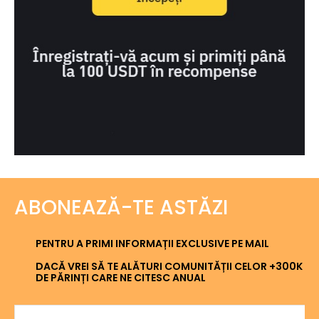
ABONEAZĂ-TE ASTĂZI
PENTRU A PRIMI INFORMAȚII EXCLUSIVE PE MAIL
DACĂ VREI SĂ TE ALĂTURI COMUNITĂȚII CELOR +300K
DE PĂRINȚI CARE NE CITESC ANUAL